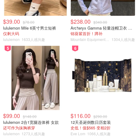
$39.00
$238.00
$78.00
$340.00
lululemon Mile 6英寸男士短裤
Arc'teryx Gamma 轻量连帽卫衣 女款
仅剩大码
锦葵紫首折！蹲补
lululemon
1633人感兴趣
Mountain Equipment Company
1304人感兴趣
5
6
$99.00
$116.00
$148.00
$290.00
lululemon 2合1宽腿连体裤 女款
12天圣诞倒数日历套装
还可作为抹胸裤穿
史低！值$565 变相2折
lululemon
1273人感兴趣
Eve Lom
1066人感兴趣