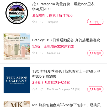
抢！Patagonia 海量好价！爆款logo卫衣
$54(原$109)
夏促在即，戳我了解详情>>
8
Patagonia
APP打开
Stanley1913 日常通勤必备 真的越用越喜欢
5.5折！金珊瑚色$29(原$52)
1
Amazon.ca
APP打开
TSC 鞋靴夏季清仓 | 斯凯奇女士一脚蹬运动
鞋$35.9(原$99)
3折起！儿童运动鞋$25起
0
The Shoe Company CA (CA)
APP打开
MK 热卖包包盘点💥Zoe腋下包$65、经典贝