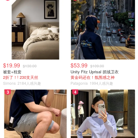
$19.99
$53.99
$130.00
$109.00
被套+枕套
Unity Fitz Uprisal 抓绒卫衣
2折了！! 230支天丝
黄金码还在！氛围感之神
Simons
2184人感兴趣
Patagonia
1994人感兴趣
3
4