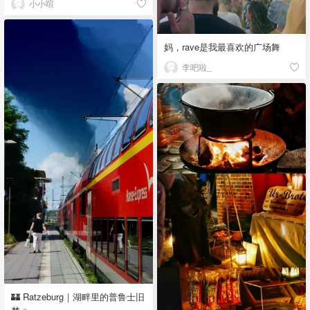
小小暄
妈，rave是我最喜欢的广场舞
李吧啦_
🏰 Ratzeburg｜湖畔里的普鲁士旧