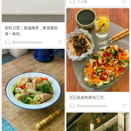
小小暄
安特卫普｜真诚推荐，家居爱好
者一条街。
Rinrinrinrinrinrinrin
🇧🇪此女吃商为三万。
Rinrinrinrinrinrinrin