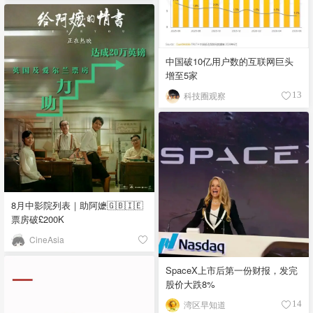
中国破10亿用户数的互联网巨头
增至5家
科技圈观察
13
8月中影院列表｜助阿嬷🇬🇧🇮🇪
票房破£200K
CineAsia
SpaceX上市后第一份财报，发完
股价大跌8%
湾区早知道
14