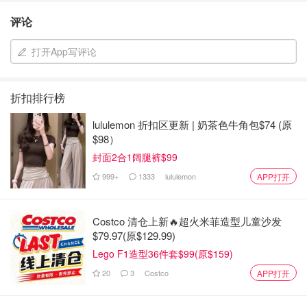
评论
打开App写评论
折扣排行榜
lululemon 折扣区更新 | 奶茶色牛角包$74 (原
$98）
封面2合1阔腿裤$99
999+
1333
lululemon
APP打开
Costco 清仓上新🔥超火米菲造型儿童沙发
$79.97(原$129.99)
Lego F1造型36件套$99(原$159)
20
3
Costco
APP打开