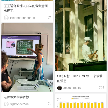
🇧🇪适合亚洲人口味的青酱意面
出现了。
Rinrinrinrinrinrinrin
纽约东村｜Drip Smiley 一个被爱
的消息
aman910316
8
老师教大家学音标
剑桥Anderson