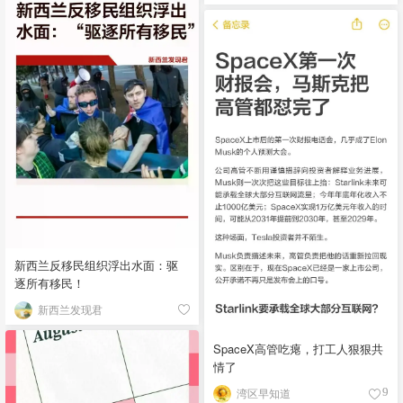
新西兰反移民组织浮出水面：驱
逐所有移民！
新西兰发现君
SpaceX高管吃瘪，打工人狠狠共
情了
湾区早知道
9