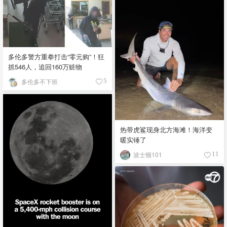
多伦多警方重拳打击“零元购”！狂
抓546人，追回160万赃物
多伦多不下班
5
热带虎鲨现身北方海滩！海洋变
暖实锤了
波士顿101
11