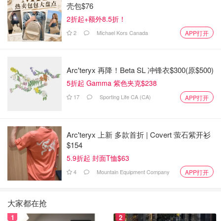
壳包$76
2折起+额外8.5折！
2
Michael Kors Canada
APP打开
Arc'teryx 再降！Beta SL 冲锋衣$300(原$500)
5折起 Gamma 紫色夹克$238
17
Sporting Life CA (CA)
APP打开
Arc'teryx 上新 多款首折 | Covert 萤石紫开衫
$154
5.9折起 封面T恤$63
4
Mountain Equipment Company
APP打开
大家都在抢
1
2