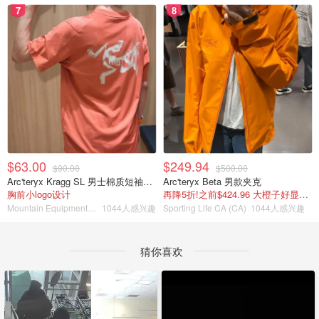
7
8
$63.00
$249.94
$90.00
$500.00
Arc'teryx Kragg SL 男士棉质短袖T恤
Arc'teryx Beta 男款夹克
胸前小logo设计
再降5折!之前$424.96 大橙子好显白 蹲补
Mountain Equipment Company
1044人感兴趣
Sporting Life CA (CA)
1044人感兴趣
猜你喜欢