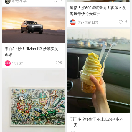
种点小草
13
道指大涨600点破新高！霍尔木兹
海峡最快今天重开
美丽国的日常
16
零百3.4秒！Rivian R2 沙漠实测
虐爆
汽车君
9
🇨🇦多伦多留子不上班想创业的
一天