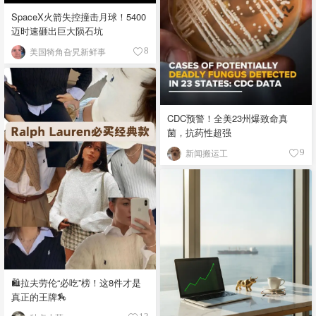
SpaceX火箭失控撞击月球！5400
迈时速砸出巨大陨石坑
美国犄角旮旯新鲜事
8
CDC预警！全美23州爆致命真
菌，抗药性超强
新闻搬运工
9
🛍️拉夫劳伦“必吃”榜！这8件才是
真正的王牌🏇