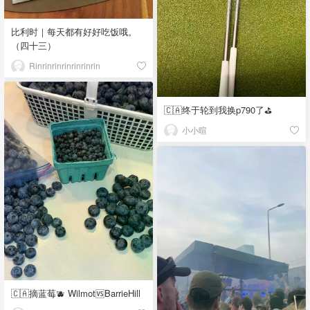
比利时｜每天都有好好吃饭哦。
（四十三）
Rinrinrinrinrinrinrin
🇨🇦终于轮到我换p790了⛳️
小小暄
🇨🇦摘蓝莓🫐 Wilmot🆚BarrieHill