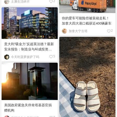
土澳生活碎片
2
你的爱车可能险些被装箱走私！
加拿大四大港口截获近400辆豪车
加拿大宁古塔
2
意大利“吸金力”反超英法德？最新
安永报告：制造业与AI成投资新
宠！
今天吃菠萝披萨了吗
5
美国政府紧急关停肯塔基器官捐
赠机构