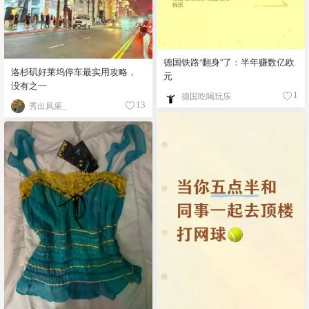
德国铁路“翻身”了：半年赚数亿欧
洛杉矶好莱坞停车最实用攻略，
元
没有之一
德国吃喝玩乐
1
秀出风采_
13