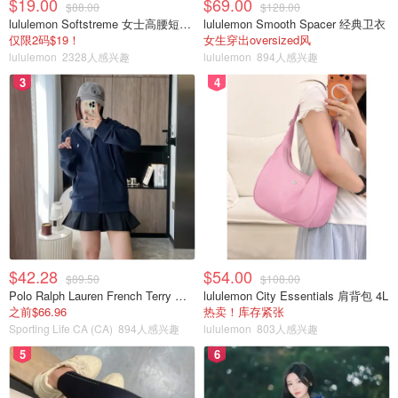
$19.00
$69.00
$88.00
$128.00
lululemon Softstreme 女士高腰短裤 10cm
lululemon Smooth Spacer 经典卫衣
仅限2码$19！
女生穿出oversized风
lululemon
2328人感兴趣
lululemon
894人感兴趣
3
4
$42.28
$54.00
$89.50
$108.00
Polo Ralph Lauren French Terry 女童连帽卫衣 7-16码
lululemon City Essentials 肩背包 4L
之前$66.96
热卖！库存紧张
Sporting Life CA (CA)
894人感兴趣
lululemon
803人感兴趣
5
6