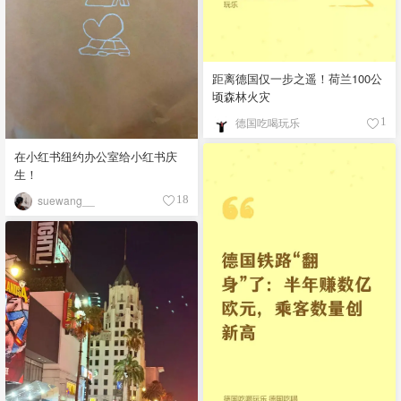
距离德国仅一步之遥！荷兰100公
顷森林火灾
德国吃喝玩乐
1
在小红书纽约办公室给小红书庆
生！
suewang__
18