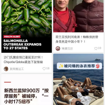
荷兰豆找到河南弟！蜘蛛侠的替
身竟然是中国小哥？！
琳娜贝尔
10
沙门氏菌疫情已蔓延至27州！
Chipotle/Qdoba紧急下架辣椒
新闻搬运工
18