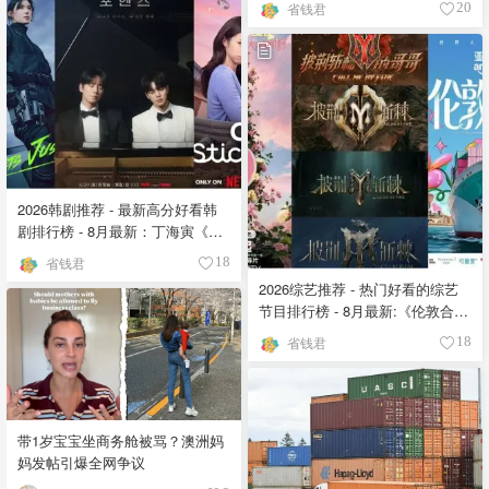
省钱君
20
2026韩剧推荐 - 最新高分好看韩
剧排行榜 - 8月最新：丁海寅《我
的荒糖恋爱 》上线❣️
省钱君
18
2026综艺推荐 - 热门好看的综艺
节目排行榜 - 8月最新:《​​伦敦合伙
人》回归啦
省钱君
18
带1岁宝宝坐商务舱被骂？澳洲妈
妈发帖引爆全网争议