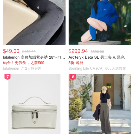
$49.00
$299.94
$168.00
$600.00
lululemon 高腰加绒紧身裤 28"≈71cm 5个口袋
Arc'teryx Beta SL 男士夹克 黑色
码全！史低价，之前$99
5折 蹲补
lululemon
712人感兴趣
Sporting Life CA (CA)
605人感兴趣
7
8