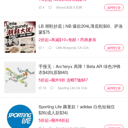
4
Simons加拿大官网
APP打开
LB 潮鞋抄底 | NB 爆款204L薄底鞋$60、萨洛
蒙$75
2折起+再减$10+免邮！昂跑参加
1
Little Burgundy CA (CA）
APP打开
手慢无：Arc'teryx 再降！Beta AR 绿色冲锋
衣$420(原$840)
5折起+额外9折 连帽T恤$67
19
Sporting Life CA (CA)
APP打开
Sporting Life 薅童款！adidas 白色短袖仅
$26(成人款$34)
5折起+额外8折起