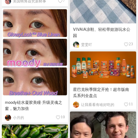
美国犄角旮旯新鲜事
7
VIVAIA凉鞋、轻松带娃游玩水公
园
雯雯吖
23
星巴克秋季限定开抢！超市版南
瓜系列全盘点
moody硅水凝胶美瞳·升级灵魂之
让我看看有啥好吃的
11
窗，魅力加倍
小月的
10