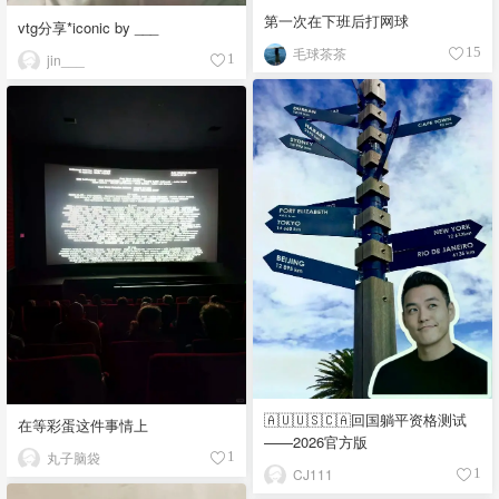
第一次在下班后打网球
vtg分享*iconic by ___
毛球茶茶
15
jin___
1
🇦🇺🇺🇸🇨🇦回国躺平资格测试
在等彩蛋这件事情上
——2026官方版
丸子脑袋
1
CJ111
1