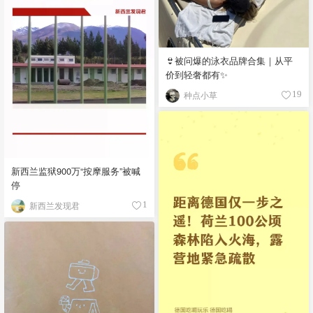
👙被问爆的泳衣品牌合集｜从平
价到轻奢都有✨
种点小草
19
新西兰监狱900万“按摩服务”被喊
停
新西兰发现君
1