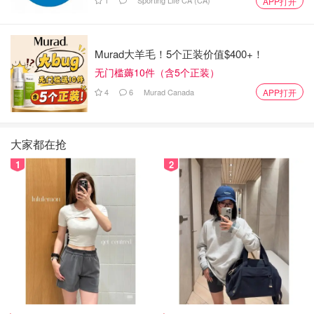
1
Sporting Life CA (CA)
APP打开
Murad大羊毛！5个正装价值$400+！
无门槛薅10件（含5个正装）
4
6
Murad Canada
APP打开
大家都在抢
1
2