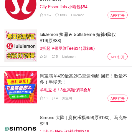
City Essentials 小粉包$54
999+
1333
lululemon
APP打开
lululemon 捡漏🔥 Softstreme 短裤4降仅
$19(原$88)
2折起 V领罗纹Tee$34(原$68)
24
5
lululemon
APP打开
淘宝满￥499最高2KG空运包邮 回归！数量不
多！手慢无！
羊毛返场！3重高额保障叠加
10
4
淘宝网
APP打开
Simons 大降 | 麂皮乐福$59(原$190)、马克杯
$2.9
1.5折起 NewEra棒球帽$19