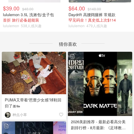
$39.00
$64.00
$48.00
$148.00
lululemon 3.5L 洗漱包/盒子包
Daydrift 高腰阔腿裤 常规款
首折 旅行必备超能装
罕见码全！真史低上次$114
lululemon
538人感兴趣
lululemon
479人感兴趣
猜你喜欢
PUMA又带着“芭蕾少女感”球鞋回
归了🎀👟
种点小草
2026美剧推荐 - 最新必看高分美
剧排行榜 - 8月最新: 《​​足球教练
》第四季回归！