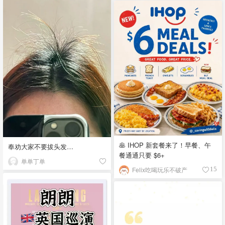
🥞 IHOP 新套餐来了！早餐、午
奉劝大家不要拔头发…
餐通通只要 $6+
单单丁单
Felix吃喝玩乐不破产
15