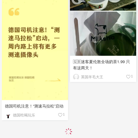
🇬🇧迷客夏伦敦全场奶茶1.99 只
有这两天！
英国羊毛大王
1
德国司机注意！“测速马拉松”启动
德国吃喝玩乐
1