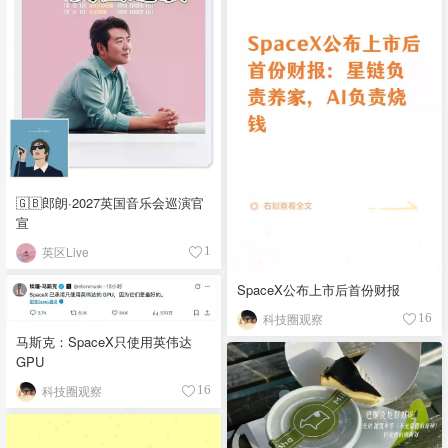
🇬🇧郎朗·2027英国音乐会巡演官
宣
英区Live
1
SpaceX公布上市后首份财报
科技圈观察
16
马斯克：SpaceX只使用英伟达
GPU
科技圈观察
16