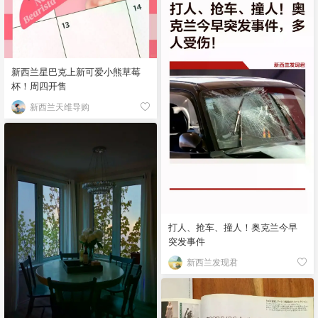
新西兰星巴克上新可爱小熊草莓
杯！周四开售
新西兰天维导购
打人、抢车、撞人！奥克兰今早
突发事件
新西兰发现君