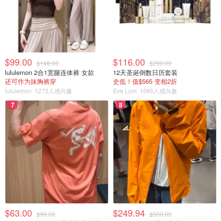
$99.00
$116.00
$148.00
$290.00
lululemon 2合1宽腿连体裤 女款
12天圣诞倒数日历套装
还可作为抹胸裤穿
史低！值$565 变相2折
lululemon
1273人感兴趣
Eve Lom
1066人感兴趣
7
8
$63.00
$249.94
$90.00
$500.00