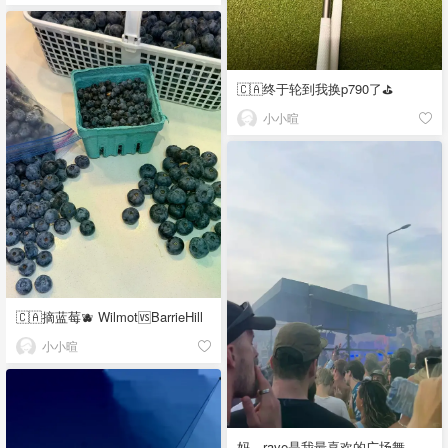
🇨🇦终于轮到我换p790了⛳️
小小暄
🇨🇦摘蓝莓🫐 Wilmot🆚BarrieHill
小小暄
妈，rave是我最喜欢的广场舞