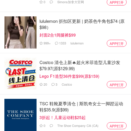
0
Simons加拿大官网
APP打开
lululemon 折扣区更新 | 奶茶色牛角包$74 (原
$98）
封面2合1阔腿裤$99
999+
1333
lululemon
APP打开
Costco 清仓上新🔥超火米菲造型儿童沙发
$79.97(原$129.99)
Lego F1造型36件套$99(原$159)
20
3
Costco
APP打开
TSC 鞋靴夏季清仓 | 斯凯奇女士一脚蹬运动
鞋$35.9(原$99)
3折起！儿童运动鞋$25起
0
The Shoe Company CA (CA)
APP打开