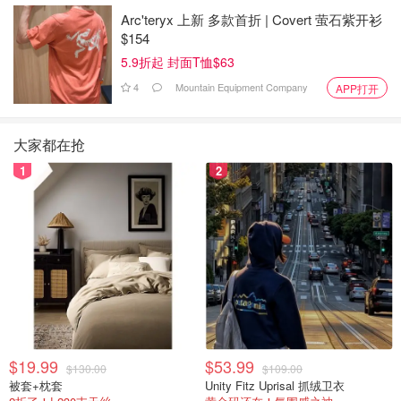
Arc'teryx 上新 多款首折 | Covert 萤石紫开衫
$154
5.9折起 封面T恤$63
4
Mountain Equipment Company
APP打开
大家都在抢
1
2
$19.99
$53.99
$130.00
$109.00
被套+枕套
Unity Fitz Uprisal 抓绒卫衣