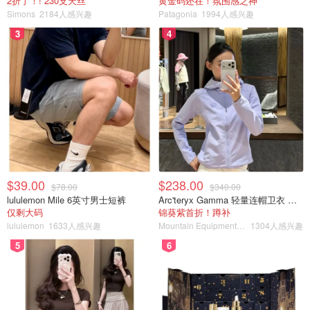
2折了！! 230支天丝
黄金码还在！氛围感之神
Simons
2184人感兴趣
Patagonia
1994人感兴趣
3
4
$39.00
$238.00
$78.00
$340.00
lululemon Mile 6英寸男士短裤
Arc'teryx Gamma 轻量连帽卫衣 女款
仅剩大码
锦葵紫首折！蹲补
lululemon
1633人感兴趣
Mountain Equipment Company
1304人感兴趣
5
6