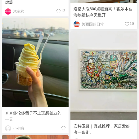
虐爆
道指大涨600点破新高！霍尔木兹
汽车君
13
海峡最快今天重开
美丽国的日常
16
🇨🇦多伦多留子不上班想创业的
一天
安特卫普｜真诚推荐，家居爱好
小小暄
者一条街。