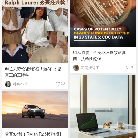
CDC预警！全美23州爆致命真
菌，抗药性超强
新闻搬运工
9
🛍️拉夫劳伦“必吃”榜！这8件才是
真正的王牌🏇
种点小草
13
零百3.4秒！Rivian R2 沙漠实测