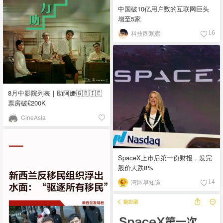
中国破10亿用户数的互联网巨头
增至5家
科技圈观察
16
8月中影院列表｜助阿嬷🇬🇧🇮🇪
票房破£200K
CineAsia
SpaceX上市后第一份财报，发完
股价大跌8%
湾区早知道
14