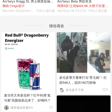
Arc'teryx Kragg SL 男士棉质短袖T恤
Arc'teryx Beta 男款夹克
胸前小logo设计
再降5折!之前$424.96 大橙子好显白 蹲补
Mountain Equipment Company
1044人感兴趣
Sporting Life CA (CA)
1044人感兴趣
猜你喜欢
多伦多警方重拳打击“零元购”！狂
抓546人，追回160万赃物
多伦多不下班
5
麦当劳又有新花样？红牛特调“鬼
马紫”高颜值新品来了，好喝吗？
喝草莓抹茶瘦5斤