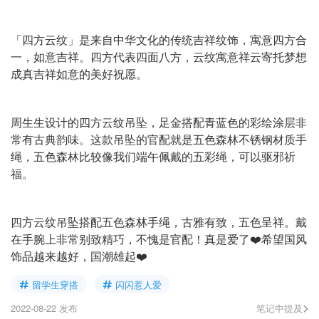
「四方云纹」是来自中华文化的传统吉祥纹饰，寓意四方合
一，如意吉祥。四方代表四面八方，云纹寓意祥云寄托梦想
成真吉祥如意的美好祝愿。
周生生设计的四方云纹吊坠，足金搭配青蓝色的彩绘涂层非
常有古典韵味。这款吊坠的官配就是五色森林不锈钢材质手
绳，五色森林比较像我们端午佩戴的五彩绳，可以驱邪祈
福。
四方云纹吊坠搭配五色森林手绳，古雅有致，五色呈祥。戴
在手腕上非常别致精巧，不愧是官配！真是爱了❤️希望国风
饰品越来越好，国潮雄起❤️
留学生穿搭
闪闪惹人爱
2022-08-22 发布
笔记中提及