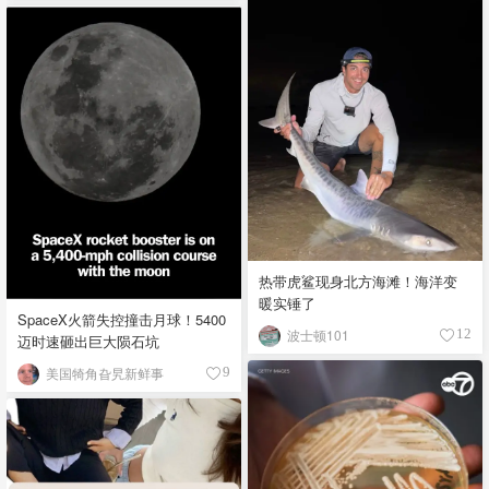
热带虎鲨现身北方海滩！海洋变
暖实锤了
SpaceX火箭失控撞击月球！5400
波士顿101
12
迈时速砸出巨大陨石坑
美国犄角旮旯新鲜事
9