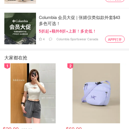
Columbia 会员大促 | 张婧仪类似款外套$43
多色可选！
5折起+额外8折+上新！多史低！
4
Columbia Sportswear Canada
APP打开
大家都在抢
1
2
$29.00
$60.00