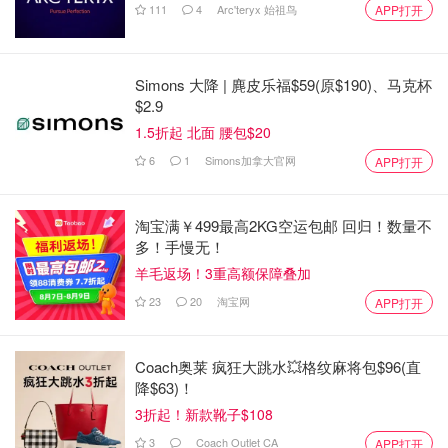
111
4
Arc'teryx 始祖鸟
APP打开
Simons 大降 | 麂皮乐福$59(原$190)、马克杯
$2.9
1.5折起 北面 腰包$20
6
1
Simons加拿大官网
APP打开
淘宝满￥499最高2KG空运包邮 回归！数量不
多！手慢无！
羊毛返场！3重高额保障叠加
23
20
淘宝网
APP打开
Coach奥莱 疯狂大跳水💥格纹麻将包$96(直
降$63)！
3折起！新款靴子$108
3
Coach Outlet CA
APP打开