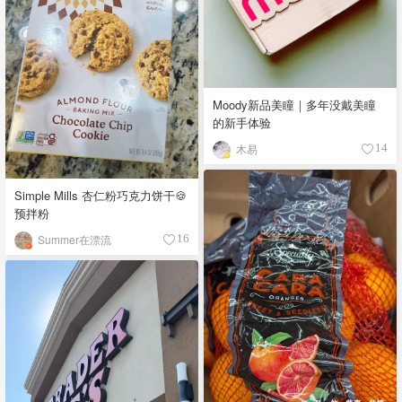
Moody新品美瞳｜多年没戴美瞳
的新手体验
木易
14
Simple Mills 杏仁粉巧克力饼干🍪
预拌粉
Summer在漂流
16