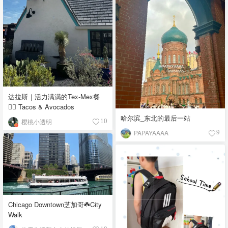
达拉斯｜活力满满的Tex-Mex餐
👉🏼 Tacos & Avocados
哈尔滨_东北的最后一站
樱桃小透明
10
PAPAYAAAA
9
Chicago Downtown芝加哥☘️City
Walk