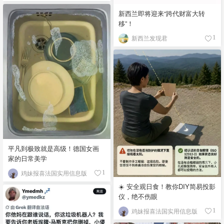
新西兰即将迎来“跨代财富大转
移”！
新西兰发现君
1
平凡到极致就是高级！德国女画
家的日常美学
鸡妹报喜法国实用信息版
1
☀️ 安全观日食！教你DIY简易投影
仪，绝不伤眼
鸡妹报喜法国实用信息版
1