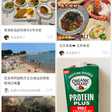
香港机场必吃榜🍜2号冰室
布丢爱布丁
5
北京美食❤️ 正丼食堂
布丢爱布丁
5
芝加哥阿德勒天文台南边的密歇
根湖沙滩🏖️
热爱生活和自由的轻舞飞扬
15