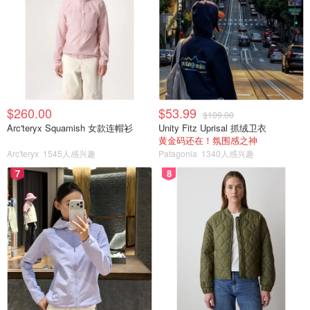
$260.00
$53.99
$109.00
Arc'teryx Squamish 女款连帽衫
Unity Fitz Uprisal 抓绒卫衣
黄金码还在！氛围感之神
Arc'teryx
1545人感兴趣
Patagonia
1340人感兴趣
7
8