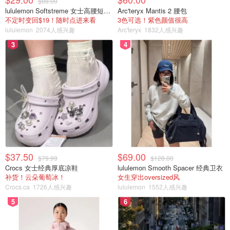
$88.00
lululemon Softstreme 女士高腰短裤 10cm
Arc'teryx Mantis 2 腰包
不定时变回$19！随时点进来看
3色可选！紫色颜值很高
lululemon
2074人感兴趣
Arc'teryx
1832人感兴趣
3
4
$37.50
$69.00
$79.99
$128.00
Crocs 女士经典厚底凉鞋
lululemon Smooth Spacer 经典卫衣
补货！云朵葡萄冰！
女生穿出oversized风
Crocs.ca
1726人感兴趣
lululemon
1552人感兴趣
5
6