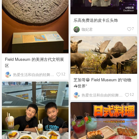
乐高免费送的皮卡丘头饰
咖妃君
7
Field Museum 的美洲古代文明展
区
热爱生活和自由的轻舞飞扬
12
芝加哥😁 Field Museum 的“动物
🦓世界”
热爱生活和自由的轻舞飞扬
12