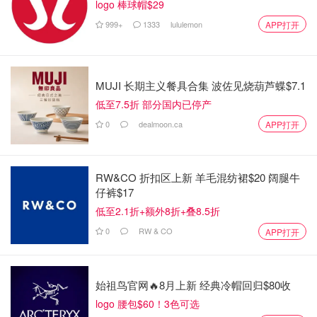
logo 棒球帽$29
999+
1333
lululemon
APP打开
MUJI 长期主义餐具合集 波佐见烧葫芦蝶$7.1
低至7.5折 部分国内已停产
0
dealmoon.ca
APP打开
RW&CO 折扣区上新 羊毛混纺裙$20 阔腿牛
仔裤$17
低至2.1折+额外8折+叠8.5折
0
RW & CO
APP打开
始祖鸟官网🔥8月上新 经典冷帽回归$80收
logo 腰包$60！3色可选