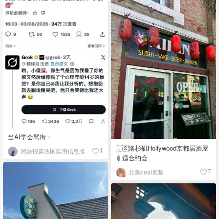
当AI学会骂街：
🇺🇸洛杉矶Hollywood京都居酒屋
鸡妹报喜法国实用信息版
1
🏮适合约会
北美deal蜀黎
7