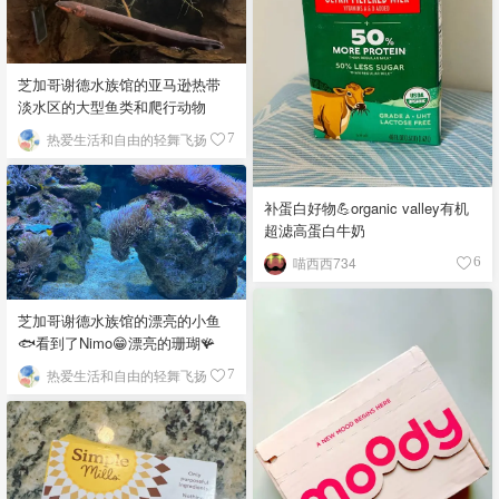
芝加哥谢德水族馆的亚马逊热带
淡水区的大型鱼类和爬行动物
热爱生活和自由的轻舞飞扬
7
补蛋白好物💪organic valley有机
超滤高蛋白牛奶
喵西西734
6
芝加哥谢德水族馆的漂亮的小鱼
🐟看到了Nimo😁漂亮的珊瑚🪸
热爱生活和自由的轻舞飞扬
7