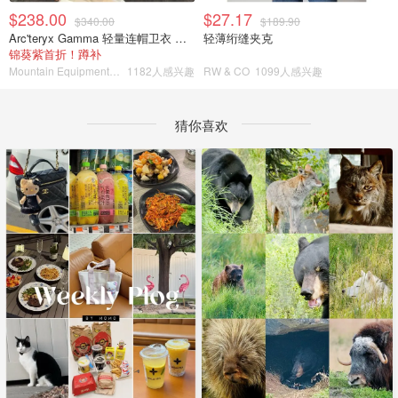
$238.00
$27.17
$340.00
$189.90
Arc'teryx Gamma 轻量连帽卫衣 女款
轻薄绗缝夹克
锦葵紫首折！蹲补
Mountain Equipment Company
1182人感兴趣
RW & CO
1099人感兴趣
猜你喜欢