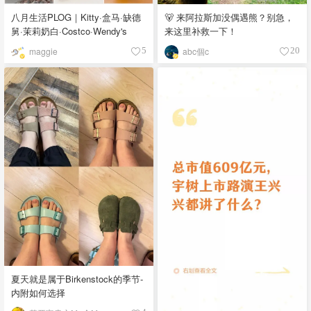
八月生活PLOG｜Kitty·盒马·缺德
🐻 来阿拉斯加没偶遇熊？别急，
舅·茉莉奶白·Costco·Wendy's
来这里补救一下！
maggie
abc個c
5
20
夏天就是属于Birkenstock的季节-
内附如何选择