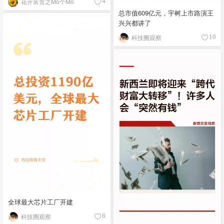
花开富贵之Mo个Mo
4
总市值609亿元，宇树上市路演王
兴兴都讲了
科技圈观察
10
全球最大芯片工厂开建
科技圈观察
8