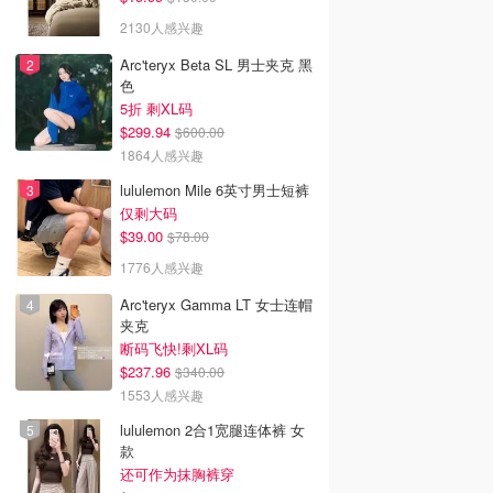
2130人感兴趣
Arc'teryx Beta SL 男士夹克 黑
色
5折 剩XL码
$299.94
$600.00
1864人感兴趣
lululemon Mile 6英寸男士短裤
仅剩大码
$39.00
$78.00
1776人感兴趣
Arc'teryx Gamma LT 女士连帽
夹克
断码飞快!剩XL码
$237.96
$340.00
1553人感兴趣
lululemon 2合1宽腿连体裤 女
款
还可作为抹胸裤穿