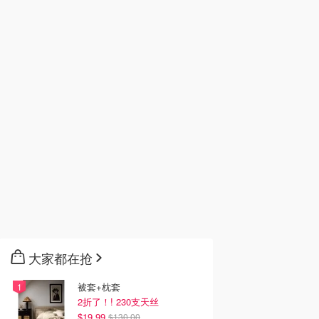
大家都在抢
被套+枕套
2折了！! 230支天丝
$19.99
$130.00