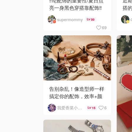
‼️论配饰的重要性/夏日点
近
亮一身黑色穿搭靠配饰‼️
搭
supermommy
30
69
告别杂乱！像造型师一样
搞定你的配饰，效率+颜
值双在线！
6
我爱香菜小绿人
15