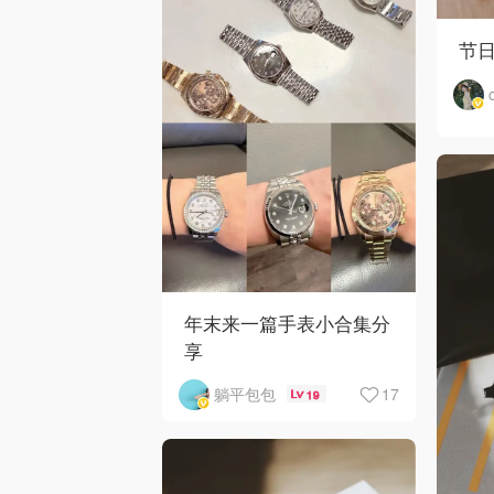
节日
年末来一篇手表小合集分
享
17
躺平包包
19