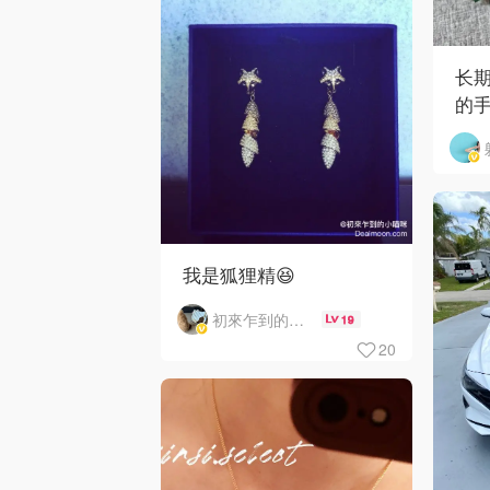
长期
的
我是狐狸精😆
初來乍到的小喵咪
19
20