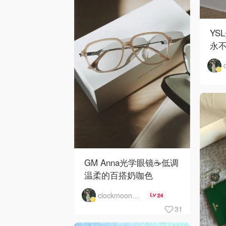
YS
永
GM Anna光学眼镜☕️低调
温柔的百搭奶咖色
clockmoon月儿
24
31