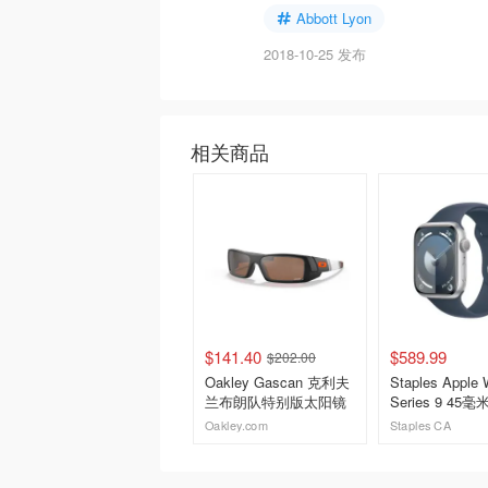
Abbott Lyon
2018-10-25 发布
相关商品
$141.40
$589.99
$202.00
Oakley Gascan 克利夫
Staples Apple 
兰布朗队特别版太阳镜
Series 9 45毫
银色铝金属表壳
Oakley.com
Staples CA
运动表带
去购买
去购买