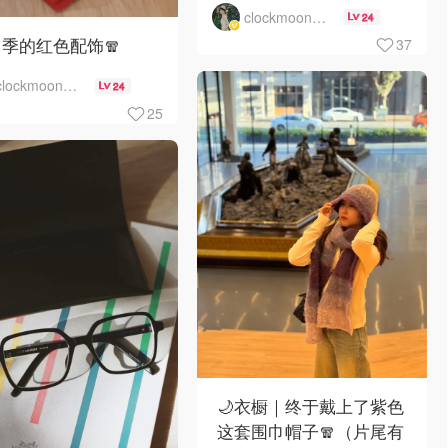
clockmoon月儿
24
季的红色配饰🧣
37
clockmoon月儿
24
25
🌙衣橱｜终于戴上了紫色
这套围巾帽子🧣（片尾有