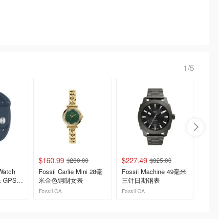
1/5
$160.99
$227.49
$174.
$230.00
$325.00
Watch
Fossil Carlie Mini 28毫
Fossil Machine 49毫米
Fossi
米 GPS
米金色钢制女表
三针日期钢表
烟灰色
 风暴蓝
Fossil CA
Fossil CA
Fossil 
去购买
去购买