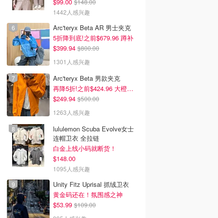
$99.00
$148.00
1442人感兴趣
Arc'teryx Beta AR 男士夹克
5折降到底!之前$679.96 蹲补
$399.94
$800.00
1301人感兴趣
Arc'teryx Beta 男款夹克
再降5折!之前$424.96 大橙子好显白 蹲补
$249.94
$500.00
1263人感兴趣
lululemon Scuba Evolve女士
连帽卫衣 全拉链
白金上线小码就断货！
$148.00
1095人感兴趣
Unity Fitz Uprisal 抓绒卫衣
黄金码还在！氛围感之神
$53.99
$109.00