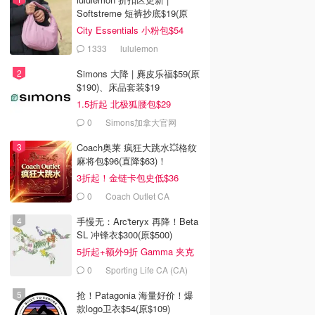
Softstreme 短裤抄底$19(原
$88)
City Essentials 小粉包$54
1333
lululemon
Simons 大降 | 麂皮乐福$59(原
$190)、床品套装$19
1.5折起 北极狐腰包$29
0
Simons加拿大官网
Coach奥莱 疯狂大跳水💥格纹
麻将包$96(直降$63)！
3折起！金链卡包史低$36
0
Coach Outlet CA
手慢无：Arc'teryx 再降！Beta
SL 冲锋衣$300(原$500)
5折起+额外9折 Gamma 夹克
$238
0
Sporting Life CA (CA)
抢！Patagonia 海量好价！爆
款logo卫衣$54(原$109)