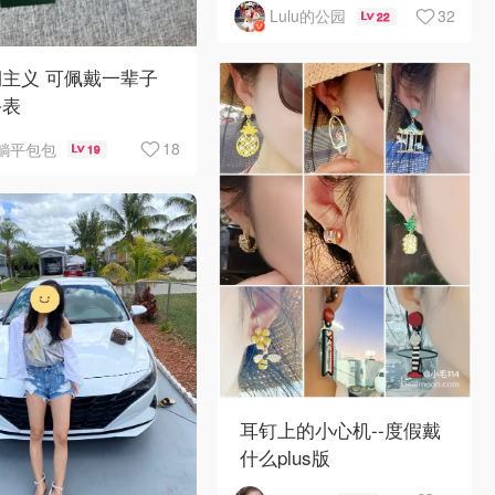
32
Lulu的公园
22
主义 可佩戴一辈子
手表
18
躺平包包
19
耳钉上的小心机--度假戴
什么plus版