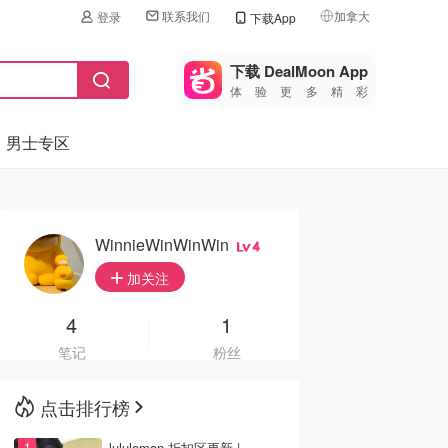
联系我们
加拿大
登录
下载App
🇺🇸
美国
下载 DealMoon App
体验更多精彩
🇨🇳
中国
男士专区
🇨🇦
加拿大
🇬🇧
英国
🇩🇪
德国
WinnieWinWinWin
4
🇫🇷
加关注
法国
🇮🇹
4
1
意大利
笔记
粉丝
🇦🇺
澳洲
点击排行榜
🇳🇿
新西兰
lululemon 折扣区更新 |