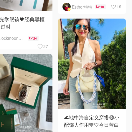
🍅
19
Esther特特
19
L光学眼镜🖤经典黑框
不过时
clockmoon月儿
24
27
🌊地中海自定义穿搭😅小
配饰大作用💙🤍今日蓝白
海洋风！