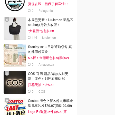
夏促在即，戳我了解详情>>
0
Patagonia
本周已更新：lululemon 新品区
scuba修身款大改版！
“大屁股”包包$268
146
lululemon
Stanley1913 日常通勤必备 真
的越用越喜欢
5.5折！金珊瑚色$29(原$52)
0
Amazon.ca
COS 官网 新品/爆款实时更
新！蓝色衬衫连衣裙$169
99
$251.99
$227.49
$250.00
$360.00
$325.00
扭花无袖上衣$99
l Machine 42mm
Fossil Raquel 29mm 日
Fossil Machine 44毫米
0
COS
钢带男表
月多针金钢腕表
计时码表 黑色硅胶
CA
Fossil CA
Fossil CA
Costco 清仓上新🔥超火米菲造
型儿童沙发$79.97(原$129.99)
去购买
去购买
去购买
Lego F1造型36件套$99(原