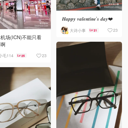
𝑯𝒂𝒑𝒑𝒚 𝒗𝒂𝒍𝒆𝒏𝒕𝒊𝒏𝒆’𝒔 𝒅𝒂𝒚❤️
23
大诗小事
21
机场(ICN)不能只看
买啊
23
小毛114
25