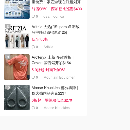
童免费！家庭游现在订超划算
能省$850！西加勒比巡游$490
0
dealmoon.ca
Aritzia 大热门Superpuff 羽绒
马甲降价$94(原$125)
低至7.5折！
0
Aritzia
Arc'teryx 上新 多款首折 |
Covert 萤石紫开衫$154
5.9折起 封面T恤$63
0
Mountain Equipment
Company
Moose Knuckles 部分再降 |
魏大勋同款夹克$237
6折起！羽绒服低至$270
0
Moose Knuckles