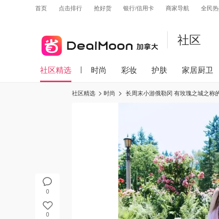
首页
点击排行
抢好货
银行/信用卡
商家导航
全民热
社区
社区精选
时尚
彩妆
护肤
家居厨卫
社区精选
时尚
长周末小游俄勒冈 有玫瑰之城之称的por
0
0