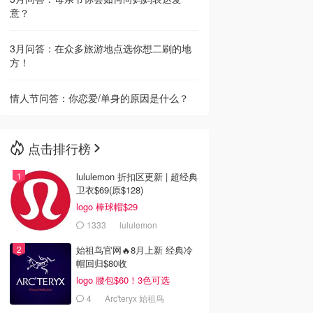
意？
3月问答：在众多旅游地点选你想二刷的地
方！
情人节问答：你恋爱/单身的原因是什么？
点击排行榜
lululemon 折扣区更新 | 超经典
卫衣$69(原$128)
logo 棒球帽$29
1333
lululemon
始祖鸟官网🔥8月上新 经典冷
帽回归$80收
logo 腰包$60！3色可选
4
Arc'teryx 始祖鸟