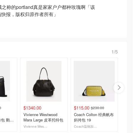
之称的portland真是家家户户都种玫瑰啊「该
省钱快报，版权归原作者所有」
1/5
$1340.00
$115.00
$60.0
0
$230.00
Vivienne Westwood
Coach Colton 经典帆布
arcte
斜挎包 鹅卵
Mara Large 皮革托特包
斜挎包 19
Vivienne Westwood
Coach蔻驰加拿大官网
Arc'te
去购买
去购买