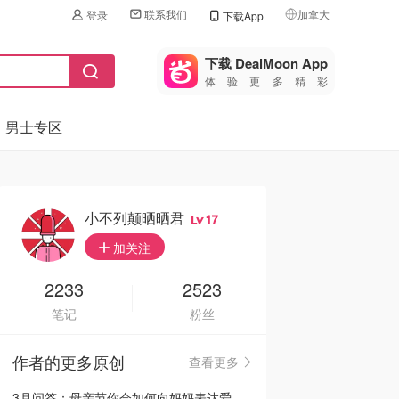
联系我们
加拿大
登录
下载App
🇺🇸
美国
下载 DealMoon App
体验更多精彩
🇨🇳
中国
男士专区
🇨🇦
加拿大
🇬🇧
英国
🇩🇪
德国
小不列颠晒晒君
17
🇫🇷
加关注
法国
🇮🇹
2233
2523
意大利
笔记
粉丝
🇦🇺
澳洲
作者的更多原创
查看更多
🇳🇿
新西兰
3月问答：母亲节你会如何向妈妈表达爱