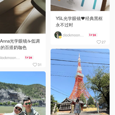
YSL光学眼镜🖤经典黑框
永不过时
clockmoon月儿
24
 Anna光学眼镜☕️低调
27
柔的百搭奶咖色
clockmoon月儿
24
31