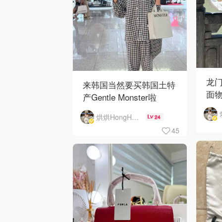
龙门
来韩国当然要买韩国土特
面
产Gentle Monster啦
烘烘HongHong
24
45