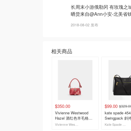
长周末小游俄勒冈 有玫瑰之城
晒货来自@Ann小安-北美
2018-08-02 发布
相关商品
$350.00
$99.00
$329.0
Vivienne Westwood
kate spade 454
Hazel 酒红色羊毛格纹
Swingpack 
手提包
石纹皮革
Vivienne Westwood
Kate Spade Outlet
去购买
去购买