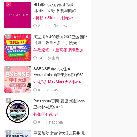
HR 年中大促 始祖鸟/蒙
口/Skims 等 多明星同款
3折起！Skims 抹胸$39
2
Holt Renfrew
淘宝满￥499最高2KG空运包邮
回归！数量不多！手慢无！
羊毛返场！3重高额保障叠加
14
淘宝网
SSENSE 年中大促🔥
Essentials 新款刺绣短袖$63
2.5折起 MaxMara大衣$916
(原$2130)
0
SSENSE
Patagonia官网 夏促 爆款logo
卫衣$54(原$109)
0
$89.00
$44.98
$329.00
$68.00
折扣区4.9折起
ryx Heliad 斜挎包
kate spade outlet Kayla
Aldo Caliora 手提包
0
Patagonia
Triple 真皮斜挎包
ryx 始祖鸟
Kate Spade Outlet
Aldo Canada
皇家加勒比游轮大促🚢限时儿
去购买
去购买
去购买