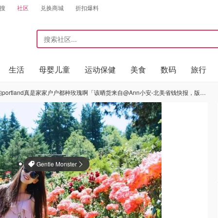
搜
社区
兑换商城
折扣爆料
生活
母婴儿童
运动保健
美食
数码
旅行
tland真是家家户户都种玫瑰啊「该晒货来自@Ann小安-北美省钱快报，版权归原作者所有」
Gentle Monster