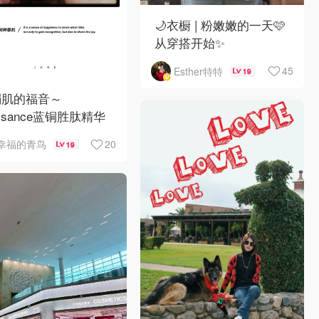
🌙衣橱 | 粉嫩嫩的一天🩷
从穿搭开始✨
45
Esther特特
19
弱肌的福音～
ossance蓝铜胜肽精华
20
幸福的青鸟
19