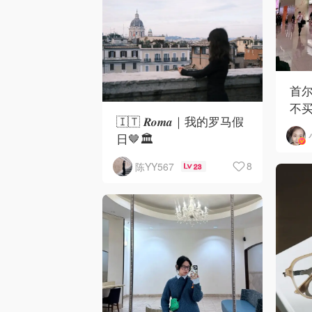
首尔
不
🇮🇹 𝑹𝒐𝒎𝒂｜我的罗马假
日🤎🏛️
8
陈YY567
23