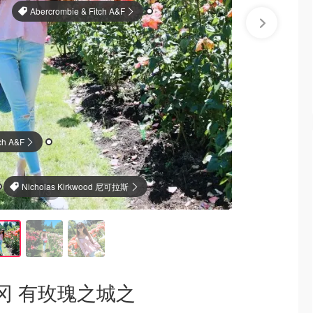
Abercrombie & Fitch A&F
ch A&F
Nicholas Kirkwood 尼可拉斯·科克伍德
1
/3
冈 有玫瑰之城之