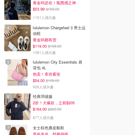
黄金码还在！氛围感之神
$53.99
$109.00
1151人感兴趣
lululemon Chargefeel 3 男士运
动鞋
黄金码都有货
$119.00
$198.00
1081人感兴趣
lululemon City Essentials 肩
背包 4L
热卖！库存紧张
$54.00
$108.00
926人感兴趣
经典羽绒服
2折！大爆款，之前$205
$164.00
$820.00
877人感兴趣
女士棕色麂皮船鞋
里外羊皮，舒服得很