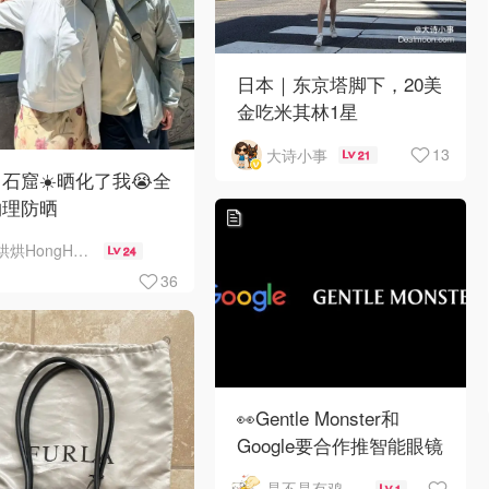
日本｜东京塔脚下，20美
金吃米其林1星
13
大诗小事
21
石窟☀️晒化了我😭全
物理防晒
烘烘HongHong
24
36
👀Gentle Monster和
Google要合作推智能眼镜
👓了❗这不比Meta香吗
是不是有鸡腿吃
1