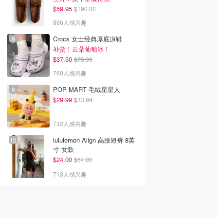
$59.95
$190.00
866人感兴趣
Crocs 女士经典厚底凉鞋
补货！云朵葡萄冰！
$37.50
$79.99
760人感兴趣
POP MART 毛绒星星人
$29.99
$33.99
732人感兴趣
lululemon Align 高腰短裤 8英
寸 女款
$24.00
$64.00
713人感兴趣