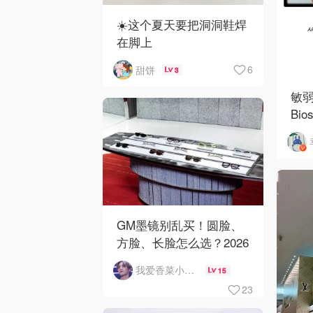
☀️这个夏天要把洞洞鞋焊
在脚上
6
甜饼
3
敏
Bi
GM墨镜别乱买！圆脸、
方脸、长脸怎么选？2026
新款实测不踩雷
我爱香菜小绿人
15
23