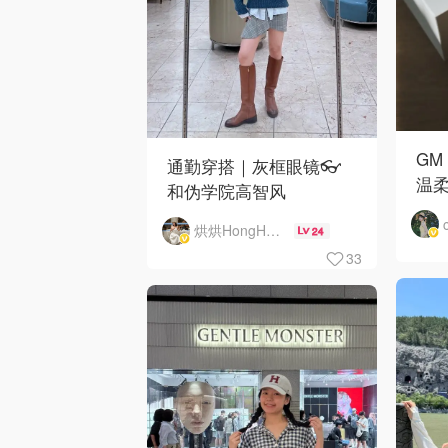
GM
通勤穿搭｜灰框眼镜👓
温
和伪学院高智风
烘烘HongHong
24
33