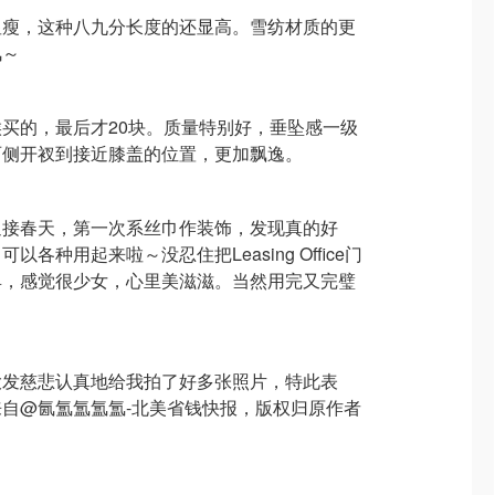
显瘦，这种八九分长度的还显高。雪纺材质的更
风～
买的，最后才20块。质量特别好，垂坠感一级
两侧开衩到接近膝盖的位置，更加飘逸。
迎接春天，第一次系丝巾作装饰，发现真的好
各种用起来啦～没忍住把Leasing Office门
具，感觉很少女，心里美滋滋。当然用完又完璧
大发慈悲认真地给我拍了好多张照片，特此表
自@氤氲氲氲氲-北美省钱快报，版权归原作者