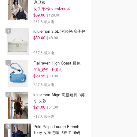
典卫衣
女生穿出oversized风
$69.00
$128.00
981人感兴趣
lululemon 3.5L 洗漱包/盒子包
$39.00
$48.00
967人感兴趣
Fjallraven High Coast 腰包
罕见好价 手慢无
$29.95
$60.00
727人感兴趣
lululemon Align 高腰短裤 8英
寸 女款
$24.00
$64.00
713人感兴趣
Polo Ralph Lauren French
Terry 女童连帽卫衣 7-16码