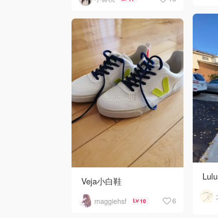
Lulu
Veja小白鞋
6
maggiehsf
10