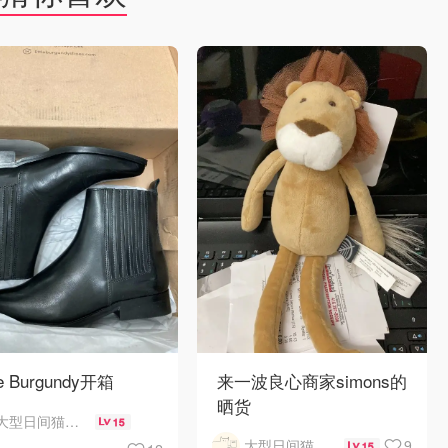
tle Burgundy开箱
来一波良心商家simons的
晒货
大型日间猫科动物
15
9
大型日间猫科动物
15