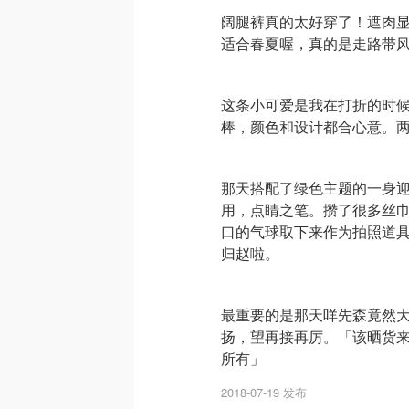
阔腿裤真的太好穿了！遮肉
适合春夏喔，真的是走路带
这条小可爱是我在打折的时候
棒，颜色和设计都合心意。
那天搭配了绿色主题的一身
用，点睛之笔。攒了很多丝巾可以
口的气球取下来作为拍照道
归赵啦。
最重要的是那天咩先森竟然
扬，望再接再厉。「该晒货来
所有」
2018-07-19 发布