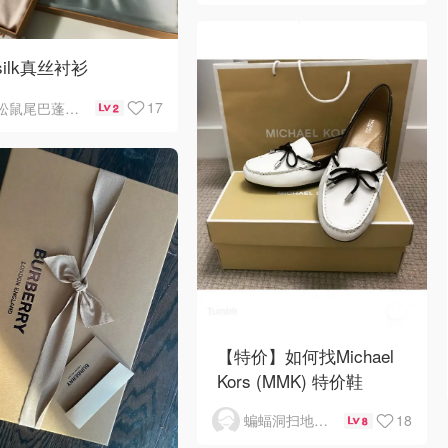
ysilk真丝衬衫
17
松鼠尾巴蓬蓬的摇
2
【特价】如何找Michael
Kors (MMK) 特价鞋
18
蝙蝠洞扫地的大少
8