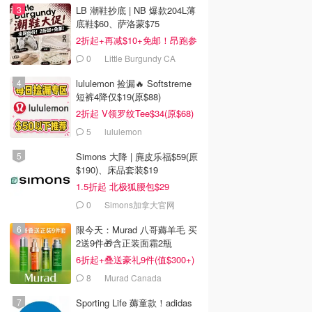
LB 潮鞋抄底 | NB 爆款204L薄
底鞋$60、萨洛蒙$75
2折起+再减$10+免邮！昂跑参
加
0
Little Burgundy CA
(CA）
lululemon 捡漏🔥 Softstreme
短裤4降仅$19(原$88)
2折起 V领罗纹Tee$34(原$68)
5
lululemon
Simons 大降 | 麂皮乐福$59(原
$190)、床品套装$19
1.5折起 北极狐腰包$29
0
Simons加拿大官网
限今天：Murad 八哥薅羊毛 买
2送9件🎁含正装面霜2瓶
6折起+叠送豪礼9件(值$300+)
8
Murad Canada
Sporting Life 薅童款！adidas