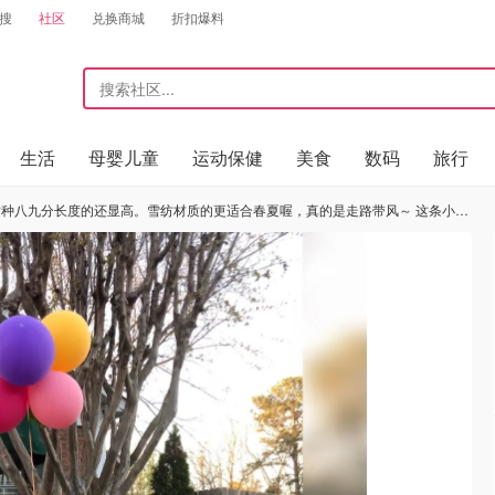
搜
社区
兑换商城
折扣爆料
生活
母婴儿童
运动保健
美食
数码
旅行
喔，真的是走路带风～ 这条小可爱是我在打折的时候买的，最后才20块。质量特别好，垂坠感一级棒，颜色和设计都合心意。两侧开衩到接近膝盖的位置，更加飘逸。 那天搭配了