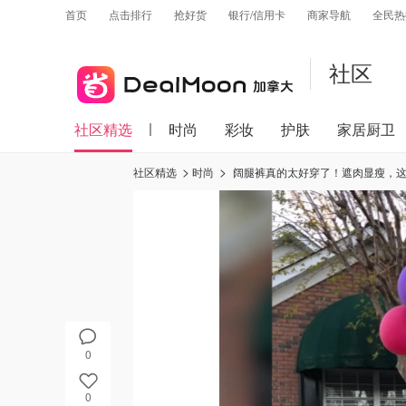
首页
点击排行
抢好货
银行/信用卡
商家导航
全民热
社区
社区精选
时尚
彩妆
护肤
家居厨卫
社区精选
时尚
阔腿裤真的太好穿了！遮肉显瘦，这种八九分长度的还显高。雪纺材质的更适合春夏
0
0