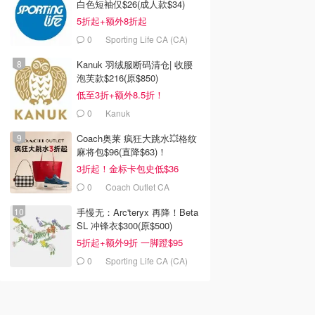
白色短袖仅$26(成人款$34)
5折起+额外8折起
0
Sporting Life CA (CA)
Kanuk 羽绒服断码清仓| 收腰
泡芙款$216(原$850)
低至3折+额外8.5折！
0
Kanuk
Coach奥莱 疯狂大跳水💥格纹
麻将包$96(直降$63)！
3折起！金标卡包史低$36
00
$109.98
$74.98
$150.00
$150.00
0
Coach Outlet CA
 Madden
Aldo Hollow 乐福鞋
Aldo Oceanwind 乐福鞋
IE-J 粉色女鞋
红色
手慢无：Arc'teryx 再降！Beta
SL 冲锋衣$300(原$500)
Steve Madden Canada
Aldo Canada
Aldo Canada
去购买
去购买
去购买
5折起+额外9折 一脚蹬$95
0
Sporting Life CA (CA)