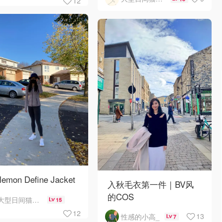
12
lemon Define Jacket
入秋毛衣第一件｜BV风
的COS
大型日间猫科动物
15
12
13
性感的小高_
7