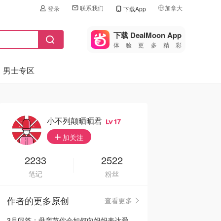
联系我们
加拿大
登录
下载App
🇺🇸
美国
下载 DealMoon App
体验更多精彩
🇨🇳
中国
男士专区
🇨🇦
加拿大
🇬🇧
英国
🇩🇪
德国
小不列颠晒晒君
17
🇫🇷
加关注
法国
🇮🇹
2233
2522
意大利
笔记
粉丝
🇦🇺
澳洲
作者的更多原创
查看更多
🇳🇿
新西兰
3月问答：母亲节你会如何向妈妈表达爱