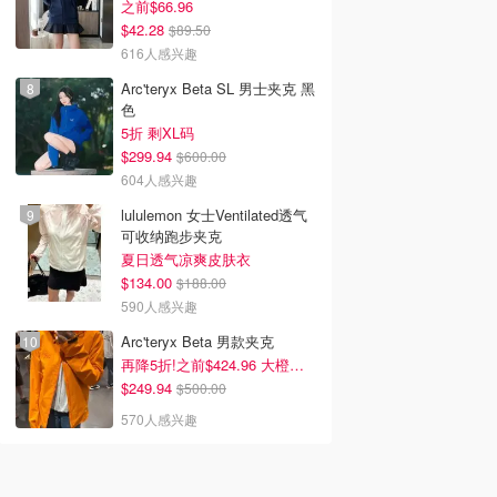
之前$66.96
$42.28
$89.50
616人感兴趣
Arc'teryx Beta SL 男士夹克 黑
色
5折 剩XL码
$299.94
$600.00
604人感兴趣
lululemon 女士Ventilated透气
可收纳跑步夹克
夏日透气凉爽皮肤衣
$134.00
$188.00
590人感兴趣
Arc'teryx Beta 男款夹克
再降5折!之前$424.96 大橙子好显白 蹲补
$249.94
$500.00
570人感兴趣