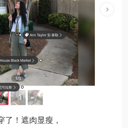
Ann Taylor 安·泰勒
 House Black Market
1
/3
ood 尼可拉斯·科克伍德
穿了！遮肉显瘦，