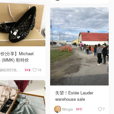
价|分享】Michael
s (MMK) 鞋特价
16
蝙蝠洞扫地的大少
8
失望！Estée Lauder
warehouse sale
7
Wingie
7