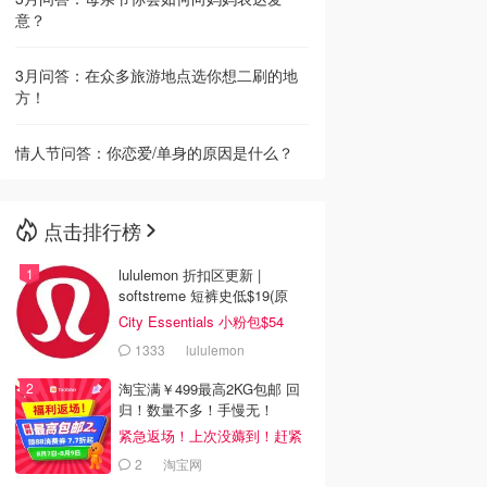
意？
3月问答：在众多旅游地点选你想二刷的地
方！
情人节问答：你恋爱/单身的原因是什么？
点击排行榜
lululemon 折扣区更新 |
softstreme 短裤史低$19(原
$88)
City Essentials 小粉包$54
1333
lululemon
淘宝满￥499最高2KG包邮 回
归！数量不多！手慢无！
紧急返场！上次没薅到！赶紧
冲
2
淘宝网