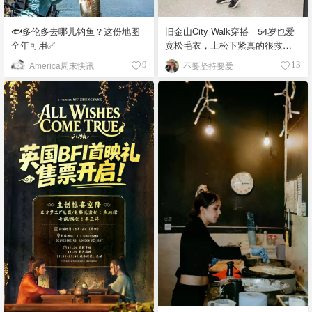
🐟多伦多去哪儿钓鱼？这份地图
旧金山City Walk穿搭｜54岁也爱
全年可用✅
宽松毛衣，上松下紧真的很救比
例
America周末快讯
不要坚持要爱
9
13