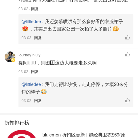
03-02
· 回复
:
我还羡慕哄哄有那么多好看的衣服裙子
@littledee
，其实是出去国家公园一次拍了太多照片
03-03
· 回复
journeyinjuly
提问🙋🏻‍♀️，到图5️⃣这边大概要走多久啊
03-02
· 回复
:
我们走得比较慢，走走停停，大概20来分
@littledee
钟的样子
03-02
· 回复
折扣排行榜
lululemon 折扣区更新 | 超经典卫衣$69(原