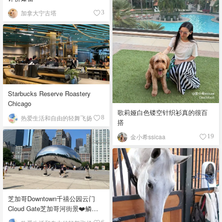
加拿大宁古塔
3
Starbucks Reserve Roastery
Chicago
歌莉娅白色镂空针织衫真的很百
热爱生活和自由的轻舞飞扬
8
搭
金小希ssicaa
19
芝加哥Downtown千禧公园云门
Cloud Gate芝加哥河街景❤️鳞次
栉比的高楼