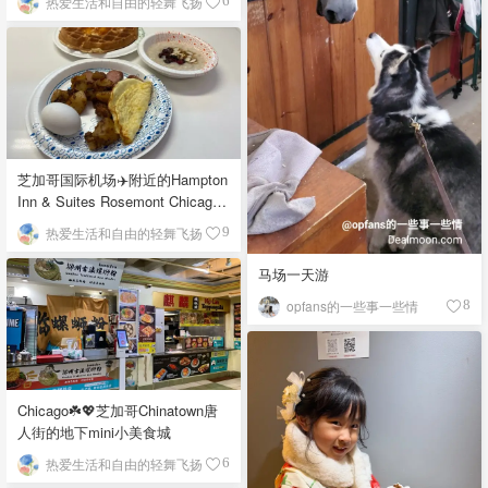
热爱生活和自由的轻舞飞扬
6
芝加哥国际机场✈️附近的Hampton
Inn & Suites Rosemont Chicago
O'Hare自助早餐
热爱生活和自由的轻舞飞扬
9
马场一天游
opfans的一些事一些情
8
Chicago☘️💖芝加哥Chinatown唐
人街的地下mini小美食城
热爱生活和自由的轻舞飞扬
6