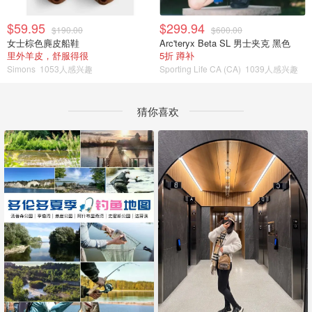
$59.95
$299.94
$190.00
$600.00
女士棕色麂皮船鞋
Arc'teryx Beta SL 男士夹克 黑色
里外羊皮，舒服得很
5折 蹲补
Simons
1053人感兴趣
Sporting Life CA (CA)
1039人感兴趣
猜你喜欢