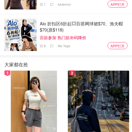
1
lululemon
APP打开
Alo 折扣区6折起💥百搭网球裙$70、渔夫帽
$70(原$118)
百款参加 热门款补码降价
8
Alo Yoga
APP打开
大家都在抢
1
2