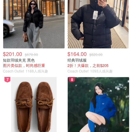
$201.00
$164.00
$670.00
$820.00
短款羽绒夹克 黑色
经典羽绒服
图片类似款，时尚感巨重
2折！大爆款，之前$205
Coach Outlet
1188人感兴趣
Coach Outlet
1093人感兴趣
7
8