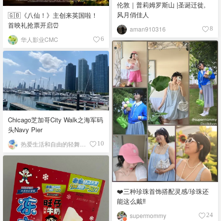
伦敦｜普莉姆罗斯山 |圣诞迁徙,
风月俏佳人
🇬🇧《八仙！》主创来英国啦！
首映礼抢票开启⏰
aman910316
8
华人影业CMC
6
Chicago芝加哥City Walk之海军码
头Navy Pier
热爱生活和自由的轻舞飞扬
10
❤️三种珍珠首饰搭配灵感/珍珠还
能这么戴‼️
supermommy
24