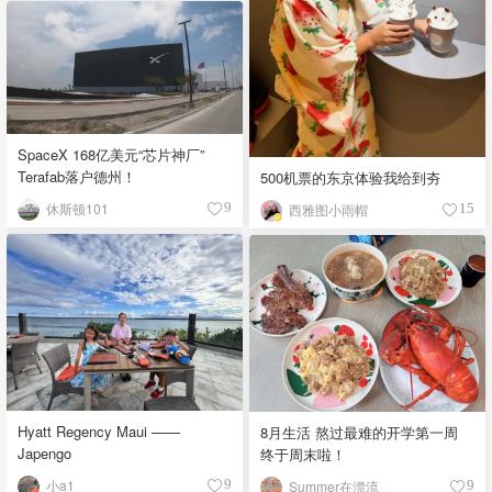
SpaceX 168亿美元“芯片神厂”
Terafab落户德州！
500机票的东京体验我给到夯
休斯顿101
9
西雅图小雨帽
15
Hyatt Regency Maui ——
8月生活 熬过最难的开学第一周
Japengo
终于周末啦！
小a1
9
Summer在漂流
9