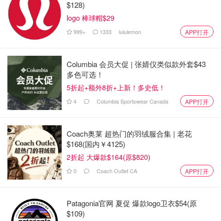
$128)
logo 棒球帽$29
999+
1333
lululemon
APP打开
Columbia 会员大促 | 张婧仪类似款外套$43
多色可选！
5折起+额外8折+上新！多史低！
4
Columbia Sportswear Canada
APP打开
Coach奥莱 超热门的羽绒服合集 | 老花
$168(国内￥4125)
2折起 大爆款$164(原$820)
0
Coach Outlet CA
APP打开
Patagonia官网 夏促 爆款logo卫衣$54(原
$109)