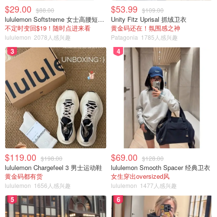
$29.00
$53.99
$88.00
$109.00
lululemon Softstreme 女士高腰短裤 10cm
Unity Fitz Uprisal 抓绒卫衣
不定时变回$19！随时点进来看
黄金码还在！氛围感之神
lululemon
2078人感兴趣
Patagonia
1785人感兴趣
3
4
$119.00
$69.00
$198.00
$128.00
lululemon Chargefeel 3 男士运动鞋
lululemon Smooth Spacer 经典卫衣
黄金码都有货
女生穿出oversized风
lululemon
1656人感兴趣
lululemon
1477人感兴趣
5
6