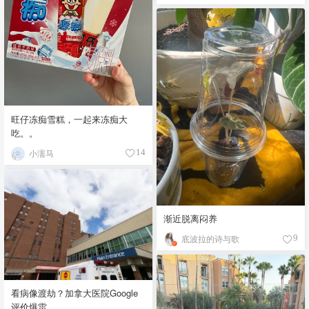
旺仔冻痴雪糕，一起来冻痴大
吃。。
小濡马
14
渐近脱离闷养
底波拉的诗与歌
9
看病像渡劫？加拿大医院Google
评价爆雷