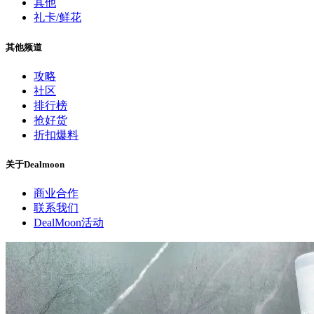
其他
礼卡/鲜花
其他频道
攻略
社区
排行榜
抢好货
折扣爆料
关于Dealmoon
商业合作
联系我们
DealMoon活动