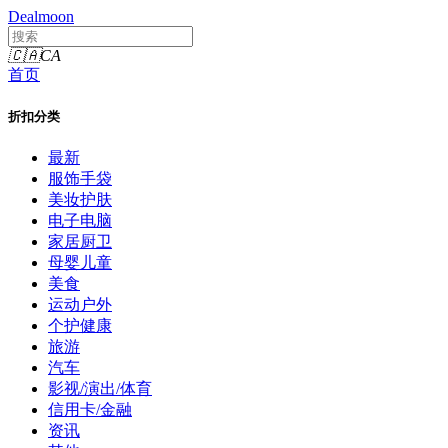
Dealmoon
🇨🇦
CA
首页
折扣分类
最新
服饰手袋
美妆护肤
电子电脑
家居厨卫
母婴儿童
美食
运动户外
个护健康
旅游
汽车
影视/演出/体育
信用卡/金融
资讯