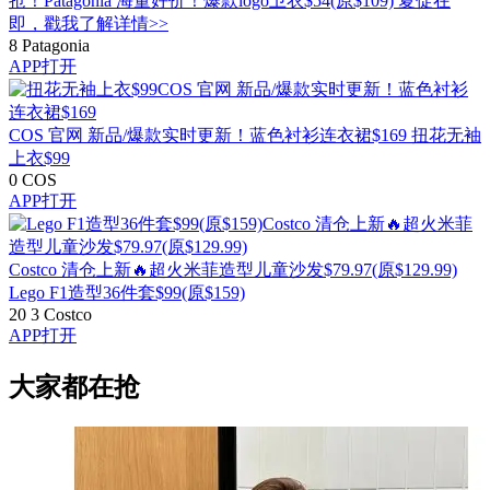
抢！Patagonia 海量好价！爆款logo卫衣$54(原$109)
夏促在
即，戳我了解详情>>
8
Patagonia
APP打开
COS 官网 新品/爆款实时更新！蓝色衬衫连衣裙$169
扭花无袖
上衣$99
0
COS
APP打开
Costco 清仓上新🔥超火米菲造型儿童沙发$79.97(原$129.99)
Lego F1造型36件套$99(原$159)
20
3
Costco
APP打开
大家都在抢