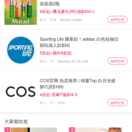
装面霜2瓶
6折起+叠送豪礼9件(值$300+)
3
8
Murad Canada
APP打开
Sporting Life 薅童款！adidas 白色短袖仅
$26(成人款$34)
5折起+额外8折起
0
Sporting Life CA (CA)
APP打开
COS官网 热卖推荐 | 销量Top 白月光裙
$67(原$169)
4折起 亚麻T恤$34.5
1
COS
APP打开
大家都在抢
1
2