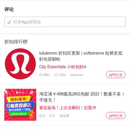
评论
打开App写评论
折扣排行榜
lululemon 折扣区更新 | softstreme 短裤史低
$19(原$88)
City Essentials 小粉包$54
999+
1333
lululemon
APP打开
淘宝满￥499最高2KG包邮 回归！数量不多！
手慢无！
紧急返场！上次没薅到！赶紧冲
6
2
淘宝网
APP打开