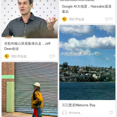
Google AI大地震，Hassabis退居
幕后
湾区早知道
11
谷歌AI核心班底集体出走，Jeff
Dean创业
湾区早知道
5
🇦🇺悉尼Watsons Bay
Annana_