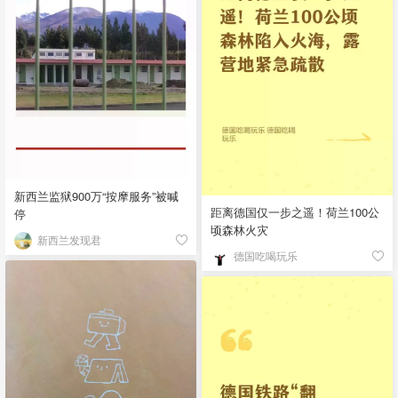
新西兰监狱900万“按摩服务”被喊
距离德国仅一步之遥！荷兰100公
停
顷森林火灾
新西兰发现君
德国吃喝玩乐