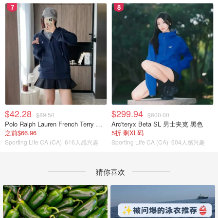
7
8
$42.28
$299.94
$89.50
$600.00
Polo Ralph Lauren French Terry 女童连帽卫衣 7-16码
Arc'teryx Beta SL 男士夹克 黑色
之前$66.96
5折 剩XL码
Sporting Life CA (CA)
616人感兴趣
Sporting Life CA (CA)
604人感兴趣
猜你喜欢