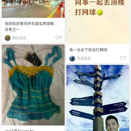
洛杉矶好莱坞停车最实用攻略，
没有之一
秀出风采_
9
第一次在下班后打网球
毛球茶茶
7
vtg分享*iconic by ___