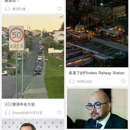
族袭击！
澳洲印象
夜幕下的Flinders Railway Station
YetiBuddy
🇦🇺澳洲夺命大坡
Grace的南半球日常