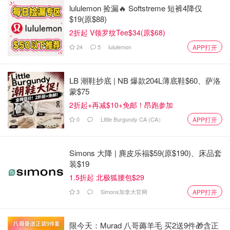
lululemon 捡漏🔥 Softstreme 短裤4降仅
$19(原$88)
2折起 V领罗纹Tee$34(原$68)
24
5
lululemon
APP打开
LB 潮鞋抄底 | NB 爆款204L薄底鞋$60、萨洛
蒙$75
2折起+再减$10+免邮！昂跑参加
0
Little Burgundy CA (CA）
APP打开
Simons 大降 | 麂皮乐福$59(原$190)、床品套
装$19
1.5折起 北极狐腰包$29
3
Simons加拿大官网
APP打开
限今天：Murad 八哥薅羊毛 买2送9件🎁含正