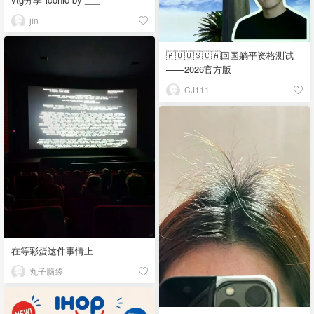
jin___
🇦🇺🇺🇸🇨🇦回国躺平资格测试
——2026官方版
CJ111
在等彩蛋这件事情上
丸子脑袋