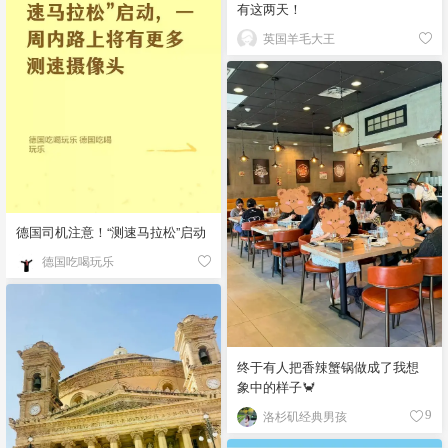
有这两天！
英国羊毛大王
德国司机注意！“测速马拉松”启动
德国吃喝玩乐
终于有人把香辣蟹锅做成了我想
象中的样子🦀
洛杉矶经典男孩
9