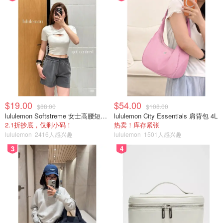
$19.00
$54.00
$88.00
$108.00
lululemon Softstreme 女士高腰短裤 10cm
lululemon City Essentials 肩背包 4L
2.1折抄底，仅剩小码！
热卖！库存紧张
lululemon
2416人感兴趣
lululemon
1501人感兴趣
3
4