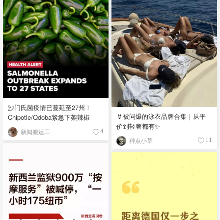
沙门氏菌疫情已蔓延至27州！
👙被问爆的泳衣品牌合集｜从平
Chipotle/Qdoba紧急下架辣椒
价到轻奢都有✨
新闻搬运工
4
种点小草
11