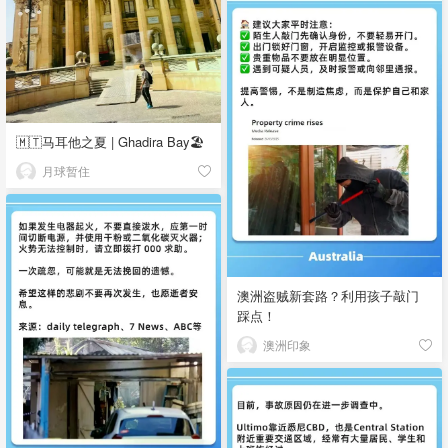
🇲🇹马耳他之夏 | Ghadira Bay🏖️
月球暂住
澳洲盗贼新套路？利用孩子敲门
踩点！
澳洲印象