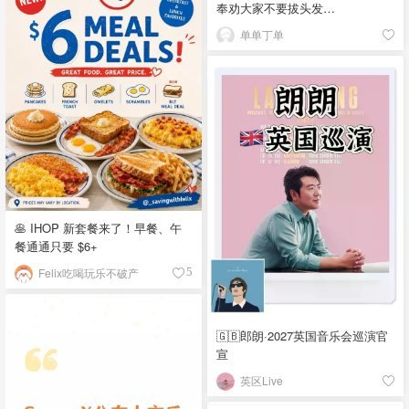
奉劝大家不要拔头发…
单单丁单
🥞 IHOP 新套餐来了！早餐、午
餐通通只要 $6+
Felix吃喝玩乐不破产
5
🇬🇧郎朗·2027英国音乐会巡演官
宣
英区Live