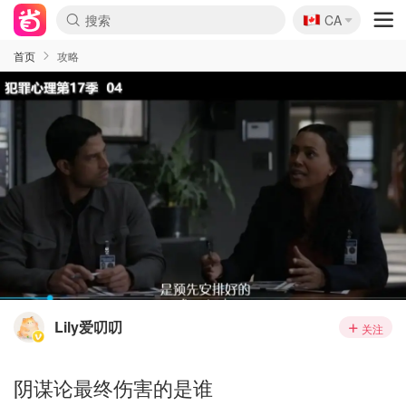
🇨🇦
CA
首页
攻略
Lily爱叨叨
关注
阴谋论最终伤害的是谁