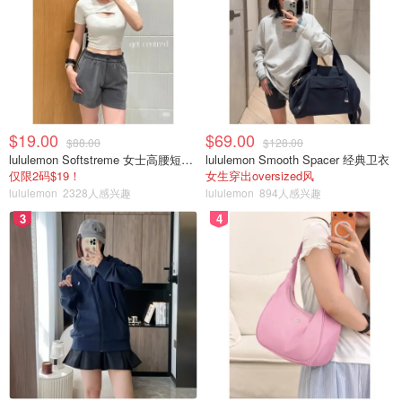
$19.00
$69.00
$88.00
$128.00
lululemon Softstreme 女士高腰短裤 10cm
lululemon Smooth Spacer 经典卫衣
仅限2码$19！
女生穿出oversized风
lululemon
2328人感兴趣
lululemon
894人感兴趣
3
4