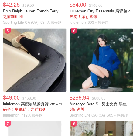
$42.28
$54.00
$89.50
$108.00
Polo Ralph Lauren French Terry 女童连帽卫衣 7-16码
lululemon City Essentials 肩背包 4L
之前$66.96
热卖！库存紧张
Sporting Life CA (CA)
894人感兴趣
lululemon
803人感兴趣
5
6
$49.00
$299.94
$168.00
$600.00
lululemon 高腰加绒紧身裤 28"≈71cm 5个口袋
Arc'teryx Beta SL 男士夹克 黑色
码全！史低价，之前$99
5折 蹲补
lululemon
712人感兴趣
Sporting Life CA (CA)
605人感兴趣
7
8