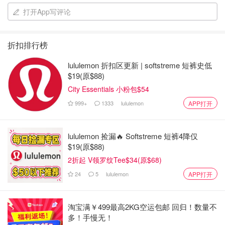
打开App写评论
或者说，这制造阴谋的人智商堪忧——人人都知道你就是个
阴谋，自己还装呢？
折扣排行榜
一旦司马昭之心尽人皆知，这就成了阳谋
lululemon 折扣区更新 | softstreme 短裤史低
所以，你花了时间心思揣摩的“阴谋”，就是自己心里在编
$19(原$88)
剧，它们符合了你心里的故事版本而已。
City Essentials 小粉包$54
放心吧，普通如你我还每天刷着小红书的我们，是不可能知
999+
1333
lululemon
APP打开
道那些阴谋的。
这就是我为什么说阴谋论就是垃圾。因为它们就如垃圾食品
lululemon 捡漏🔥 Softstreme 短裤4降仅
$19(原$88)
一样对身心健康没有好处。偶尔吃吃还行，沉浸其中的话，
2折起 V领罗纹Tee$34(原$68)
你其实已经被阴谋了！
24
5
lululemon
APP打开
好剧推荐
淘宝满￥499最高2KG空运包邮 回归！数量不
多！手慢无！