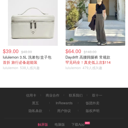
$39.00
$64.00
$48.00
$148.00
lululemon 3.5L 洗漱包/盒子包
Daydrift 高腰阔腿裤 常规款
首折 旅行必备超能装
罕见码全！真史低上次$114
lululemon
538人感兴趣
lululemon
479人感兴趣
信用卡
商业合作
联系我们
双十一
黑五
InRewards
饭团外卖
隐私条款
用户协议
版权声明
触屏版
电脑版
下载App