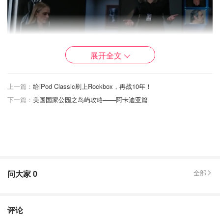
展开全文
上一篇：
给iPod Classic刷上Rockbox，再战10年！
为什么会这样想？难道我傻白甜到觉得这个世界没有阴谋，
下一篇：
美国国家公园之岛屿攻略——阿卡迪亚篇
一派祥和平静公正光明吗？
恰恰相反。
我知道这个世界的黑暗丑陋污秽不堪，我认为这个世界处处
都有阴谋
问大家
0
全部
但是，这些阴谋尤其是巨大的阴谋，绝对不会让“阴谋论”者
知道。
评论
如果一些传的沸沸扬扬的阴谋是真的话，那就不是阴谋了。