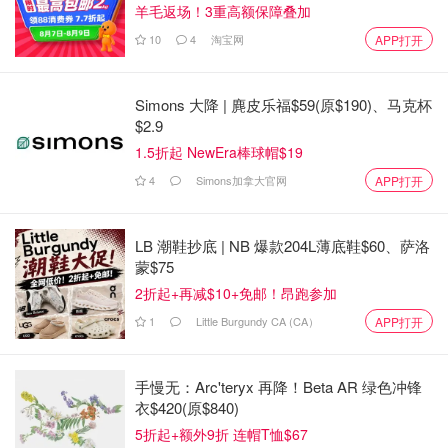
羊毛返场！3重高额保障叠加
10
4
淘宝网
APP打开
Simons 大降 | 麂皮乐福$59(原$190)、马克杯
$2.9
1.5折起 NewEra棒球帽$19
4
Simons加拿大官网
APP打开
LB 潮鞋抄底 | NB 爆款204L薄底鞋$60、萨洛
蒙$75
2折起+再减$10+免邮！昂跑参加
1
Little Burgundy CA (CA）
APP打开
手慢无：Arc'teryx 再降！Beta AR 绿色冲锋
衣$420(原$840)
5折起+额外9折 连帽T恤$67