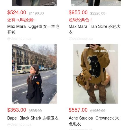
$524.00
$955.00
$1190.00
$2220.00
还有m,l码捡漏~
超级经典色！
Max Mara
Oggetti 女士羊毛
Max Mara
Tan Scire 驼色大
开衫
衣
@dealmoon.ca
@dealmoon.ca
小编推荐
小编推荐
$353.00
$557.00
$535.00
$1050.00
Bape
Black Shark 连帽卫衣
Acne Studios
Crewneck 米
色毛衣
@dealmoon.ca
@dealmoon.ca