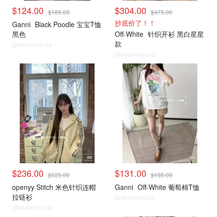
$124.00
$304.00
$185.00
$475.00
抄底价了！！
Ganni
Black Poodle 宝宝T恤
黑色
Off-White
针织开衫 黑白星星
款
@dealmoon.ca
@dealmoon.ca
小编推荐
小编推荐
$236.00
$131.00
$525.00
$185.00
openyy Stitch 米色针织连帽
Ganni
Off-White 葡萄棉T恤
拉链衫
@dealmoon.ca
@dealmoon.ca