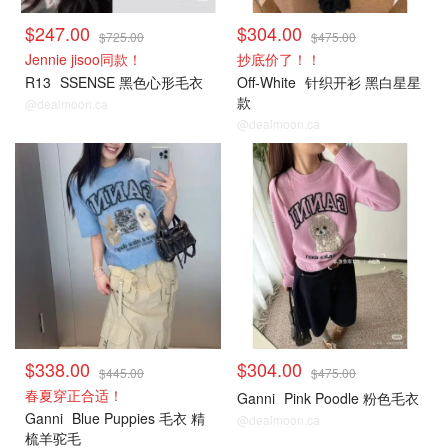
$247.00
$304.00
$725.00
$475.00
Jennie jisoo同款！
抄底价了！！
R13
SSENSE 黑色心形毛衣
Off-White
针织开衫 黑白星星
款
@dealmoon.ca
@dealmoon.ca
毛衣针织衫
毛衣针织衫
$338.00
$304.00
$445.00
$475.00
春夏穿正合适！
Ganni
Pink Poodle 粉色毛衣
Ganni
Blue Puppies 毛衣 精
@dealmoon.ca
梳羊驼毛