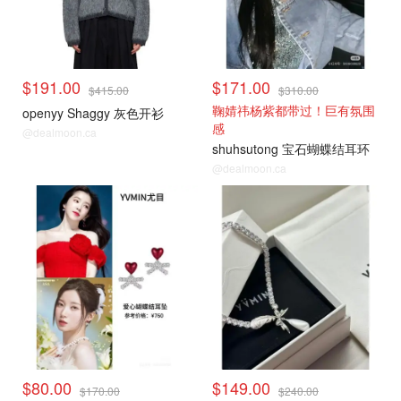
$191.00
$171.00
$415.00
$310.00
鞠婧祎杨紫都带过！巨有氛围
openyy Shaggy 灰色开衫
感
@dealmoon.ca
shuhsutong 宝石蝴蝶结耳环
@dealmoon.ca
时尚首饰
时尚首饰
$80.00
$149.00
$170.00
$240.00