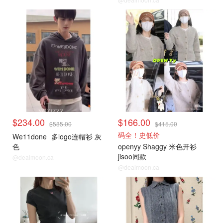
小编推荐
小编推荐
$234.00
$166.00
$585.00
$415.00
码全！史低价
We11done
多logo连帽衫 灰
色
openyy Shaggy 米色开衫
jisoo同款
@dealmoon.ca
@dealmoon.ca
小编推荐
小编推荐