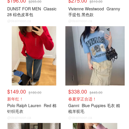
$196.00
$275.00
$265.00
$510.00
DUNST FOR MEN
Classic
Vivienne Westwood
Granny
28 棕色皮革包
手提包 黑色款
@dealmoon.ca
@dealmoon.ca
小编推荐
小编推荐
$149.00
$338.00
$180.00
$445.00
新年红！
春夏穿正合适！
Polo Ralph Lauren
Red 棉
Ganni
Blue Puppies 毛衣 精
针织毛衣
梳羊驼毛
@dealmoon.ca
@dealmoon.ca
小编推荐
小编推荐