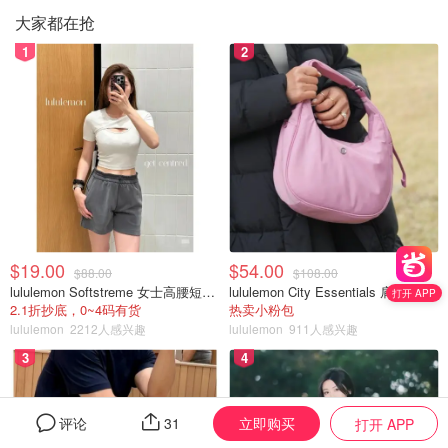
大家都在抢
1
2
$19.00
$54.00
$88.00
$108.00
lululemon Softstreme 女士高腰短裤 10cm
lululemon City Essentials 肩背包 4L
打开 APP
2.1折抄底，0~4码有货
热卖小粉包
lululemon
2212人感兴趣
lululemon
911人感兴趣
3
4
立即购买
评论
31
打开 APP