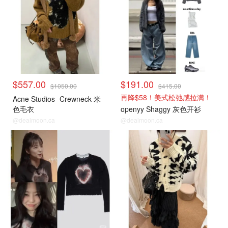
$557.00
$191.00
$1050.00
$415.00
再降$58！美式松弛感拉满！
Acne Studios
Crewneck 米
色毛衣
openyy Shaggy 灰色开衫
@dealmoon.ca
@dealmoon.ca
毛衣针织衫
毛衣针织衫