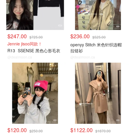
$247.00
$236.00
$725.00
$525.00
Jennie jisoo同款！
openyy Stitch 米色针织连帽
R13
SSENSE 黑色心形毛衣
拉链衫
@dealmoon.ca
@dealmoon.ca
小编推荐
小编推荐
$120.00
$1122.00
$250.00
$1870.00