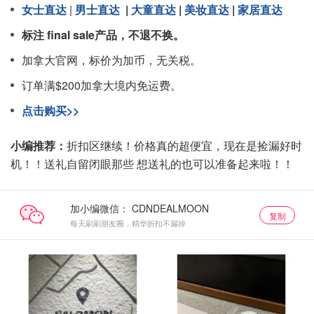
女士直达
|
男士直达
|
大童直达
|
美妆直达
|
家居直达
标注 final sale产品，不退不换。
加拿大官网，标价为加币，无关税。
订单满$200加拿大境内免运费。
点击购买>>
小编推荐：
折扣区继续！价格真的超便宜，现在是捡漏好时
机！！送礼自留闭眼那些 想送礼的也可以准备起来啦！！
加小编微信：
复制
每天刷刷朋友圈，精华折扣不漏掉
小编推荐
小编推荐