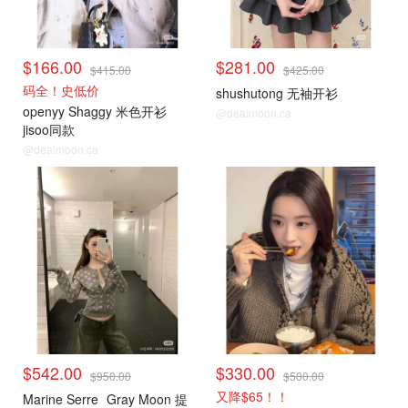
$166.00
$281.00
$415.00
$425.00
码全！史低价
shushutong 无袖开衫
openyy Shaggy 米色开衫
@dealmoon.ca
jisoo同款
@dealmoon.ca
毛衣针织衫
毛衣针织衫
$542.00
$330.00
$950.00
$500.00
又降$65！！
Marine Serre
Gray Moon 提