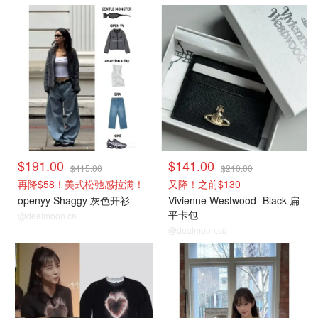
小编推荐
小编推荐
$191.00
$141.00
$415.00
$210.00
再降$58！美式松弛感拉满！
又降！之前$130
openyy Shaggy 灰色开衫
Vivienne Westwood
Black 扁
平卡包
@dealmoon.ca
@dealmoon.ca
小编推荐
小编推荐