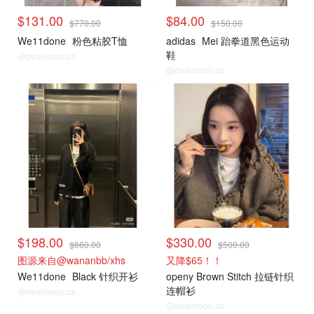
$131.00
$84.00
$770.00
$150.00
We11done
粉色粘胶T恤
adidas
Mei 跆拳道黑色运动
鞋
@dealmoon.ca
@dealmoon.ca
小编推荐
小编推荐
$198.00
$330.00
$660.00
$500.00
图源来自@wananbb/xhs
又降$65！！
We11done
Black 针织开衫
openy Brown Stitch 拉链针织
连帽衫
@dealmoon.ca
@dealmoon.ca