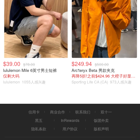
$39.00
$249.94
$78.00
$500.00
lululemon Mile 6英寸男士短裤
Arc'teryx Beta 男款夹克
仅剩大码
再降5折!之前$424.96 大橙子好显白 蹲补
lululemon
1055人感兴趣
Sporting Life CA (CA)
973人感兴趣
信用卡
商业合作
联系我们
双十一
黑五
InRewards
饭团外卖
隐私条款
用户协议
版权声明