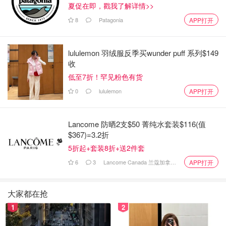
夏促在即，戳我了解详情>>
8
Patagonia
APP打开
lululemon 羽绒服反季买wunder puff 系列$149
收
低至7折！罕见粉色有货
0
lululemon
APP打开
Lancome 防晒2支$50 菁纯水套装$116(值
$367)=3.2折
5折起+套装8折+送2件套
6
3
Lancome Canada 兰蔻加拿大官网
APP打开
大家都在抢
1
2