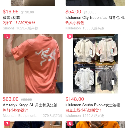
$19.99
$54.00
$130.00
$108.00
被套+枕套
lululemon City Essentials 肩背包 4L
2折了！! 230支天丝
热卖小粉包
Simons
1623人感兴趣
lululemon
1330人感兴趣
5
6
$63.00
$148.00
$90.00
Arc'teryx Kragg SL 男士棉质短袖T恤
lululemon Scuba Evolve女士连帽卫衣 全拉链
胸前小logo设计
白金上线小码就断货！
Mountain Equipment Company
1279人感兴趣
lululemon
1260人感兴趣
7
8