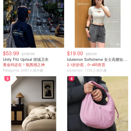
$53.99
$19.00
$109.00
$88.00
Unity Fitz Uprisal 抓绒卫衣
lululemon Softstreme 女士高腰短裤 10cm
黄金码还在！氛围感之神
2.1折抄底，0~4码有货
Patagonia
2097人感兴趣
lululemon
1730人感兴趣
3
4