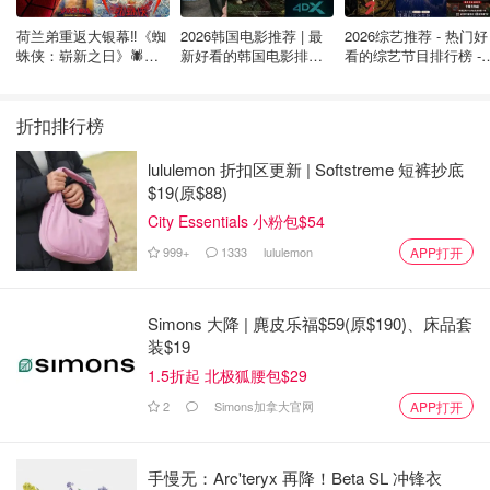
荷兰弟重返大银幕‼️《蜘
2026韩国电影推荐 | 最
2026综艺推荐 - 热门好
蛛侠：崭新之日》🕷️北
新好看的韩国电影排行
看的综艺节目排行榜 - 
美热映中❣️阵容豪华✨🤩
榜，必看盘点！8月最
月最新:《​​披荆斩棘
新！(持续更新）
2026》回归啦
折扣排行榜
lululemon 折扣区更新 | Softstreme 短裤抄底
$19(原$88)
City Essentials 小粉包$54
999+
1333
lululemon
APP打开
Simons 大降 | 麂皮乐福$59(原$190)、床品套
装$19
1.5折起 北极狐腰包$29
2
Simons加拿大官网
APP打开
手慢无：Arc'teryx 再降！Beta SL 冲锋衣