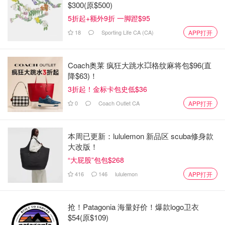
$300(原$500)
5折起+额外9折 一脚蹬$95
18
Sporting Life CA (CA)
APP打开
Coach奥莱 疯狂大跳水💥格纹麻将包$96(直
降$63)！
3折起！金标卡包史低$36
0
Coach Outlet CA
APP打开
本周已更新：lululemon 新品区 scuba修身款
大改版！
“大屁股”包包$268
416
146
lululemon
APP打开
抢！Patagonia 海量好价！爆款logo卫衣
$54(原$109)