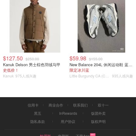
$127.50
$59.98
$250.00
$155.00
Kanuk Delson 男士棕色羽绒马甲
New Balance 204L 休闲运动鞋 蓝银色
史低价！
限定冰川蓝
Kanuk
975人感兴趣
Little Burgundy CA (CA）
935人感兴趣
利用身体带动转弯
4️⃣速度掌控：
控制速度是滑雪的重要技能。学会放松身体，
降低重心，以减缓速度。如果需要更强烈的刹车，适度向雪
信用卡
商业合作
联系我们
双十一
板的前端倾斜。上面提到控制速度除了刹车外，其实还可以
黑五
InRewards
饭团外卖
通过转弯来缓解，毕竟S型的路线总会比一条直线来的要
隐私条款
用户协议
版权声明
慢。
触屏版
电脑版
下载App