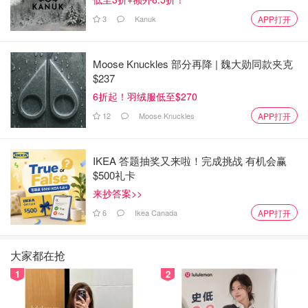
3
Kanuk
APP打开
Moose Knuckles 部分再降 | 魏大勋同款夹克
$237
6折起！羽绒服低至$270
12
Moose Knuckles
APP打开
双板的快乐
IKEA 答题抽奖又来啦！完成挑战 有机会赢
$500礼卡
下面⬇️是我购买滑雪装备的介绍，希望对大家有所帮助。🫰
来抄答案>>
6
Ikea Canada
APP打开
雪季开板之“装备选择技巧”🎿
大家都在抢
Winnie是维妮吖
1621
2
1
2
学习技巧