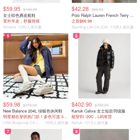
$59.95
$42.28
$190.00
$89.50
女士棕色麂皮船鞋
Polo Ralph Lauren French Terry 女童连帽卫衣 7-16码
里外羊皮，舒服得很
之前$66.96
Simons
1290人感兴趣
Sporting Life CA (CA)
1108人感兴趣
5
6
$59.98
$402.90
图片来源vskipro
$155.00
$790.00
New Balance 204L 绿银色休闲鞋
Kanuk Calixa 女士短款羽绒服
明星都在穿的热门款！多色可选 3.8折
能穿到 -20C，L码有货
3️⃣转弯技巧：
要转弯，通过微小的体重转移来引导雪板。将
Little Burgundy CA (CA）
1093人感兴趣
Kanuk
1010人感兴趣
体重向左倾斜，雪板就会向左转弯；反之亦然。练习在平缓
7
8
的坡上进行简单的转弯。