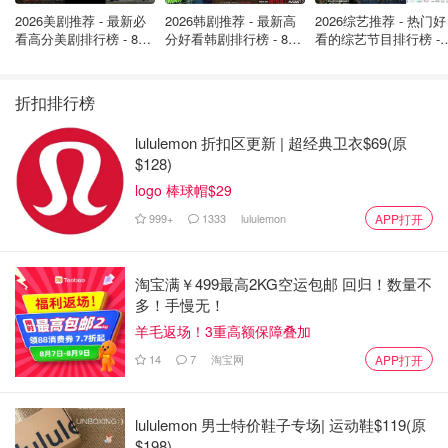
2026美剧推荐 - 最新必
2026韩剧推荐 - 最新高
2026综艺推荐 - 热门好
看高分美剧排行榜 - 8月
分好看韩剧排行榜 - 8月
看的综艺节目排行榜 - 
最新: 《​​足球教练 》第
最新：丁海寅《我的荒
月最新:《​​伦敦合伙人
四季回归！
糖恋爱 》上线❣️
回归啦
折扣排行榜
lululemon 折扣区更新 | 超经典卫衣$69(原
$128)
logo 棒球帽$29
999+
1333
lululemon
APP打开
淘宝满￥499最高2KG空运包邮 回归！数量不
多！手慢无！
羊毛返场！3重高额保障叠加
14
7
淘宝网
APP打开
lululemon 男士特价鞋子专场| 运动鞋$119(原
$198)