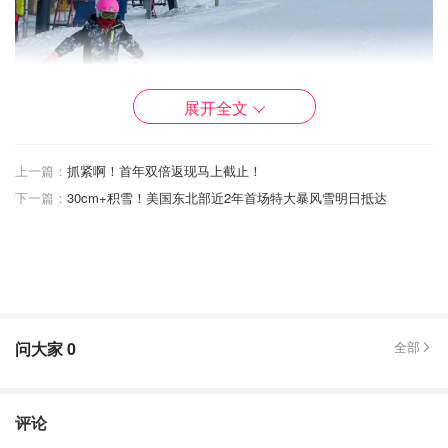
展开全文
Mt.Brighton Ski
话不多说，本篇文章干货满满，让我们一起揭开滑雪的神秘
上一篇：
抓紧啊！首年双倍返现马上截止！
面纱，让你在雪地里尽情飞舞！大家可以先
点赞➕关注
，多
下一篇：
30cm+积雪！美国东北部近2年首场特大暴风雪明日抵达
多支持哟！！
🌟选择雪板🌟
首先，让我们来了解一下如何选择一副适合自己的雪板。雪
板的长度、宽度和形状都影响着你在雪地上的表现。对于初
问大家
0
全部
学者来说，有单板和双板两种选择，它们有着一些不同之
处。
🌟单板 vs. 双板🌟
评论