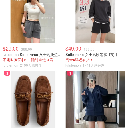
由于我本人选择的双板，所以先给大家来总结下双板学习时
候需要知道的小技巧。⛷️
1️⃣站姿与平衡：
双板滑雪的关键是保持平衡。站在雪板上
时，弯曲膝盖，身体略微前倾，双脚自然分开。确保体重均
匀分布在两只脚上。
$29.00
$49.00
$88.00
$88.00
lululemon Softstreme 女士高腰短裤 10cm
Softstreme 女士高腰短裤 4英寸
2️⃣掌握刹车：
学会使用雪板边缘轻轻挖雪，掌握基本的刹车
不定时变回$19！随时点进来看
黄金4码还有货！
技巧。脚呈现pizza一样的形状，上窄下宽，这有助于在下
lululemon
2190人感兴趣
lululemon
1741人感兴趣
坡时保持速度适中。个人认为能够刹住雪板是所有学习中最
3
4
重要的部分，新手一定一定要注意你的速度，不要求稳不要
追求快，要不然会很危险。