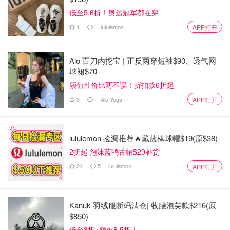
低至5.6折！奥运冠军都在穿
个人非常喜欢双板
1
lululemon
APP打开
Tips：
双板雪板在选择的时候，需要根据个人身高而定。长
度应该适中，一般来说，站在雪板上时，雪板的顶端应该与
Alo 百刀内挖宝 | 正反两穿短袖$90、透气网
你的下巴齐平。
球裙$70
颜值性价比两不误！折扣款6折起
需不需要自己买雪板
⁉️
3
Alo Yoga
APP打开
个人建议可以先租。不管单板还是双板先都自己体验下，如
果确定自己爱滑雪，以后会经常玩的话，就可以考虑自己买
lululemon 捡漏推荐🔥藏蓝棒球帽$19(原$38)
一块属于自己的雪板。🤔
2折起 泡沫蓝鸭舌帽$29补货
如果觉得雪板太贵的话，可以考虑Facebook买二手雪板或
24
5
lululemon
APP打开
者在EVO.com购买新的板子，这网站的雪板价格都比较实
惠。而且一年内有问题都可以退。
Kanuk 羽绒服断码清仓| 收腰泡芙款$216(原
$850)
低至3折+额外8.5折！