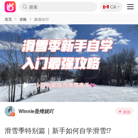
🇨🇦
CA
首页
攻略
旅游出行
Winnie是维妮吖
关注
滑雪季特别篇｜新手如何自学滑雪⁉️