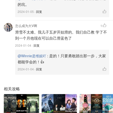
的坑。
🎿双板：
双板设计更稳定，适合初学者。容易掌握平衡，学
2024-01-05
· 回复
习曲线相对较缓。更适合在平坦和初级雪道上滑行。不过板
子无论拍照还是什么都没有单板炫酷，后期花样不是很多。
怎么成为大V啊
1
滑雪不太难。我儿子五岁开始滑的。我们自己教 学了不
🌟
适合人群
🌟：
适合所有想要快速掌握滑雪的人群。
到一个月他现在可以自己滑蓝色了
2024-01-04
· 回复
:
是的！只要勇敢踏出那一步，大家
@Winnie是维妮吖
都能学会的！👍
2024-01-04
· 回复
相关攻略