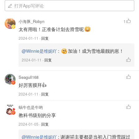
🏂单板：
单板是一块整体，没有分隔。适合注重速度和灵活
打开App写评论
性的滑雪者。学习曲线较陡，需要一些时间适应。属于入门
小海豚_Robyn
困难，后期花样玩法比较多。
1
太有用啦！正准备计划去滑雪呢
🌟适合人群🌟：年轻不怕摔，爱耍酷，喜欢玩花样的人群
2024-01-11
· 回复
:
加油！成为雪地最靓的崽！
@Winnie是维妮吖
2024-01-11
· 回复
Seagull168
好厉害膜拜👍
2024-01-11
· 回复
蜗牛也是牛哟
教科书级别的分享
2024-01-05
· 回复
:
谢谢🤣主要都是当初入门滑雪踩过
@Winnie是维妮吖
图片来源:视觉中国