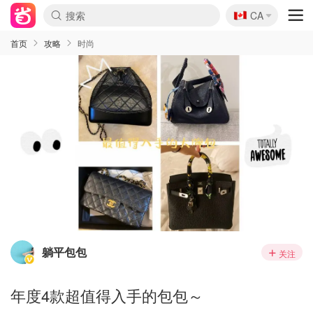
🇨🇦
CA
首页
攻略
时尚
躺平包包
关注
年度4款超值得入手的包包～