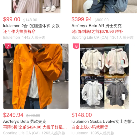
$99.00
$399.94
$148.00
$800.00
lululemon 2合1宽腿连体裤 女款
Arc'teryx Beta AR 男士夹克
OOTD
还可作为抹胸裤穿
5折降到底!之前$679.96 蹲补
lululemon
1442人感兴趣
Sporting Life CA (CA)
1301人感兴趣
上衣：
卫衣
J.Crew
7
8
内搭：无牌白衬衫
裙子：
H&M
鞋子：
Manolo Blahnik 莫罗·伯拉尼克
3⃣️
$249.94
$148.00
$500.00
Arc'teryx Beta 男款夹克
lululemon Scuba Evolve女士连帽卫衣 全拉链
再降5折!之前$424.96 大橙子好显白 蹲补
白金上线小码就断货！
Sporting Life CA (CA)
1263人感兴趣
lululemon
1095人感兴趣