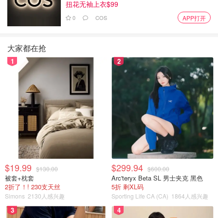
扭花无袖上衣$99
0
COS
APP打开
大家都在抢
1
2
说完爱马仕最经典的包包，轮到香奈儿最经典的包包了！黑
金牛，复古精致又fancy！已经入手的宝宝千万不要像我那
么傻啦吧唧就贱卖掉了，还没有入手的宝宝呢，以现在的价
格可以尝试它家的迷你经典款，外型大差不差，价格便宜个
几千刀！
$19.99
$299.94
$130.00
$600.00
被套+枕套
Arc'teryx Beta SL 男士夹克 黑色
2折了！! 230支天丝
5折 剩XL码
香奈儿经典cf黑金牛果然有点东西～
Simons
2130人感兴趣
Sporting Life CA (CA)
1864人感兴趣
3
4