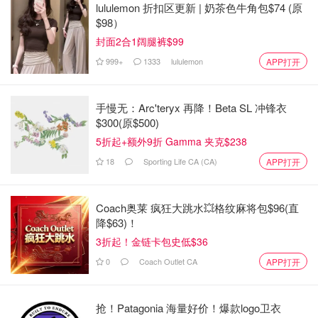
lululemon 折扣区更新 | 奶茶色牛角包$74 (原
$98）
封面2合1阔腿裤$99
999+
1333
lululemon
APP打开
手慢无：Arc'teryx 再降！Beta SL 冲锋衣
$300(原$500)
5折起+额外9折 Gamma 夹克$238
18
Sporting Life CA (CA)
APP打开
Coach奥莱 疯狂大跳水💥格纹麻将包$96(直
降$63)！
3折起！金链卡包史低$36
0
Coach Outlet CA
APP打开
OOTD
抢！Patagonia 海量好价！爆款logo卫衣
外套：购于中国