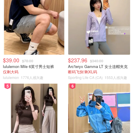
躺平包包
3638
6
$39.00
$237.96
$78.00
$340.00
lululemon Mile 6英寸男士短裤
Arc'teryx Gamma LT 女士连帽夹克
仅剩大码
断码飞快!剩XL码
lululemon
1776人感兴趣
Sporting Life CA (CA)
1553人感兴趣
5
6