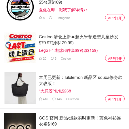
$54(原$109)
内搭：
羊绒小开衫
Vince
夏促在即，戳我了解详情>>
8
Patagonia
APP打开
裤子：
高腰微喇叭牛仔裤
Mother
鞋子：
小白鞋
Sam Edelman 山姆爱德曼
Costco 清仓上新🔥超火米菲造型儿童沙发
$79.97(原$129.99)
Lego F1造型36件套$99(原$159)
2⃣️
20
3
Costco
APP打开
本周已更新：lululemon 新品区 scuba修身款
大改版！
“大屁股”包包$268
416
146
lululemon
APP打开
COS 官网 新品/爆款实时更新！蓝色衬衫连
衣裙$169