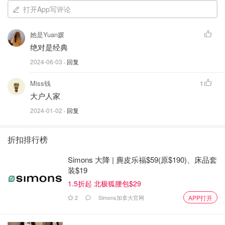
银，25的经典实用尺寸！利用率超高！平时最热衷就是给它
打开App写评论
搭配各种不同的配饰！
她是Yuan媛
绝对是经典
秋日/日常出门包包里🈶️什么？！
2024-06-03
· 回复
Miss钱
1
躺平包包
1184
大户人家
2024-01-02
· 回复
折扣排行榜
Simons 大降 | 麂皮乐福$59(原$190)、床品套
装$19
1.5折起 北极狐腰包$29
2
Simons加拿大官网
APP打开