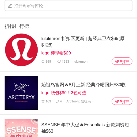
维精华是介于水与油之间。
打开App写评论
折扣排行榜
lululemon 折扣区更新 | 超经典卫衣$69(原
$128)
logo 棒球帽$29
999+
1333
lululemon
APP打开
始祖鸟官网🔥8月上新 经典冷帽回归$80收
logo 腰包$60！3色可选
吸收速度也是补水精华>胶原蛋白精华>多维精华（个人认
为）
109
4
Arc'teryx 始祖鸟
APP打开
总体都还算好吸收，只需要搭配一定的按摩操作即可。
SSENSE 年中大促🔥Essentials 新款刺绣短
袖$63