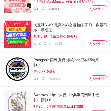
2.5折起 MaxMara大衣$916 (原$2130)
8
SSENSE
APP打开
淘宝满￥499最高2KG空运包邮 回归！数量不
多！手慢无！
羊毛返场！3重高额保障叠加
18
14
淘宝网
APP打开
这三款精华液都有比较强烈的香味。三款当中，多维精华相
Patagonia官网 夏促 爆款logo卫衣$54(原
对香味小一些。其他两款香味较浓，还算是好闻的香味，但
$109)
对香味敏感的小伙伴可能要绕行。
折扣区4.9折起
8
Patagonia
APP打开
Swarovski 年中大促 | 经典爆闪网球手链
$83(原$119)
6折起！女明星都爱单钻耳钉$55