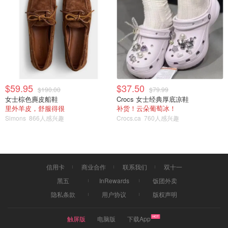
$59.95
$37.50
$190.00
$79.99
女士棕色麂皮船鞋
Crocs 女士经典厚底凉鞋
里外羊皮，舒服得很
补货！云朵葡萄冰！
Simons
866人感兴趣
Crocs.ca
760人感兴趣
信用卡
商业合作
联系我们
双十一
黑五
InRewards
饭团外卖
隐私条款
用户协议
版权声明
触屏版
电脑版
下载App