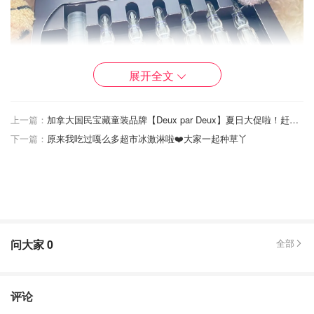
展开全文
上一篇：
加拿大国民宝藏童装品牌【Deux par Deux】夏日大促啦！赶紧给娃置新衣吧！
下一篇：
原来我吃过嘎么多超市冰激淋啦❤️大家一起种草丫
问大家
0
全部
三款精华液的质地清爽程度：
补水精华>胶原蛋白精华>多维精华
评论
补水精华比较水润，胶原蛋白精华是介于水与啫喱之间，多