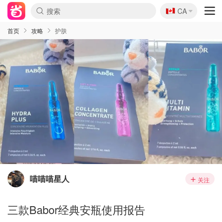
🇨🇦
CA
首页
攻略
护肤
喵喵喵星人
关注
三款Babor经典安瓶使用报告