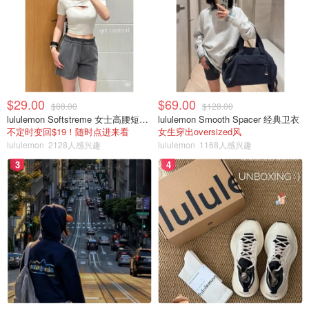
$29.00
$69.00
$88.00
$128.00
lululemon Softstreme 女士高腰短裤 10cm
lululemon Smooth Spacer 经典卫衣
不定时变回$19！随时点进来看
女生穿出oversized风
lululemon
2128人感兴趣
lululemon
1168人感兴趣
3
4
以上三款都是老版包装，新款包装虽然没有老版好看（个人