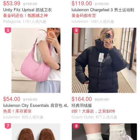
$53.99
$119.00
觉得）但效果上基本在保有原有水平的基础上得到了部分提
$109.00
$198.00
Unity Fitz Uprisal 抓绒卫衣
lululemon Chargefeel 3 男士运动鞋
升。
黄金码还在！氛围感之神
黄金码都有货
Patagonia
1151人感兴趣
lululemon
1081人感兴趣
5
6
BABOR安瓶报告
$54.00
$164.00
$108.00
$820.00
lululemon City Essentials 肩背包 4L
经典羽绒服
热卖！库存紧张
2折！大爆款，之前$205
lululemon
926人感兴趣
Coach Outlet
877人感兴趣
7
8