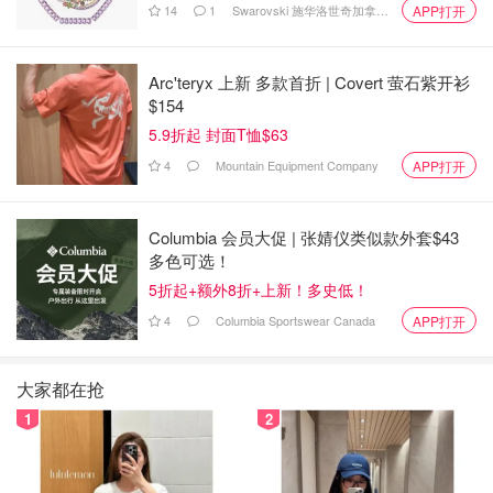
14
1
Swarovski 施华洛世奇加拿大官网
APP打开
Arc'teryx 上新 多款首折 | Covert 萤石紫开衫
$154
5.9折起 封面T恤$63
4
Mountain Equipment Company
APP打开
这三款搭配在一起，很适合熟龄肌肤。补水精华作为日常补
Columbia 会员大促 | 张婧仪类似款外套$43
水滋润，胶原蛋白负责帮助恢复肌肤弹性，多维精华负责均
多色可选！
衡肤色，增强肌肤屏障。基本这三款涵盖了大多数熟龄肌肤
5折起+额外8折+上新！多史低！
的日常护肤需求。
4
Columbia Sportswear Canada
APP打开
大家都在抢
1
2