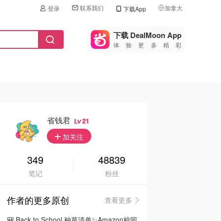
联系我们
加拿大
登录
下载App
🇺🇸
美国
下载 DealMoon App
体验更多精彩
🇨🇳
中国
🇨🇦
加拿大
🇬🇧
英国
🇩🇪
德国
省钱君
21
🇫🇷
加关注
法国
🇮🇹
349
48839
意大利
笔记
粉丝
🇦🇺
澳洲
作者的更多原创
查看更多
🇳🇿
新西兰
🎒 Back to School 种草清单✨Amazon校园