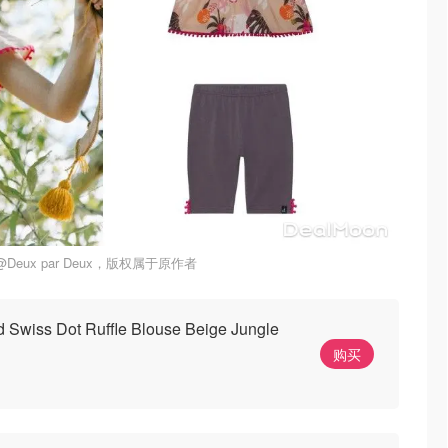
eux par Deux，版权属于原作者
 Swiss Dot Ruffle Blouse Beige Jungle
购买