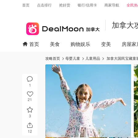
首页
点击排行
抢好货
银行/信用卡
商家导航
全民热
加拿大
首页
美食
购物娱乐
变美
房屋家
攻略首页
母婴儿童
儿童用品
加拿大国民宝藏童装品
1
21
3
12