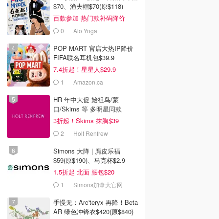
$70、渔夫帽$70(原$118)
百款参加 热门款补码降价
0
Alo Yoga
POP MART 官店大热IP降价
FIFA联名耳机包$39.9
7.4折起！星星人$29.9
1
Amazon.ca
HR 年中大促 始祖鸟/蒙
口/Skims 等 多明星同款
3折起！Skims 抹胸$39
2
Holt Renfrew
Simons 大降 | 麂皮乐福
$59(原$190)、马克杯$2.9
1.5折起 北面 腰包$20
1
Simons加拿大官网
手慢无：Arc'teryx 再降！Beta
AR 绿色冲锋衣$420(原$840)