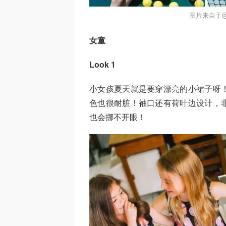
图片来自于@D
女童
Look 1
小女孩夏天就是要穿漂亮的小裙子呀
色也很耐脏！袖口还有荷叶边设计，
也会挪不开眼！