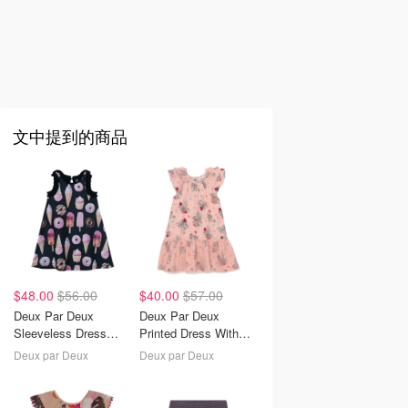
文中提到的商品
$48.00
$56.00
$40.00
$57.00
Deux Par Deux
Deux Par Deux
Sleeveless Dress
Printed Dress With
With Frill & Print
Ruffle Sleeves
Deux par Deux
Deux par Deux
Black Iced Sweets
Vintage Pink
Botanical Flowers