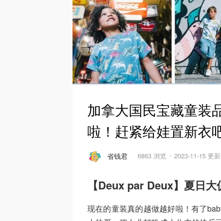
加拿大国民宝藏童装品牌【
啦！赶紧给娃置新衣
省钱君
6863 浏览
2023-11-15 更新
【Deux par Deux】夏
现在的童装真的越做越好啦！有了ba