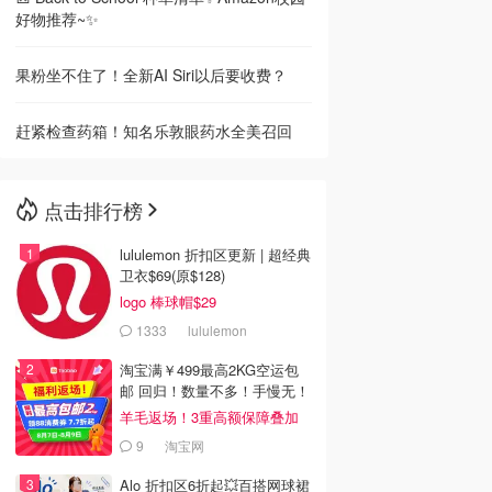
好物推荐~✨
果粉坐不住了！全新AI Siri以后要收费？
赶紧检查药箱！知名乐敦眼药水全美召回
点击排行榜
lululemon 折扣区更新 | 超经典
卫衣$69(原$128)
logo 棒球帽$29
1333
lululemon
淘宝满￥499最高2KG空运包
邮 回归！数量不多！手慢无！
羊毛返场！3重高额保障叠加
9
淘宝网
Alo 折扣区6折起💥百搭网球裙