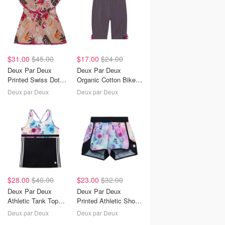
$31.00
$45.00
$17.00
$24.00
Deux Par Deux
Deux Par Deux
Printed Swiss Dot
Organic Cotton Biker
Ruffle Blouse Beige
Short Mocha
Deux par Deux
Deux par Deux
Jungle
$28.00
$40.00
$23.00
$32.00
Deux Par Deux
Deux Par Deux
Athletic Tank Top
Printed Athletic Short
Multicolor With
Multicolor Flowers
Deux par Deux
Deux par Deux
Printed Flowers &