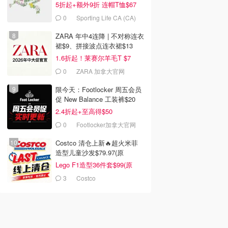
5折起+额外9折 连帽T恤$67
0
Sporting Life CA (CA)
ZARA 年中4连降 | 不对称连衣
裙$9、拼接波点连衣裙$13
1.6折起！莱赛尔羊毛T $7
0
ZARA 加拿大官网
限今天：Footlocker 周五会员
促 New Balance 工装裤$20
2.4折起+至高得$50
0
Footlocker加拿大官网
Costco 清仓上新🔥超火米菲
造型儿童沙发$79.97(原
$129.99)
Lego F1造型36件套$99(原
$159)
3
Costco