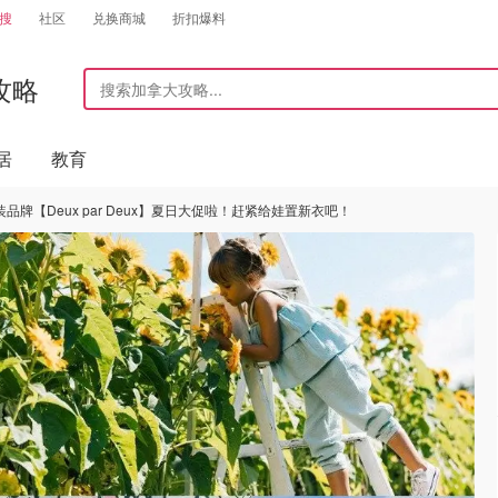
搜
社区
兑换商城
折扣爆料
攻略
居
教育
牌【Deux par Deux】夏日大促啦！赶紧给娃置新衣吧！