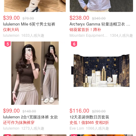
$39.00
$238.00
$78.00
$340.00
lululemon Mile 6英寸男士短裤
Arc'teryx Gamma 轻量连帽卫衣 女款
仅剩大码
锦葵紫首折！蹲补
lululemon
1633人感兴趣
Mountain Equipment Company
1304人感兴趣
｜ADICOLOR CLASSICS SHORT TREFOIL TEE 黑色短
袖
5
6
$99.00
$116.00
$148.00
$290.00
lululemon 2合1宽腿连体裤 女款
12天圣诞倒数日历套装
还可作为抹胸裤穿
史低！值$565 变相2折
lululemon
1273人感兴趣
Eve Lom
1066人感兴趣