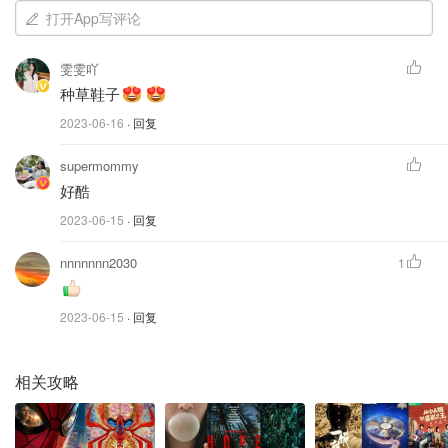
打开App写评论
雯雯吖
种草鞋子
2023-06-16
· 回复
supermommy
好酷
2023-06-15
· 回复
nnnnnnn2030
1
黑白棕都是我超喜欢的基础色，随便搭都好看～轻松营造复
古少女氛围感✨
2023-06-15
· 回复
｜SUPERSTAR 波浪底运动鞋
相关攻略