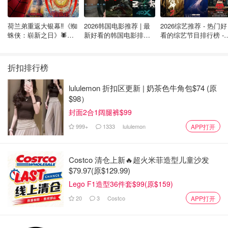
荷兰弟重返大银幕‼️《蜘
2026韩国电影推荐 | 最
2026综艺推荐 - 热门好
蛛侠：崭新之日》🕷️北
新好看的韩国电影排行
看的综艺节目排行榜 - 
美热映中❣️阵容豪华✨🤩
榜，必看盘点！8月最
月最新:《​​披荆斩棘
新！(持续更新）
2026》回归啦
折扣排行榜
lululemon 折扣区更新 | 奶茶色牛角包$74 (原
$98）
封面2合1阔腿裤$99
999+
1333
lululemon
APP打开
Costco 清仓上新🔥超火米菲造型儿童沙发
$79.97(原$129.99)
Lego F1造型36件套$99(原$159)
20
3
Costco
APP打开