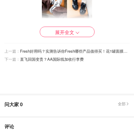
这次收到Adidas Festival 的体验机会真的超激动！果断自己
展开全文
添了些钱大买一波😎每一件都超级爱！先来一张全家福～
上一篇：
Fresh好用吗？实测告诉你Fresh哪些产品值得买！花1罐面膜的钱就能拥有6罐明星面膜~
下一篇：
直飞回国变贵？AA国际线加收行李费
问大家
0
全部
评论