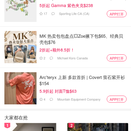
5折起 Gamma 紫色夹克$238
17
Sporting Life CA (CA)
APP打开
MK 热卖包包盘点💥Zoe腋下包$65、经典贝
壳包$76
2折起+额外8.5折！
2
Michael Kors Canada
APP打开
Arc'teryx 上新 多款首折 | Covert 萤石紫开衫
$154
5.9折起 封面T恤$63
4
Mountain Equipment Company
APP打开
大家都在抢
1
2