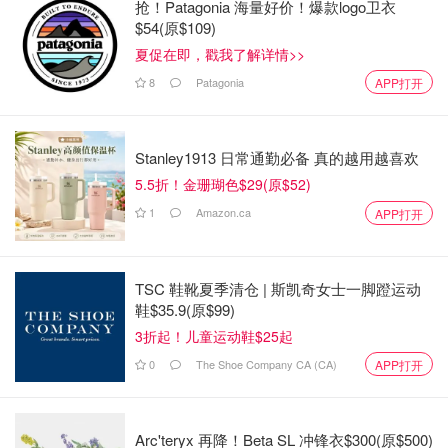
抢！Patagonia 海量好价！爆款logo卫衣
$54(原$109)
夏促在即，戳我了解详情>>
adidas
8
Patagonia
APP打开
adidas SUPERSTAR SHOES
购买
Stanley1913 日常通勤必备 真的越用越喜欢
5.5折！金珊瑚色$29(原$52)
superstar我以前买过两双，可以说是Adidas非常经典百搭
1
Amazon.ca
APP打开
的款式了～这次选了一双比较特别的款，波浪边非常吸睛！
舒适度和正常版的superstar差不多，但这款的鞋底偏厚，有
一点增高，鞋子量感大很酷🕶️～
TSC 鞋靴夏季清仓 | 斯凯奇女士一脚蹬运动
鞋$35.9(原$99)
3折起！儿童运动鞋$25起
0
The Shoe Company CA (CA)
APP打开
Arc'teryx 再降！Beta SL 冲锋衣$300(原$500)