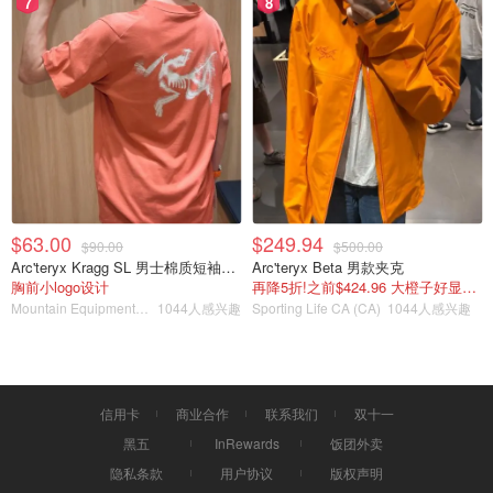
7
8
$63.00
$249.94
$90.00
$500.00
Arc'teryx Kragg SL 男士棉质短袖T恤
Arc'teryx Beta 男款夹克
胸前小logo设计
再降5折!之前$424.96 大橙子好显白 蹲补
Mountain Equipment Company
1044人感兴趣
Sporting Life CA (CA)
1044人感兴趣
非常经典简单的廓形T恤，版型很适合女生！完全不显肉肉
～
信用卡
商业合作
联系我们
双十一
黑五
InRewards
饭团外卖
隐私条款
用户协议
版权声明