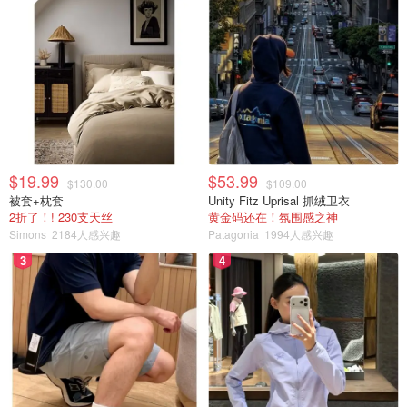
$19.99
$53.99
$130.00
$109.00
被套+枕套
Unity Fitz Uprisal 抓绒卫衣
2折了！! 230支天丝
黄金码还在！氛围感之神
Simons
2184人感兴趣
Patagonia
1994人感兴趣
3
4