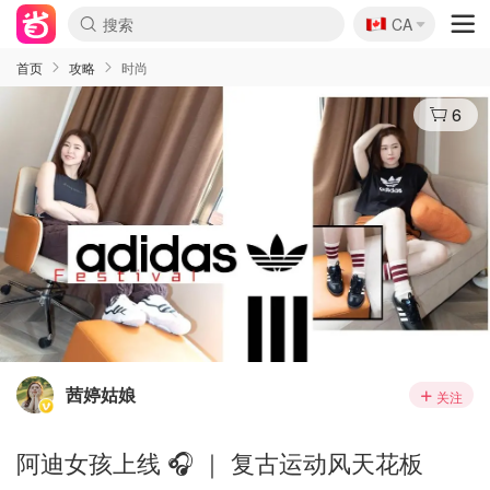
🇨🇦
CA
首页
攻略
时尚
6
茜婷姑娘
关注
阿迪女孩上线 🎧 ｜ 复古运动风天花板