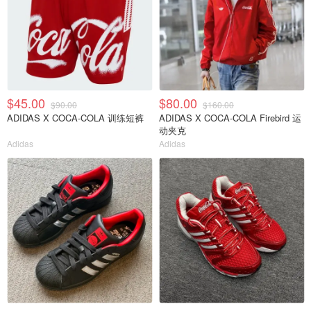
$45.00
$80.00
$90.00
$160.00
ADIDAS X COCA-COLA 训练短裤
ADIDAS X COCA-COLA Firebird 运
动夹克
Adidas
Adidas