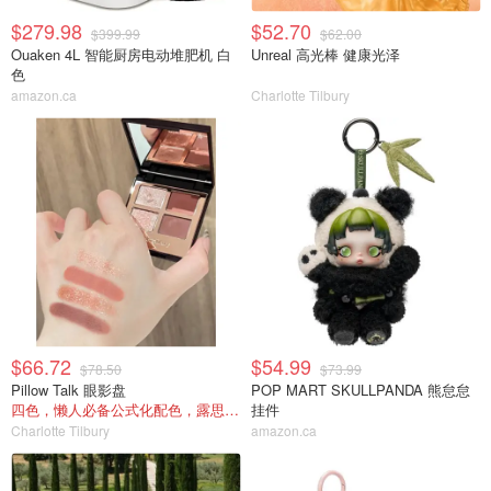
$279.98
$52.70
$399.99
$62.00
Ouaken 4L 智能厨房电动堆肥机 白
Unreal 高光棒 健康光泽
色
amazon.ca
Charlotte Tilbury
$66.72
$54.99
$78.50
$73.99
Pillow Talk 眼影盘
POP MART SKULLPANDA 熊怠怠
四色，懒人必备公式化配色，露思超爱！
挂件
Charlotte Tilbury
amazon.ca