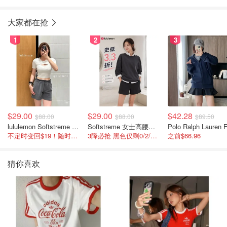
大家都在抢
1
2
3
$29.00
$29.00
$42.28
$88.00
$88.00
$89.50
lululemon Softstreme 女士高腰短裤 10cm
Softstreme 女士高腰短裤 4英寸
不定时变回$19！随时点进来看
3降必抢 黑色仅剩0/2/4码
之前$66.96
猜你喜欢