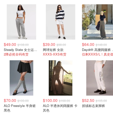
$49.00
$39.00
$64.00
$108.00
$98.00
$148.00
Steady State 女士运动裤
网球短裤 女款
Daydri
2降必抢全码有货
XXXS-XXS有货
$70.00
$100.00
$52.50
$100.00
$168.00
$105.00
ALO Freestyle 半身裙
ALO 半透休闲阔腿裤 卡
抓绒标志束脚裤
黑色
其色