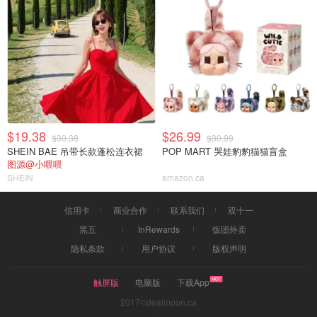
$19.38
$26.99
$30.38
$30.99
SHEIN BAE 吊带长款蓬松连衣裙
POP MART 哭娃豹豹猫猫盲盒
图源@小喂喂
SHEIN
amazon.ca
信用卡
商业合作
联系我们
双十一
黑五
InRewards
饭团外卖
隐私条款
用户协议
版权声明
触屏版
电脑版
下载App
2017©dealmoon.ca