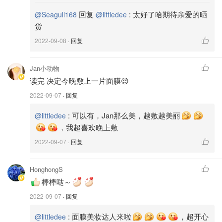
回复
:
太好了哈期待亲爱的晒
@Seagull168
@littledee
货
2022-09-08
· 回复
Jan小动物
读完 决定今晚敷上一片面膜😌
▪️
面膜设计
：
2022-09-07
· 回复
24小时紧致肌肤，14天修复肌底弹力支撑网，28天重塑肌
:
可以有，Jan那么美，越敷越美丽
@littledee
肤紧致轮廓。
，我超喜欢晚上敷
冰岛纯净海域的小球藻及雨生红球藻萃取：采用光活化酶专
2022-09-07
· 回复
利技术，修复因氧化引起的DNA损伤，逆转细胞层面的老
化，激发青春能量。
HonghongS
这款面膜的第三方实验室的数据显示，通过38名25-60岁的
棒棒哒～
亚洲女性，每周使用2次，持续使用4周后，面部紧致度提升
2022-09-07
· 回复
9%、光泽度提升4%，细纹减少11%。
:
面膜美妆达人来啦
，超开心
@littledee