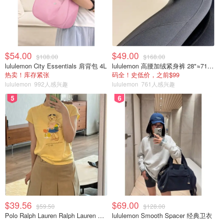
二天皮肤看着格外有一些水润和通透。
喜爱度/推荐度：🌟🌟🌟🌟🌟
$54.00
$49.00
$108.00
$168.00
lululemon City Essentials 肩背包 4L
lululemon 高腰加绒紧身裤 28"≈71cm 5个口袋
热卖！库存紧张
码全！史低价，之前$99
lululemon
992人感兴趣
lululemon
761人感兴趣
5
6
$39.56
$69.00
$59.50
$128.00
Polo Ralph Lauren Ralph Lauren Polo Bear 女童棉T恤 染色 1件
lululemon Smooth Spacer 经典卫衣