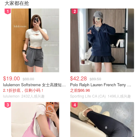
大家都在抢
1
2
▪️
使用感受
：
$19.00
$42.28
$88.00
$89.50
非常有诚意的一款面膜呀，面膜纸采用了以色列进口膜布，
lululemon Softstreme 女士高腰短裤 10cm
Polo Ralph Lauren French Terry 女童连帽卫衣 7-16码
达到了婴幼儿皮肤使用标准，所以即使是敏感肌或者换季过
2.1折抄底，仅剩小码！
之前$66.96
敏用着都不会有负担。
lululemon
2432人感兴趣
Sporting Life CA (CA)
1496人感兴趣
3
4
面膜使用很有趣，采用了“先面膜、后精华”两步法，先敷15
分钟的面膜，摘掉之后倒出蓝色的精华液。面膜用起来有一
丢淡香味，很温和不刺激，即时的补水和提亮效果都挺好
的。用完第二步骤的蓝色精华液，当晚我直接去睡觉啦，第