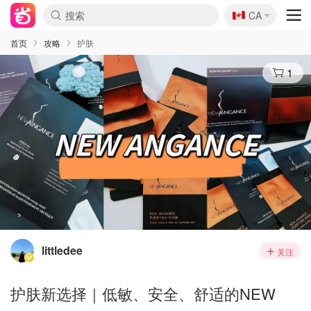
🇨🇦
CA
首页
攻略
护肤
1
littledee
关注
护肤新选择｜低敏、安全、舒适的NEW