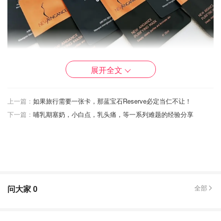
展开全文
面膜开箱
上一篇：
如果旅行需要一张卡，那蓝宝石Reserve必定当仁不让！
下一篇：
哺乳期塞奶，小白点，乳头痛，等一系列难题的经验分享
🔷极地焕活蕴能面膜🔷
▪️
面膜适用
：
自由基太活跃导致
肌肤暗沉无光
、胶原蛋白流失造成
肌肤松
问大家
0
全部
弛
、皮肤屏障受损使得
肌肤敏感脆弱
，以及水化能力降低引
起的
皮肤干燥粗糙
。