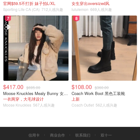
官网$59.5不打折 妹子拍L/XL
女生穿出oversized风
Sporting Life CA (CA)
712人感兴趣
lululemon
669人感兴趣
7
8
护肤上脸图
$417.00
$108.00
$695.00
$360.00
Moose Knuckles Mealy Bunny 女士双面穿连帽外套
Coach Work Boot 黑色工装靴
一衣两穿，大毛球设计
上新
Moose Knuckles
567人感兴趣
Coach Outlet
562人感兴趣
信用卡
商业合作
联系我们
双十一