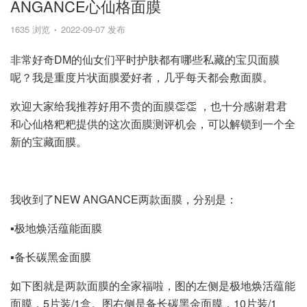
ANGANCE心仙格面膜
1635 浏览
2022-09-07 发布
非常好奇DM的仙女们平时护肤都有哪些私藏的宝贝面膜
呢？我是重度片状面膜爱好者，几乎每天都会敷面膜。
欢迎大家给我推荐好用不贵的面膜👏👏 ，也十分感谢君君
和心仙格粑粑提供的这次面膜测评机会，可以解锁到一个全
新的宝藏面膜。
我收到了NEW ANGANCE两款面膜，分别是：
▪️极地焕活蕴能面膜
▪️备长碳黑金面膜
如下图就是两款面膜的全家福啦，图的左侧是极地焕活蕴能
面膜，5片装/1盒。图右侧是备长碳黑金面膜，10片装/1