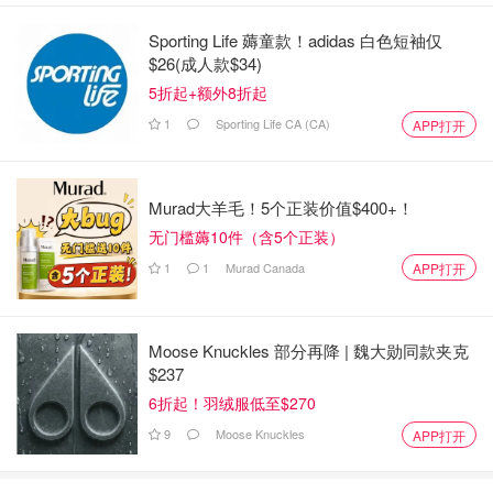
高分子非交联玻尿酸：锁水，修护屏障。
Sporting Life 薅童款！adidas 白色短袖仅
$26(成人款$34)
5折起+额外8折起
1
Sporting Life CA (CA)
APP打开
Murad大羊毛！5个正装价值$400+！
无门槛薅10件（含5个正装）
1
1
Murad Canada
APP打开
Moose Knuckles 部分再降 | 魏大勋同款夹克
$237
6折起！羽绒服低至$270
9
Moose Knuckles
APP打开