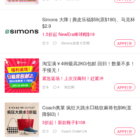
Simons 大降 | 麂皮乐福$59(原$190)、马克杯
$2.9
1.5折起 NewEra棒球帽$19
3
Simons加拿大官网
APP打开
▪️
有效成分
：
【DNA修护成分】
淘宝满￥499最高2KG包邮 回归！数量不多！
手慢无！
雨生红球藻、小球藻：溯源抗老，24小时修护DNA损伤；
紧急返场！上次没薅到！赶紧冲
叉珊藻提取物、裙带藻提取物：抗老、重建肌底支撑网。
【焕活胶原成分】
8
4
淘宝网
APP打开
蓝铜胜肽：内源修护，强韧焕能；
棕榈酰五肽-4：促进胶原蛋白生成。
Coach奥莱 疯狂大跳水💥格纹麻将包$96(直
【抗氧化成分】
降$63)！
孔雀石提取物：有效清除自由基，实现抗氧化。
3折起！新款靴子$108
【补水保湿成分】
0
Coach Outlet CA
APP打开
超小分子玻尿酸：渗透吸收，水润肌底；