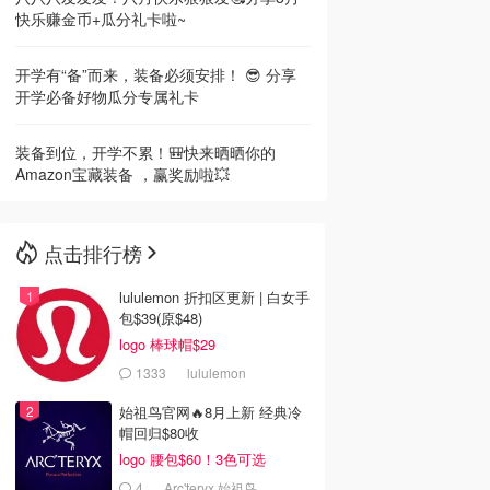
快乐赚金币+瓜分礼卡啦~
开学有“备”而来，装备必须安排！ 😎 分享
开学必备好物瓜分专属礼卡
装备到位，开学不累！🎒快来晒晒你的
Amazon宝藏装备 ，赢奖励啦💥
点击排行榜
lululemon 折扣区更新 | 白女手
包$39(原$48)
logo 棒球帽$29
1333
lululemon
始祖鸟官网🔥8月上新 经典冷
帽回归$80收
logo 腰包$60！3色可选
4
Arc'teryx 始祖鸟