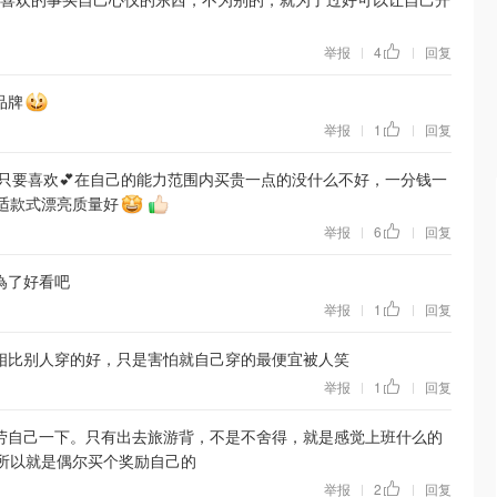
举报
4
回复
|
|
品牌
举报
1
回复
|
|
只要喜欢💕在自己的能力范围内买贵一点的没什么不好，一分钱一
适款式漂亮质量好
举报
6
回复
|
|
為了好看吧
举报
1
回复
|
|
相比别人穿的好，只是害怕就自己穿的最便宜被人笑
举报
1
回复
|
|
劳自己一下。只有出去旅游背，不是不舍得，就是感觉上班什么的
所以就是偶尔买个奖励自己的
举报
2
回复
|
|