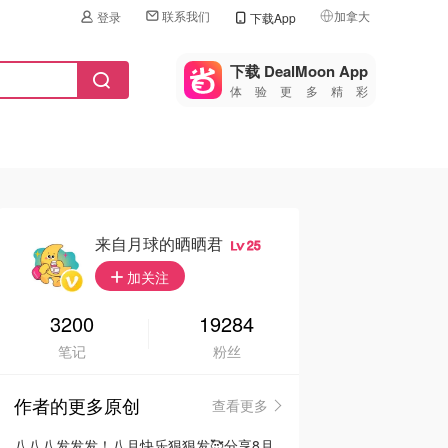
联系我们
加拿大
登录
下载App
🇺🇸
美国
下载 DealMoon App
体验更多精彩
🇨🇳
中国
🇨🇦
加拿大
🇬🇧
英国
🇩🇪
德国
来自月球的晒晒君
25
🇫🇷
加关注
法国
🇮🇹
3200
19284
意大利
笔记
粉丝
🇦🇺
澳洲
作者的更多原创
查看更多
🇳🇿
新西兰
八八八发发发！八月快乐狠狠发🥰分享8月