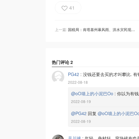
41
上一篇:
国税局：肯塔基州暴风雨、洪水灾民现在有资格获得税收宽减；10月17日截 止日及其它日期延长至11月15日
热门评论
2
PG42
:
没钱还要去买的才叫攀比. 
2022-08-18
@oO墙上的小泥巴Oo
:
你以为有钱
2022-08-19
@PG42
回复
@oO墙上的小泥巴O
2022-08-19
吴川越
:
年轻，身材好，穿块破布也