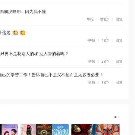
面前没啥用，因为我不懂。
举报
赞
回复
|
|
答这题
举报
4
回复
|
|
 只要不是花别人的💰 别人管的着吗？
举报
2
回复
|
|
自己的辛苦工作！告诉自己不是买不起而是太多没必要！
举报
1
回复
|
|