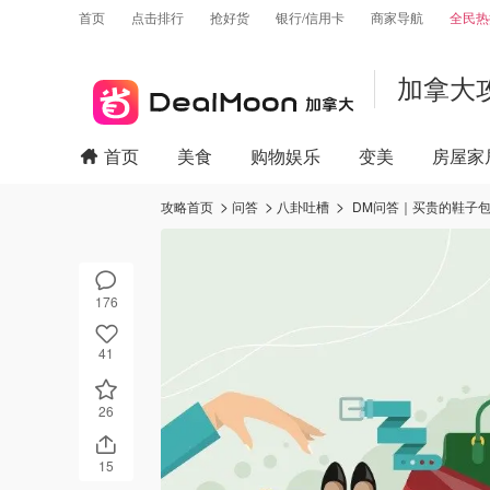
首页
点击排行
抢好货
银行/信用卡
商家导航
全民热
加拿大
首页
美食
购物娱乐
变美
房屋家
攻略首页
问答
八卦吐槽
DM问答｜买贵的鞋子
176
41
26
15