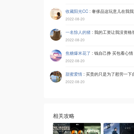
收藏阳光CC
:
奢侈品这玩意儿在我我
2022-08-20
一名惊人的猪
:
我的工资让我没资格
2022-08-20
焦糖爆米花了
:
钱自己挣 买包看心情
2022-08-20
甜蜜爱情
:
买贵的只是为了慰劳一下
2022-08-20
相关攻略