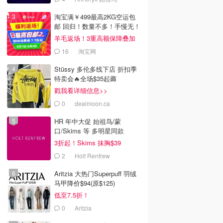
淘宝满￥499最高2KG空运包
邮 回归！数量不多！手慢无！
羊毛返场！3重高额保障叠加
16
淘宝网
Stüssy 多伦多线下店 折扣季
特卖会🔥全场$35起薅
戳我看详细信息>>
0
dealmoon.ca
HR 年中大促 始祖鸟/蒙
口/Skims 等 多明星同款
3折起！Skims 抹胸$39
2
Holt Renfrew
Aritzia 大热门Superpuff 羽绒
马甲降价$94(原$125)
低至7.5折！
0
Aritzia