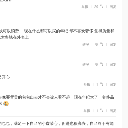
举报
29
回复
|
|
钱可以消费 ，现在什么都可以买的年纪 却不喜欢奢侈 觉得质量和
花太多钱在外表上
举报
赞
回复
|
|
举报
赞
回复
|
|
己开心
举报
1
回复
|
|
好像要背贵的包包出去才不会被人看不起，现在年纪大了，奢侈品
装
举报
1
回复
|
|
的包包，满足一下自己的小虚荣心，但是也很高兴，自己终于有能