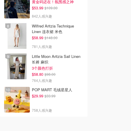
黄金码还在！氛围感之神
$53.99
$109.00
842人感兴趣
韩国电影推荐 | 最新
2026美国即将上映电影推
Netflix新剧推荐2026 - 
韩国电影排行榜，
荐 - 万众期待的热门大片
新好看网飞Netflix新剧大
Wilfred Aritzia Technique
点！8月最新！(持
- 8月最新: 《末世行者》
片 - 8月最新：《​​百年孤
Linen 连衣裙 米色
）
独2》
$58.99
$148.00
781人感兴趣
Little Moon Aritzia Sail Linen
长裤 麻织
3个颜色打折
$58.80
$98.00
764人感兴趣
POP MART 毛绒星星人
$29.99
$33.99
758人感兴趣