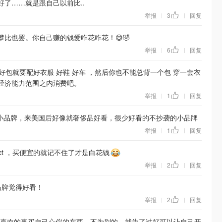
了……就是跟自己以前比..
举报
3
回复
|
|
比也罢。你自己赚的钱爱咋花咋花！😅🤣
举报
6
回复
|
|
好包就要配好衣服 好鞋 好车 ，然后你也不能总背一个包 穿一套衣
经济能力范围之内消费吧。
举报
1
回复
|
|
小品牌，来美国后好像就奢侈品好看，很少好看的不抄袭的小品牌
举报
1
回复
|
|
ct ，买便宜的就记不住了才是白花钱
举报
2
回复
|
|
品牌觉得好看！
举报
2
回复
|
|
喜欢的事买自己心仪的东西，不为别的，就为了过好可以让自己开