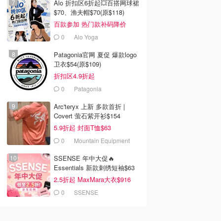
Alo 折扣区6折起💥百搭网球裙
$70、渔夫帽$70(原$118)
百款参加 热门款补码降价
0
Alo Yoga
Patagonia官网 夏促 爆款logo
卫衣$54(原$109)
折扣区4.9折起
0
Patagonia
Arc'teryx 上新 多款首折 |
Covert 萤石紫开衫$154
5.9折起 封面T恤$63
0
Mountain Equipment
Company
SSENSE 年中大促🔥
Essentials 新款刺绣短袖$63
2.5折起 MaxMara大衣$916
(原$2130)
0
SSENSE