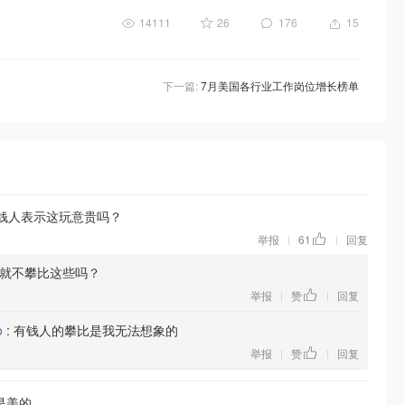
14111
26
176
15
下一篇:
7月美国各行业工作岗位增长榜单
有钱人表示这玩意贵吗？
举报
61
回复
|
|
就不攀比这些吗？
举报
赞
回复
|
|
o
:
有钱人的攀比是我无法想象的
举报
赞
回复
|
|
是美的。