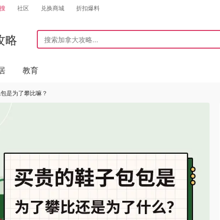
搜
社区
兑换商城
折扣爆料
攻略
居
教育
包包是为了攀比嘛？