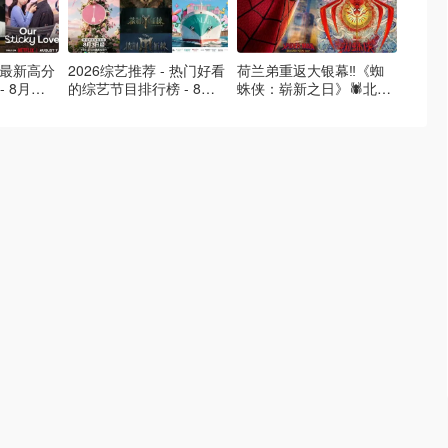
- 最新高分
2026综艺推荐 - 热门好看
荷兰弟重返大银幕‼️《蜘
2026
- 8月最
的综艺节目排行榜 - 8月
蛛侠：崭新之日》🕷️北美
好看的
的荒糖恋
最新:《​​伦敦合伙人》回归
热映中❣️阵容豪华✨🤩
必看盘
啦
续更新