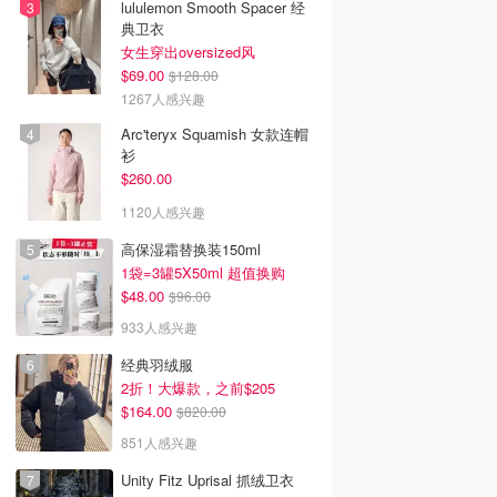
lululemon Smooth Spacer 经
典卫衣
女生穿出oversized风
$69.00
$128.00
1267人感兴趣
Arc'teryx Squamish 女款连帽
衫
$260.00
1120人感兴趣
高保湿霜替换装150ml
1袋=3罐5X50ml 超值换购
$48.00
$96.00
933人感兴趣
经典羽绒服
2折！大爆款，之前$205
$164.00
$820.00
851人感兴趣
Unity Fitz Uprisal 抓绒卫衣