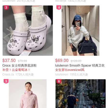
lululemon
2074人感兴趣
Arc'teryx
1832人感兴趣
3
4
$37.50
$69.00
$79.99
$128.00
Crocs 女士经典厚底凉鞋
lululemon Smooth Spacer 经典卫衣
补货！云朵葡萄冰！
女生穿出oversized风
Crocs.ca
1726人感兴趣
lululemon
1552人感兴趣
5
6