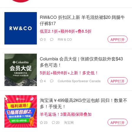
RW&CO 折扣区上新 羊毛混纺裙$20 阔腿牛
仔裤$17
低至2.1折+额外8折+叠8.5折
0
RW & CO
APP打开
Columbia 会员大促 | 张婧仪类似款外套$43
多色可选！
5折起+额外8折+上新！多史低！
4
Columbia Sportswear Canada
APP打开
淘宝满￥499最高2KG空运包邮 回归！数量不
多！手慢无！
羊毛返场！3重高额保障叠加
23
20
淘宝网
APP打开