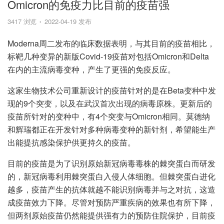
Omicron的免疫力比目前的疫苗强
3417 浏览
2022-04-19 发布
Moderna周二发布的临床数据表明，与其目前的疫苗相比，
标靶几种变异的新版Covid-19疫苗对包括Omicron和Delta
在内的主流病毒变种，产生了更强的免疫反应。
这家生物技术公司重新设计的疫苗针对的是在Beta变种中发
现的9个突变，以及在武汉首次出现的病毒原株。更新后的
疫苗所针对的变种中，有4个突变与Omicron相同。莫德纳
和辉瑞都正在开发针对多种病毒变种的新针剂，希望能生产
出能提抗感染保护供更持久的疫苗。
目前的疫苗是为了识别原始新冠病毒毒株的棘突蛋白而研发
的，新冠病毒利用棘突蛋白入侵人体细胞。但棘突蛋白进化
越多，疫苗产生的抗体就越不能识别病毒并与之对抗，这造
成疫苗效力下降。尽管对预防严重疾病的效果也有所下降，
但两剂原始疫苗仍然能提供强有力的预防住院保护，目前疫