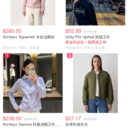
$260.00
$53.99
$109.00
Arc'teryx Squamish 女款连帽衫
Unity Fitz Uprisal 抓绒卫衣
黄金码还在！氛围感之神
Arc'teryx
1545人感兴趣
Patagonia
1340人感兴趣
7
8
$238.00
$27.17
$340.00
$189.90
Arc'teryx Gamma 轻量连帽卫衣 女款
轻薄绗缝夹克