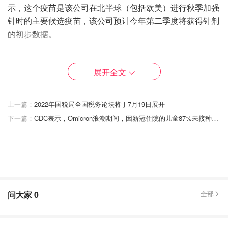
示，这个疫苗是该公司在北半球（包括欧美）进行秋季加强
针时的主要候选疫苗，该公司预计今年第二季度将获得针剂
的初步数据。
Bancel在一份声明中表示，Beta变种的疫苗数据表明，更
新疫苗针对变异是对抗Covid的正确策略。
展开全文
FDA高级疫苗官员Peter Marks博士早前曾告诉该机构的咨
询委员会，美国必须在6月之前决定，在秋季出现预期的感
上一篇：
2022年国税局全国税务论坛将于7月19日展开
染浪潮之前是否需要针对变异的新版新冠疫苗。然而，一些
下一篇：
CDC表示，Omicron浪潮期间，因新冠住院的儿童87%未接种疫苗
FDA委员会成员对是否需要新疫苗表示怀疑，并指出目前的
疫苗在预防严重疾病方面仍然有效。
几名FDA委员会成员表示，公共卫生当局需要制定统一的方
法来采用新的Covid疫苗配方，类似于每年选择新流感疫苗
的过程，以针对最流行的毒株。
问大家
0
全部
然而，鉴于病毒的进化速度有多快，开发针对Covid突变的
新疫苗可能具有挑战性。Fred Hutchinson癌症研究中心的