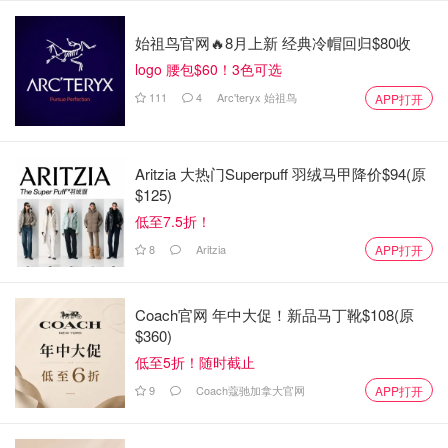
始祖鸟官网🔥8月上新 经典冷帽回归$80收
logo 腰包$60！3色可选
111
4
Arc'teryx 始祖鸟
APP打开
Aritzia 大热门Superpuff 羽绒马甲降价$94(原
$125)
低至7.5折！
8
Aritzia
APP打开
Coach官网 年中大促！新品马丁靴$108(原
$360)
低至5折！随时截止
9
Coach蔻驰加拿大官网
APP打开