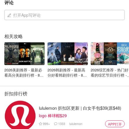
评论
病毒学家Trevor Bedford告诉FDA委员会，新冠病毒的进化
速度比流感快2~10倍，具体取决于用于比较的流感病毒
打开App写评论
株。
（来源：
CNBC
，封面图Credit：Ben Hasty | MediaNews
相关攻略
Group | Reading Eagle via Getty Images）
2026美剧推荐 - 最新必
2026韩剧推荐 - 最新高
2026综艺推荐 - 热门好
看高分美剧排行榜 - 8月
分好看韩剧排行榜 - 8月
看的综艺节目排行榜 - 
最新: 《​​足球教练 》第
最新：丁海寅《我的荒
月最新:《​​伦敦合伙人
四季回归！
糖恋爱 》上线❣️
回归啦
折扣排行榜
lululemon 折扣区更新 | 白女手包$39(原$48)
logo 棒球帽$29
999+
1333
lululemon
APP打开