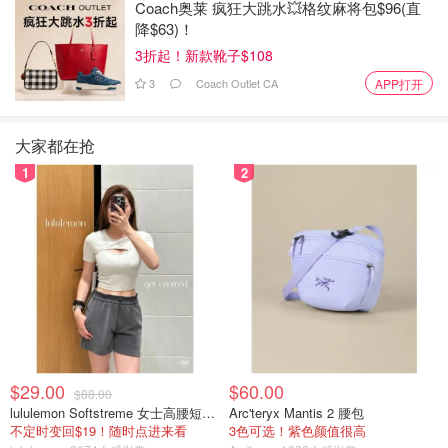
Coach奥莱 疯狂大跳水💥格纹麻将包$96(直
降$63)！
3折起！新款靴子$108
3
Coach Outlet CA
APP打开
大家都在抢
1
2
$29.00
$60.00
$88.00
lululemon Softstreme 女士高腰短裤 10cm
Arc'teryx Mantis 2 腰包
不定时变回$19！随时点进来看
3色可选！紫色颜值很高