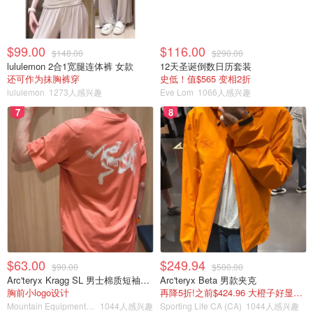
心! 这次Angel收到三款不同的面膜, 也算是它家的主打面膜小
集会了! 三款面膜分别是ageless(逆龄), luminouss(水光), 和
spotless(无暇)!!! 每款都是惊喜!!! 而且它们的手写卡真的是太
$99.00
$116.00
有心思了, 比❤️
...
$148.00
$290.00
lululemon 2合1宽腿连体裤 女款
12天圣诞倒数日历套装
还可作为抹胸裤穿
史低！值$565 变相2折
产品成分
lululemon
1273人感兴趣
Eve Lom
1066人感兴趣
7
8
$63.00
$249.94
$90.00
$500.00
猫小仙Cloris
查看原帖
14
Arc'teryx Kragg SL 男士棉质短袖T恤
Arc'teryx Beta 男款夹克
胸前小logo设计
再降5折!之前$424.96 大橙子好显白 蹲补
▫️ageless冻龄面膜▫️ 这款面膜含有丰富的卡卡杜李和南瓜籽成
Mountain Equipment Company
1044人感兴趣
Sporting Life CA (CA)
1044人感兴趣