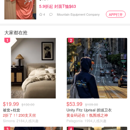
5.9折起 封面T恤$63
4
Mountain Equipment Company
APP打开
大家都在抢
1
2
Wei_to_Liv
查看原帖
18
MĀSK创立于2019年，美国护肤品公司，应该属于比较年轻
的品牌。 MĀSK致力于以最纯正，真实的状态来创造舒适，
滋养和促进健康皮肤外观的产品来滋养皮肤和舒缓精神。 他
们的产品均采用美国养殖的汉麻制成。不含残酷，非转基因
成分，不含对羟基苯甲酸酯，合成香料，邻苯二甲酸盐，着
色剂和染料。 每种成为的原材料都是纯天然，每种成分都达
到EWG（美国环境工作组）认证标准。
...
$19.99
$53.99
$130.00
$109.00
被套+枕套
Unity Fitz Uprisal 抓绒卫衣
2折了！! 230支天丝
黄金码还在！氛围感之神
Simons
2184人感兴趣
Patagonia
1994人感兴趣
3
4