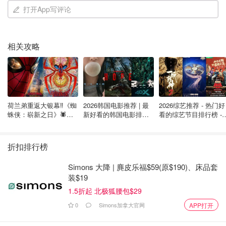
打开App写评论
相关攻略
荷兰弟重返大银幕‼️《蜘
2026韩国电影推荐 | 最
2026综艺推荐 - 热门好
蛛侠：崭新之日》🕷️北
新好看的韩国电影排行
看的综艺节目排行榜 - 
美热映中❣️阵容豪华✨🤩
榜，必看盘点！8月最
月最新:《​​披荆斩棘
新！(持续更新）
2026》回归啦
折扣排行榜
Simons 大降 | 麂皮乐福$59(原$190)、床品套
装$19
1.5折起 北极狐腰包$29
0
Simons加拿大官网
APP打开