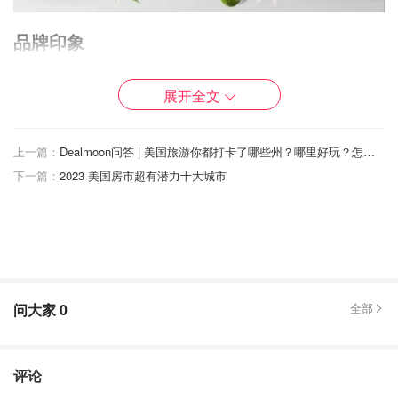
品牌印象
展开全文
上一篇：
Dealmoon问答 | 美国旅游你都打卡了哪些州？哪里好玩？怎么玩？
下一篇：
2023 美国房市超有潜力十大城市
Nan囡
查看原帖
13
Mask为2019诞生，由纽约护肤公司打造的有安全认证系列
问大家
0
全部
面膜新品！MĀSK面贴膜使用手工采摘的植物源性成分，可
以有效缓解皮肤炎症、皮肤干燥并促进细胞更新。对痤疮性
皮肤有强大的消炎、修复作用，使肌肤焕然一新！
...
评论