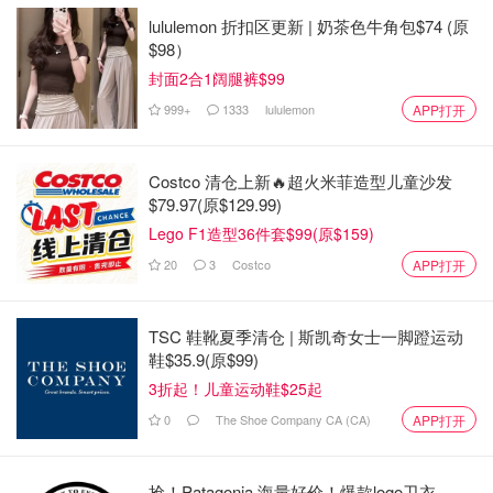
你若安好便是擎天柱
查看原帖
15
lululemon 折扣区更新 | 奶茶色牛角包$74 (原
Mask美国护肤品公司创立于2019，它一直在这行业中都是
$98）
领导者地位！它家的面膜是通过EWG认证的，非常安全的一
封面2合1阔腿裤$99
款面膜！MĀSK 面膜可以修复镇静抑制多余油脂分泌，消除
999+
1333
lululemon
APP打开
面部轻微炎症，促进细胞再生，让皮肤从内至外滋养亮泽焕
发肌肤光泽。
...
Costco 清仓上新🔥超火米菲造型儿童沙发
$79.97(原$129.99)
Lego F1造型36件套$99(原$159)
20
3
Costco
APP打开
TSC 鞋靴夏季清仓 | 斯凯奇女士一脚蹬运动
鞋$35.9(原$99)
3折起！儿童运动鞋$25起
0
The Shoe Company CA (CA)
APP打开
抢！Patagonia 海量好价！爆款logo卫衣