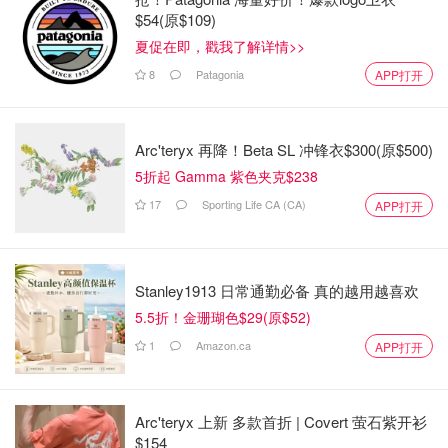
$54(原$109)
夏促在即，戳我了解详情>>
8
Patagonia
APP打开
Arc'teryx 再降！Beta SL 冲锋衣$300(原$500)
班长就是打杂
查看原帖
16
5折起 Gamma 紫色夹克$238
17
Sporting Life CA (CA)
APP打开
MĀSK 是2019年成立的美国护肤品公司，名字简单直接，
MĀSK，一句我就是做面膜的直接写脸上。MĀSK 获得EWG
认证，所有的产品都是既有效又安全。 这次众测的面膜系列
涵盖抗衰、修复、保湿、美白四大核心功效，每一片都蕴含
Stanley1913 日常通勤必备 真的越用越喜欢
足量热门成分—全光谱油，为肌肤消炎维稳。再复配相应功
5.5折！金珊瑚色$29(原$52)
效成分，实现精准有效护肤！
...
1
Amazon.ca
APP打开
Arc'teryx 上新 多款首折 | Covert 萤石紫开衫
$154