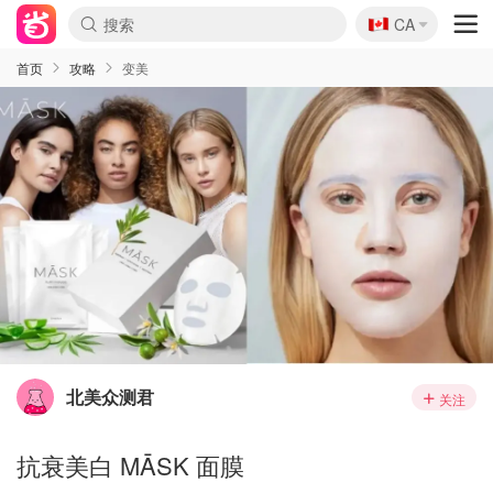
🇨🇦
CA
首页
攻略
变美
北美众测君
关注
抗衰美白 MĀSK 面膜