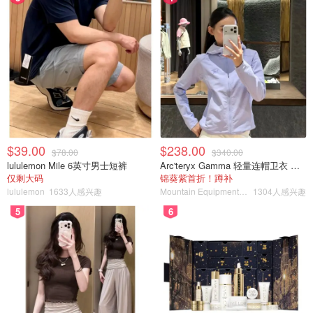
$39.00
$238.00
$78.00
$340.00
lululemon Mile 6英寸男士短裤
Arc'teryx Gamma 轻量连帽卫衣 女款
仅剩大码
锦葵紫首折！蹲补
lululemon
1633人感兴趣
Mountain Equipment Company
1304人感兴趣
5
6
seebyangel
查看原帖
13
💫MASK公司在2019年创立, 是美国自家的护肤品牌公司! 它
家的面膜是通过EWG认证的, 绝对安全可靠, 使用者大可放