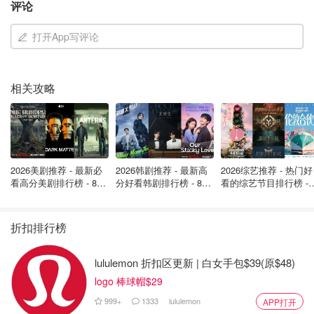
评论
打开App写评论
相关攻略
2026美剧推荐 - 最新必
2026韩剧推荐 - 最新高
2026综艺推荐 - 热门好
看高分美剧排行榜 - 8月
分好看韩剧排行榜 - 8月
看的综艺节目排行榜 - 
最新: 《​​足球教练 》第
最新：丁海寅《我的荒
月最新:《​​伦敦合伙人
四季回归！
糖恋爱 》上线❣️
回归啦
折扣排行榜
lululemon 折扣区更新 | 白女手包$39(原$48)
logo 棒球帽$29
✅主要成分：MGO 300麦卢卡蜂蜜，胶原蛋白，维生素C，
999+
1333
lululemon
APP打开