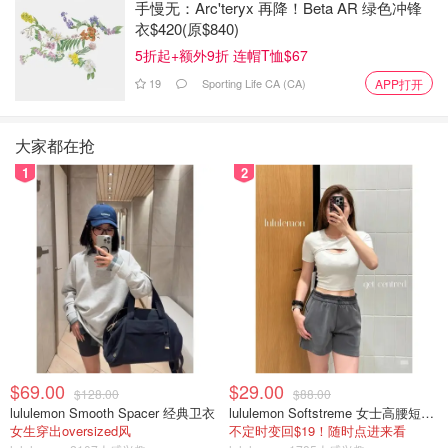
手慢无：Arc'teryx 再降！Beta AR 绿色冲锋
✅主要成分：MGO 300麦卢卡蜂蜜，钙，姜黄
衣$420(原$840)
5折起+额外9折 连帽T恤$67
✅添加乳酸杆菌，黑胡椒提取物，姜根提取物
19
Sporting Life CA (CA)
APP打开
✅抗炎，抗氧化，助消化，改善肠胃不适
大家都在抢
✅每瓶30颗
1
2
⚠️适用于经常被消化不良，腹胀，便秘等问题困扰的人群
💗Relax（粉瓶）💗
$69.00
$29.00
$128.00
$88.00
lululemon Smooth Spacer 经典卫衣
lululemon Softstreme 女士高腰短裤 10cm
女生穿出oversized风
不定时变回$19！随时点进来看