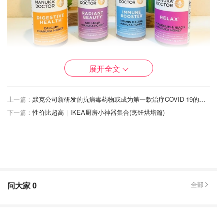
展开全文
这次新推出的4款胶囊型保健品，每一瓶中也都含有高系数
MGO 300麦卢卡蜂蜜（MGO系数越高，抗菌消炎功能就越
强），相较于其他品牌而言，可以说是非常特别保健产品
上一篇：
默克公司新研发的抗病毒药物或成为第一款治疗COVID-19的口服新冠特效药
了。
下一篇：
性价比超高｜IKEA厨房小神器集合(烹饪烘培篇)
💜Radiant Beauty（紫瓶）💜
问大家
0
全部