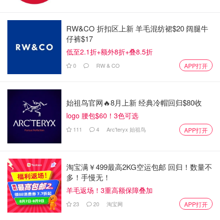
硒；
✅添加透明质酸和蜂王浆提取物；
RW&CO 折扣区上新 羊毛混纺裙$20 阔腿牛
仔裤$17
✅每个胶囊含有200mg海洋胶原蛋白 ；
低至2.1折+额外8折+叠8.5折
✅改善皮肤问题，让肌肤有光泽；
0
RW & CO
APP打开
✅改善头发和指甲的问题；
始祖鸟官网🔥8月上新 经典冷帽回归$80收
✅每瓶30颗；
logo 腰包$60！3色可选
⚠️适用所有爱美的小仙女
111
4
Arc'teryx 始祖鸟
APP打开
🧡Digestive Health（橙瓶）🧡
淘宝满￥499最高2KG空运包邮 回归！数量不
多！手慢无！
羊毛返场！3重高额保障叠加
23
20
淘宝网
APP打开