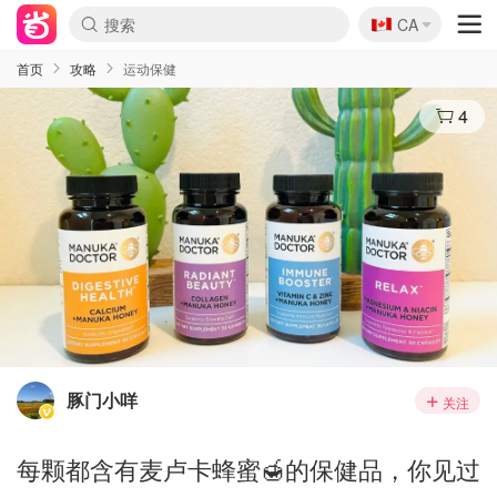
🇨🇦
CA
首页
攻略
运动保健
4
豚门小咩
关注
每颗都含有麦卢卡蜂蜜🍯的保健品，你见过