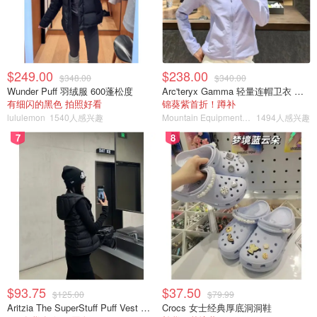
✅缓解焦虑、疲劳，精神紧张
✅有助于神经系统正常运作
$249.00
$238.00
$348.00
$340.00
✅每瓶30颗
Wunder Puff 羽绒服 600蓬松度
Arc'teryx Gamma 轻量连帽卫衣 女款
有细闪的黑色 拍照好看
锦葵紫首折！蹲补
⚠️适用于易焦虑，易失眠，工作压力大的人群
lululemon
1540人感兴趣
Mountain Equipment Company
1494人感兴趣
7
8
💙Immune Booster（蓝瓶）💙
$93.75
$37.50
$125.00
$79.99
Aritzia The SuperStuff Puff Vest 轻盈亮面马甲
Crocs 女士经典厚底洞洞鞋