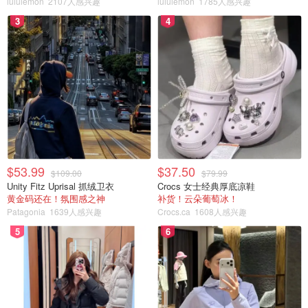
lululemon
2107人感兴趣
lululemon
1785人感兴趣
3
4
$53.99
$37.50
$109.00
$79.99
Unity Fitz Uprisal 抓绒卫衣
Crocs 女士经典厚底凉鞋
黄金码还在！氛围感之神
补货！云朵葡萄冰！
Patagonia
1639人感兴趣
Crocs.ca
1608人感兴趣
5
6
✅主要成分：MGO 300麦卢卡蜂蜜，维生素B3，镁
✅添加红景天，蜂花粉，5HTP（氨基酸类物质）