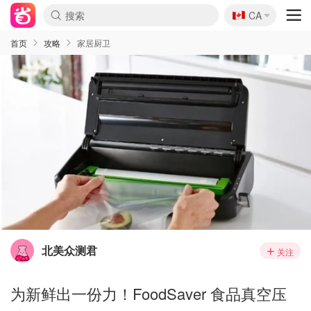
🇨🇦
CA
首页
攻略
家居厨卫
北美众测君
关注
为新鲜出一份力！FoodSaver 食品真空压