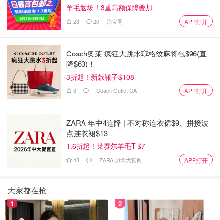
南宫踏雪
查看原帖
17
羊毛返场！3重高额保障叠加
23
20
淘宝网
这款紧凑型的机型没有原包装盒，是直接放在普通的纸箱盒
APP打开
邮寄出来的，不过防震措施还是有做到位的，收到的时候没
有破损、挤压、变形等问题。除了一台压缩机，箱子内还附
Coach奥莱 疯狂大跳水💥格纹麻将包$96(直
赠了10个1 夸脱的真空密封袋和一卷可以随意剪裁的密封
降$63)！
卷。这款压缩机没有规定只能用它自己家的包装袋，只要规
3折起！新款靴子$108
格合适的都可以使用。 设计：机器本身没有复杂的按钮🔘，
3
Coach Outlet CA
APP打开
操作版上分别有：真空按钮、密封按钮和调控版。
...
ZARA 年中4连降 | 不对称连衣裙$9、拼接波
点连衣裙$13
1.6折起！莱赛尔羊毛T $7
43
ZARA 加拿大官网
APP打开
大家都在抢
1
2