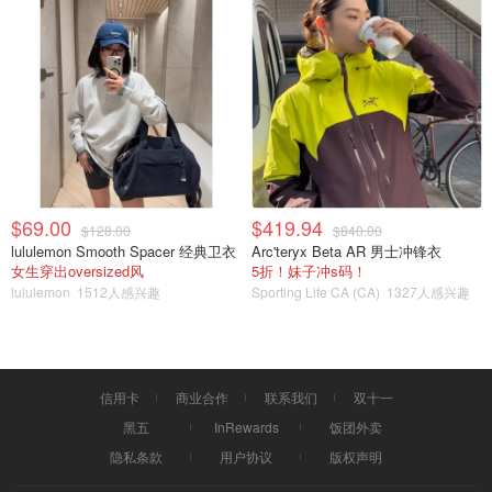
抽出氧气，保持食物真空隔离，是储存食物的最好办法。实
验证明在低氧的情况下，微生物的生长和繁殖会急速下降。
因此，真空包装可以防止食物变味变质。另外对于干货杂
粮，真空包装也可以起到防潮防蛀虫的功效。
...
$69.00
$419.94
$128.00
$840.00
lululemon Smooth Spacer 经典卫衣
Arc'teryx Beta AR 男士冲锋衣
女生穿出oversized风
5折！妹子冲s码！
lululemon
1512人感兴趣
Sporting Life CA (CA)
1327人感兴趣
信用卡
商业合作
联系我们
双十一
黑五
InRewards
饭团外卖
隐私条款
用户协议
版权声明