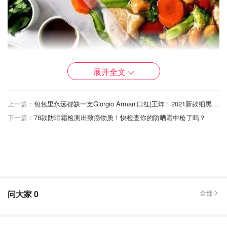
展开全文
上一篇：
包包里永远都缺一支Giorgio Armani口红|王炸！2021新款细黑管【LIP POWER】，20种色调的窒息美丽
产品设计
下一篇：
78款防晒霜检测出致癌物质！快检查你的防晒霜中枪了吗？
问大家
0
全部