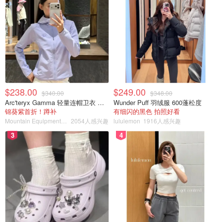
$238.00
$249.00
$340.00
$348.00
Arc'teryx Gamma 轻量连帽卫衣 女款
Wunder Puff 羽绒服 600蓬松度
jingjingshiwo
查看原帖
13
锦葵紫首折！蹲补
有细闪的黑色 拍照好看
Mountain Equipment Company
2054人感兴趣
lululemon
1916人感兴趣
📦 一起来开箱！ 产品的包装盒就是快递盒，木有什么特别
3
4
的标志和图片，随机器一起寄来的还有电源线，说明书，一
卷真空卷袋（8”*10”）和十个密封真空袋（1夸脱）。这款机
器型号vs1100，重量大概2公斤，身材苗条，可以随意放在
厨房角落。主要两大功能：真空和封口。
...
产品质量