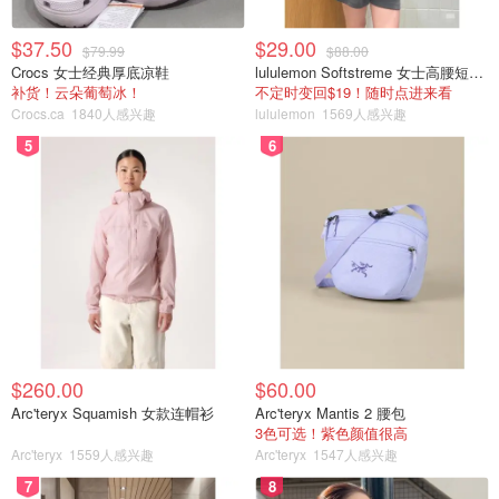
$37.50
$29.00
$79.99
$88.00
Crocs 女士经典厚底凉鞋
lululemon Softstreme 女士高腰短裤 10cm
补货！云朵葡萄冰！
不定时变回$19！随时点进来看
Crocs.ca
1840人感兴趣
lululemon
1569人感兴趣
5
6
$260.00
$60.00
Arc'teryx Squamish 女款连帽衫
Arc'teryx Mantis 2 腰包
3色可选！紫色颜值很高
Arc'teryx
1559人感兴趣
Arc'teryx
1547人感兴趣
7
8
承天载物
查看原帖
14