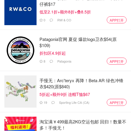
仔裤$17
低至2.1折+额外8折+叠8.5折
0
RW & CO
APP打开
Patagonia官网 夏促 爆款logo卫衣$54(原
$109)
折扣区4.9折起
8
Patagonia
APP打开
手慢无：Arc'teryx 再降！Beta AR 绿色冲锋
衣$420(原$840)
5折起+额外9折 连帽T恤$67
19
Sporting Life CA (CA)
APP打开
淘宝满￥499最高2KG空运包邮 回归！数量不
多！手慢无！