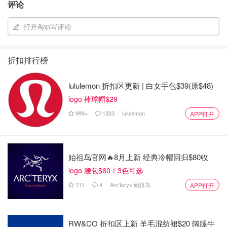
评论
打开App写评论
折扣排行榜
lululemon 折扣区更新 | 白女手包$39(原$48)
logo 棒球帽$29
999+
1333
lululemon
APP打开
RzkM
查看原帖
13
产品包装➕设计轻盈小巧，一点都不重！附有1个8”X10’密封
卷、10个密封袋和说明书。以白色棉布包装的食品真空压缩
始祖鸟官网🔥8月上新 经典冷帽回归$80收
机，防尘防撞之余，又可以当作清洁用途🧽 外层设计：左边
logo 腰包$60！3色可选
有个附件插孔，需要另外买个手持式封口机和拉链袋才能使
111
4
Arc'teryx 始祖鸟
APP打开
用。右边有真空按键、密封按键、和调控板。内层设计：有
上下层泡沫垫片，密封条和移动盛水盘。盛水盘可以拿出来
清洗，其他地方可以用抹布清洁，但不能碰水。
...
RW&CO 折扣区上新 羊毛混纺裙$20 阔腿牛