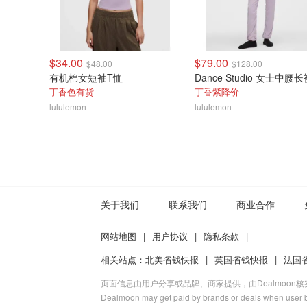
$34.00
$79.00
$48.00
$128.00
有机棉女短袖T恤
Dance Studio 女士中腰长
丁香色有货
丁香紫降价
lululemon
lululemon
关于我们
联系我们
商业合作
网站地图
|
用户协议
|
隐私条款
|
相关站点：
北美省钱快报
|
英国省钱快报
|
法国
页面信息由用户分享或品牌、商家提供，由Dealmoon
Dealmoon may get paid by brands or deals when user b