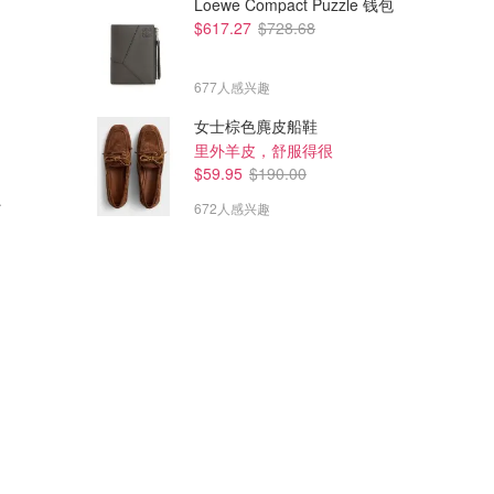
Loewe Compact Puzzle 钱包
$617.27
$728.68
677人感兴趣
女士棕色麂皮船鞋
里外羊皮，舒服得很
$59.95
$190.00
支撑文胸
672人感兴趣