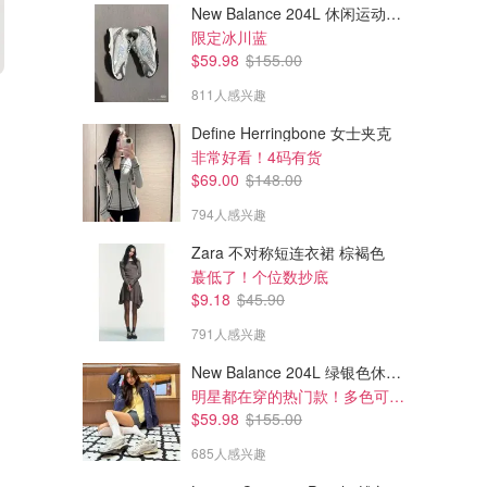
New Balance 204L 休闲运动鞋 蓝银色
限定冰川蓝
$59.98
$155.00
$88.00
$46.40
$110.00
811人感兴趣
$58.00
Jewel 麻织短裙裤
Smooth Matter Afters 半裙
Define Herringbone 女士夹克
亚麻款 凉快又时髦
非常好看！4码有货
Aritzia
Aritzia
$69.00
$148.00
794人感兴趣
Zara 不对称短连衣裙 棕褐色
蕞低了！个位数抄底
$9.18
$45.90
791人感兴趣
New Balance 204L 绿银色休闲鞋
明星都在穿的热门款！多色可选 3.8折
$59.98
$155.00
685人感兴趣