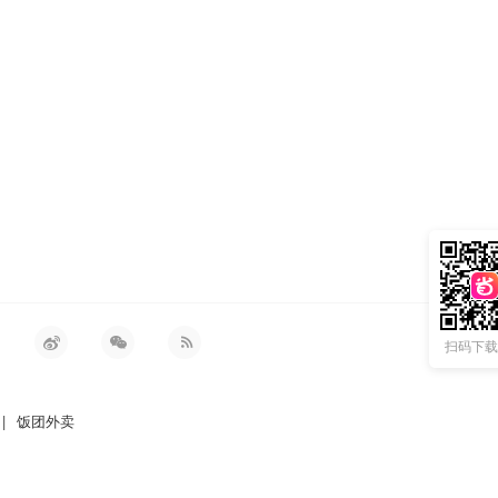
扫码下载 
|
饭团外卖