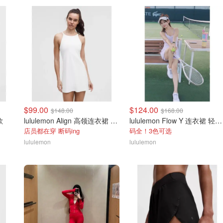
$99.00
$124.00
$148.00
$168.00
款
lululemon Align 高领连衣裙 A/B杯
lululemon Flow Y 连衣裙 轻支撑 B/C杯
店员都在穿 断码ing
码全！3色可选
lululemon
lululemon