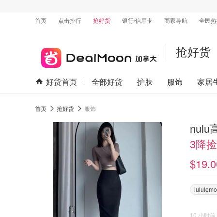
首页
点击排行
抢好货
银行/信用卡
商家导航
全民热
抢好货
好货首页
全部好货
护肤
服饰
家居
首页
抢好货
服饰
nul
3降捡
$19.0
lululem
10 小时前