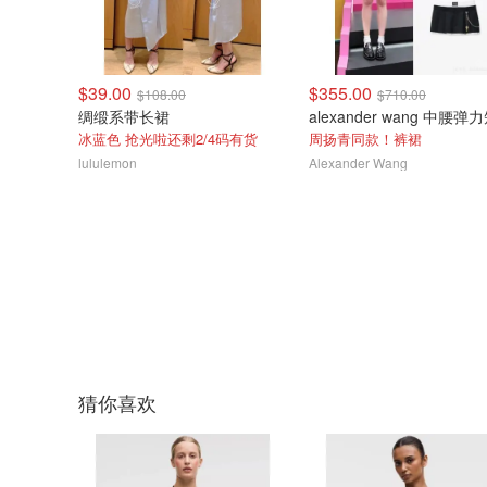
$39.00
$355.00
$108.00
$710.00
绸缎系带长裙
冰蓝色 抢光啦还剩2/4码有货
周扬青同款！裤裙
lululemon
Alexander Wang
猜你喜欢