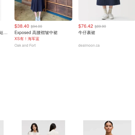
$38.40
$76.42
$94.00
$89.90
alexander wang 中腰弹力短裙 黑色
Exposed 高腰褶皱中裙
牛仔裹裙
XS有！海军蓝
Oak and Fort
dealmoon.ca