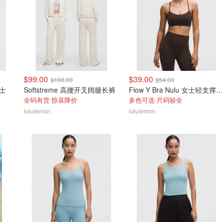
$99.00
$39.00
$168.00
$54.00
女士
Softstreme 高腰开叉阔腿长裤
Flow Y Bra Nulu 女士轻
全码有货 惊喜降价
多色可选 尺码较全
lululemon
lululemon