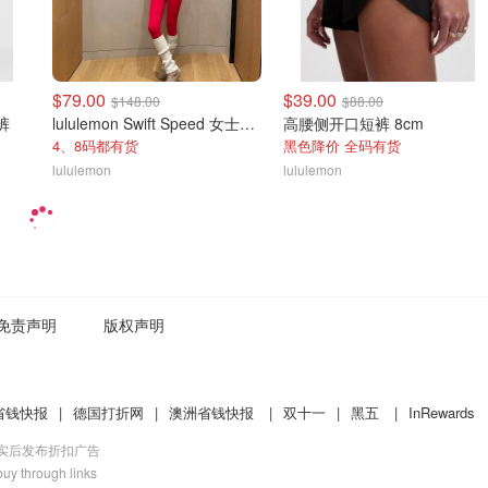
$79.00
$39.00
$148.00
$88.00
裤
lululemon Swift Speed 女士高腰紧身裤
高腰侧开口短裤 8cm
4、8码都有货
黑色降价 全码有货
lululemon
lululemon
免责声明
版权声明
省钱快报
|
德国打折网
|
澳洲省钱快报
|
双十一
|
黑五
|
InRewards
核实后发布折扣广告
uy through links