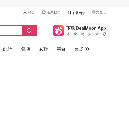
联系我们
加拿大
登录
下载App
🇺🇸
美国
下载 DealMoon App
体验更多精彩
🇨🇳
中国
配饰
包包
女鞋
美食
更多
🇨🇦
加拿大
🇬🇧
母婴玩具
英国
保健品
🇩🇪
德国
旅游
🇫🇷
法国
汽车
🇮🇹
意大利
🇦🇺
澳洲
🇳🇿
新西兰