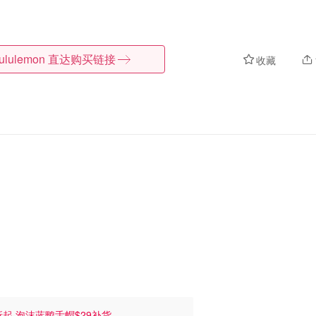
lululemon
直达购买链接
收藏
折起 泡沫蓝鸭舌帽$29补货