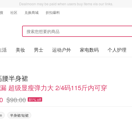
Dealmoon may be paid when users buy items via our links.
搜
社区
兑换商城
折扣爆料
生活
美妆
男士
运动户外
家电数码
个人护理
u高腰半身裙
漏 超级显瘦弹力大 2/4码115斤内可穿
0
$98.00
81% off
on
半身裙/短裙