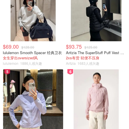
Amazon
Amazon.com : Reflect SPF 42 Tinted Mineral
Sunscreen Lotion, Zinc Oxide &amp; Titanium
Dioxide, Hyaluronic Acid &amp; Vitamin E,
购买
Acne Sunblock, Medical Grade Anti-Aging
Face Moisturizer with SPF 2.1 OZ : Beauty
Supergoop!
Mattescreen SPF 40 Mineral Makeup
$69.00
$93.75
Primer
$128.00
$125.00
lululemon Smooth Spacer 经典卫衣
Aritzia The SuperStuff Puff Vest 轻盈亮面马甲
女生穿出oversized风
2xs有货 轻便不压身
lululemon
1886人感兴趣
Aritzia
1683人感兴趣
5
6
這款其實算是物理性防曬妝前乳，Titanium Dioxide 0.7%
跟 Zinc Oxide 17%，有潤色的效果。這個品牌其實還蠻多