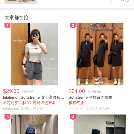
Reflect SPF 42 Tinted Mineral Sunscreen Lotion
大家都在抢
1
2
這也是很多～很多～Youtuber都有推薦的防曬乳產品，也是
物理性防曬乳，Titanium Dioxide 5.5%, Zinc Oxide 10%。
此外，成分有透明質酸 (Hyaluronic acid)，能幫助肌膚鎖
$29.00
$64.00
$88.00
$128.00
水、形成保護層等等。
lululemon Softstreme 女士高腰短裤 10cm
Softstreme 半拉链连衣裙
不定时变回$19！随时点进来看
很有气质
好推，好塗抹之外，這款也稍有潤色的效果，不會覺得有顯
lululemon
2109人感兴趣
lululemon
2010人感兴趣
白的情形。我也超想入手這一款，但是因為保濕跟防曬乳都
3
4
很多了，所以先列到今年入秋的購物清單中。