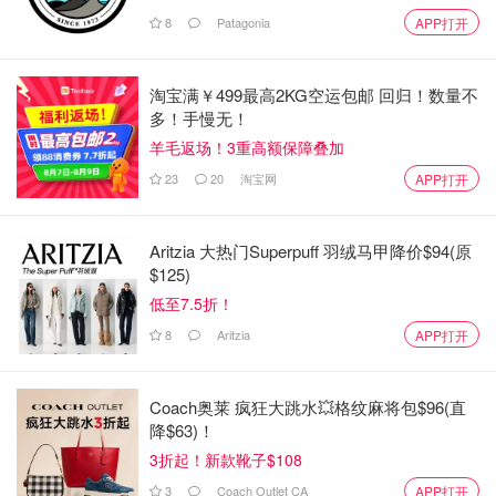
CeraVe也是美國皮膚科醫生經常推薦的品牌，我相信大家
8
Patagonia
APP打开
也不陌生。這款防曬乳也容易塗抹，也是物理性防曬乳，
Titanium Dioxide 9%, Zinc Oxide 7%。
淘宝满￥499最高2KG空运包邮 回归！数量不
唯一缺點就是太顯白，所以如果怕顯白的朋友，可以試看看
多！手慢无！
他們家的
Hydrating Sunscreen SPF 30 Face Sheer Tint
那
羊毛返场！3重高额保障叠加
款防曬乳。我自己因為想要有係數高一點的防曬乳，所以選
23
20
淘宝网
APP打开
擇這一款。
Amazon
Aritzia 大热门Superpuff 羽绒马甲降价$94(原
$125)
CeraVe SPF50 防晒霜
低至7.5折！
$14.99
购买
8
Aritzia
APP打开
Amazon
Coach奥莱 疯狂大跳水💥格纹麻将包$96(直
CeraVe 润色防晒霜 SPF 30
降$63)！
3折起！新款靴子$108
$15.99
购买
3
Coach Outlet CA
APP打开