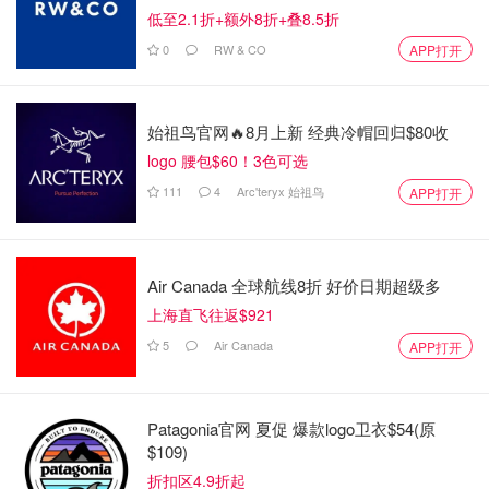
CeraVe 100% Mineral Sunscreen SPF 50
低至2.1折+额外8折+叠8.5折
0
RW & CO
APP打开
始祖鸟官网🔥8月上新 经典冷帽回归$80收
logo 腰包$60！3色可选
111
4
Arc'teryx 始祖鸟
APP打开
Air Canada 全球航线8折 好价日期超级多
上海直飞往返$921
5
Air Canada
APP打开
Patagonia官网 夏促 爆款logo卫衣$54(原
$109)
折扣区4.9折起