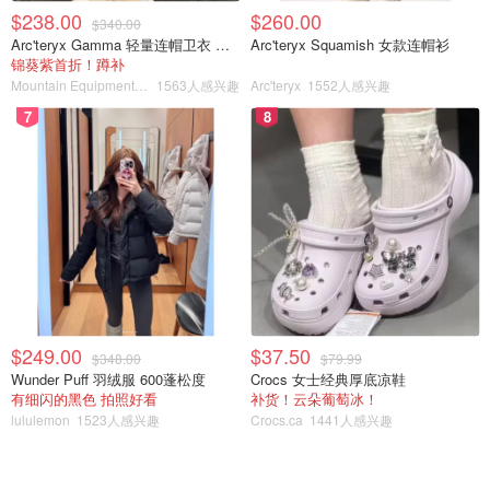
$238.00
$260.00
人關注的，我個人也很喜歡，包裝好亮眼喔！
$340.00
Arc'teryx Gamma 轻量连帽卫衣 女款
Arc'teryx Squamish 女款连帽衫
锦葵紫首折！蹲补
原本想要買Sephora最近推出的防曬乳組合 Sephora
Mountain Equipment Company
1563人感兴趣
Arc'teryx
1552人感兴趣
Favorites Sun Safety Kit，裡面就有 Supergoop!®’s
7
8
Unseen Sunscreen SPF 40，但是都先被 Rouge 搶光光
啦！！不知道還會不會補貨，好想買喔～～～
Amazon
Amazon.com : Supergoop! Mattescreen - 1.5
fl oz - 100% Mineral Broad Spectrum SPF 40
Sunscreen - Reef-Safe Formula Smooths
购买
Skin’s Appearance, Minimizes Pores, Controls
Shine - Water &amp; Sweat Resistant : Beauty
有發現？我推薦的都是物理性防曬乳嗎？
$249.00
$37.50
$348.00
$79.99
Wunder Puff 羽绒服 600蓬松度
Crocs 女士经典厚底凉鞋
其實我一直有在使用防曬，以前多是使用日系品牌，也都是
有细闪的黑色 拍照好看
补货！云朵葡萄冰！
跟著達人們的建議或是去藥妝店抓一瓶「暢銷排行榜」，但
lululemon
1523人感兴趣
Crocs.ca
1441人感兴趣
是到了美國後，覺得還要扛防曬乳實在是太累人了，我的行
李箱的寶貝空間多是放零食啊！