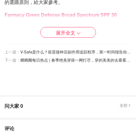
的選購原則，給大家參考。
Farmacy Green Defense Broad Spectrum SPF 30
Sunscreen
展开全文
上一篇：
V-Safe是什么？疫苗接种后副作用追踪程序，第一时间报告你的副作用！
下一篇：
晒晒圈每日热点 | 春季绝美穿搭一网打尽，穿的美美的去看看人间四月天！
问大家
0
全部
看過的Youtuber幾乎都推薦的防曬乳產品，因為SPF30 是
评论
防曬乳最基本的要求，好推，不油膩，我個人使用後，覺得