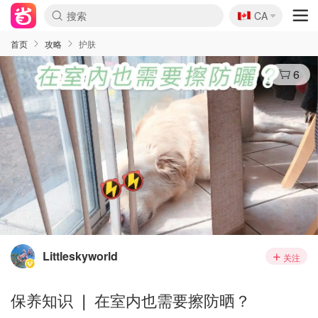
🇨🇦
CA
首页
攻略
护肤
6
Littleskyworld
关注
保养知识 ❘ 在室内也需要擦防晒？