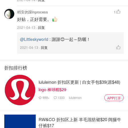
稍安勿躁inprocess
1
好贴，正好需要。
2021-04-13
· 回复
這款也很多人推薦，同樣是SPF30 的物理性防曬乳，有效
:
謝謝😊一起～防曬！
@Littleskyworld
成分是 Zinc Oxide 14%，同樣也是備孕女性可以選擇的一
2021-04-13
· 回复
款防曬乳。
比起前一款防曬乳，這款更有流動性，沒有特別的香味。這
折扣排行榜
個品牌幾乎產品系列都會添加角鯊烷 (Squalane)，有保
濕、抗氧化跟低敏等優點，我個人還蠻喜歡他們家的產品。
lululemon 折扣区更新 | 白女手包$39(原$48)
logo 棒球帽$29
Amazon
999+
1333
lululemon
APP打开
Amazon.com : Biossance Squalane + Zinc
Sheer Mineral Sunscreen, 50ml : Beauty
$30
购买
RW&CO 折扣区上新 羊毛混纺裙$20 阔腿牛
仔裤$17