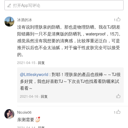
真的很喜歡。
打开App写评论
這款是物理性防曬乳，有效成分是 Titanium Dioxide 2.40%,
冰酒的冰
1
Zinc Oxide 5.82%。如果有備孕需求的女性，可以使用。
没有说到理肤泉的防晒。那也是物理防晒。我在TJ阴差
阳错薅到一只不是清爽版的防晒乳，waterproof，15刀。
Amazon
感觉虽然没有我想要的清爽感，比较厚重还泛白，可是
Farmacy Green Defense SPF30 Broad
推开以后也不会太油腻，对于偏干性皮肤完全可以接受
Spectrum Mineral Sunscreen with Zinc Oxide,
Titanium Dioxide &amp; Natural Antioxidants:
的。
$36
购买
Beauty
2021-04-15
· 回复
:
對耶！理肤泉的產品也很棒～～TJ很
@Littleskyworld
Biossance Squalane + Zinc Sheer Mineral Sunscreen
多好貨，我也好喜歡TJ～下次去TJ也找看看防曬來試
看看～
2021-04-16
· 回复
Nicole06
1
亲测需要
2021-04-14
· 回复