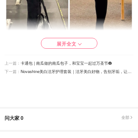
展开全文
上一篇：
卡通包 | 南瓜做的南瓜包子，和宝宝一起过万圣节🎃
图片来自于@ 努力努力再努力啊，版权属于原作者
下一篇：
Novashine美白洁牙护理套装｜洁牙美白好物，告别牙垢，让微笑更自信健康！
下面从
力量训练，饮食和休息
三个方面来分享我的臀部增肌
经验。
1. 力量训练
问大家
0
全部
科普知识
之前提到过增肌的原理是肌肉在力量训练不断加大重量时会