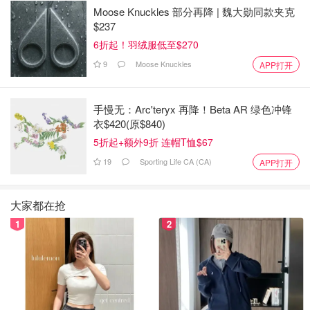
的重量完全达不到需求。而研究表明，从断掉重训之后的2
Moose Knuckles 部分再降 | 魏大勋同款夹克
个月开始，身体就会开始流失肌肉，所以从左图中可以看出
$237
我的肌肉流失，臀部扁平，腿部也没有肌肉线条。那时候的
6折起！羽绒服低至$270
体重在105.2lb/95.4斤。
9
Moose Knuckles
APP打开
8月中旬，西雅图的24hour fitness健身房开始开放，于是我
手慢无：Arc'teryx 再降！Beta AR 绿色冲锋
临时办了卡去开始进行慢慢的恢复训练。直到9月初，我的
衣$420(原$840)
健身房ProClub（强烈推荐给在西雅图的小伙伴哦！）终于
5折起+额外9折 连帽T恤$67
也开放了，于是在9月7日我开始跑Jeff Nippard的这个八周
19
Sporting Life CA (CA)
APP打开
Glute Hypertrophy Program。
右图拍摄于2020年10月24日，是八周臀部训练的最后一
大家都在抢
天。从图中可以很明显的看到腿部线条变紧实，臀部线条变
1
2
明显。臀大肌，臀中肌和臀小肌都有明显的变大。经过八周
的训练，不仅恢复到了疫情之前的体型，而且还有明显的提
升。体重在108lb/98斤。
力量上的进步