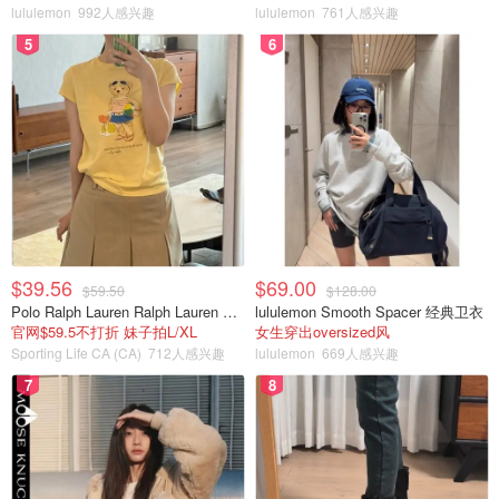
lululemon
992人感兴趣
lululemon
761人感兴趣
这个动作主要训练到臀大肌，臀中肌和大腿后肌，同时也会
5
6
训练到股二头肌和内收肌，是训练臀部肌肉最有效的动作。
这个动作的关键在于要使用臀部出力推动杠铃抬起，而非腰
椎，要避免下背部过度拱起。在动作全程保持下巴向下收
紧，可以更好的使臀部出力。同时要想象脚跟推地。
$39.56
$69.00
$59.50
$128.00
Polo Ralph Lauren Ralph Lauren Polo Bear 女童棉T恤 染色 1件
lululemon Smooth Spacer 经典卫衣
官网$59.5不打折 妹子拍L/XL
女生穿出oversized风
Sporting Life CA (CA)
712人感兴趣
lululemon
669人感兴趣
7
8