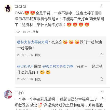
作者Jeff Nippard是一位专业健身人士和教练，也是我个人
OliOliOli
follow了很久的Youtuber。他的youtube channel分享以科学
OMG
全是干货，一点不惨水，这也太棒了👏🏻
研究为基础的健身知识和营养学知识，目前有2.18M
👏🏻👏🏻我要跟着你练起来！不能再三天打鱼 两天晒网
subscriber。他所设计的这款臀部增肌项目，是他所有项目
了！这身材，穿什么能不好看？
中最热门的一款，提供了为期八周，每周三天Lower Body
2020-10-25
· 回复
和两天Upper Body的所有训练安排。前六周是积累期
（Accumulation Phase），重点在积累训练量以促使肌肉
:
么么么
我们一起加油
@努力努力再努力啊
力量加强，后两周是减负期（Deload/ Deload week），降
一起运动！
低训练量和训练强度的训练周，目地是为了给肌肉修复增长
2020-10-26
· 回复
的时间，并且去除多余的疲劳，防止训练过度。
回复
:
yeah～一起运动
@OliOliOli
@努力努力再努力啊
根据他提供的一周五天训练计划，我的一周训练规划是：
什么的最好了
2020-10-26
· 回复
周一：Lower Body
周二：Upper Body
二小白
周三：Rest Day
一个字一个字读到最后啊！ 感觉自己好幸福啊 上了一节
私教课的感觉
“高温烘烤过的土豆和红薯，升糖指数
周四：Lower Body