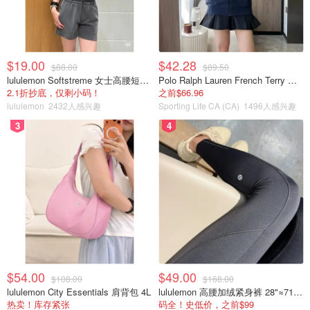
Hip Thrust臀冲：
110lb x 11 ➡️ 1135lb x 11
$19.00
$42.28
$88.00
$89.50
1RM：150lb ➡️ 185lb
lululemon Softstreme 女士高腰短裤 10cm
Polo Ralph Lauren French Terry 女童连帽卫衣 7-16码
2.1折抄底，仅剩小码！
之前$66.96
Glute Elevated Hip Abduction臀部抬高坐姿髋外展：
lululemon
2432人感兴趣
Sporting Life CA (CA)
1496人感兴趣
3
4
65lb x 30 ➡️ 100lb x 25
1RM：130lb ➡️ 184lb
重点动作
这份训练计划中，安排了很多不同的臀部训练动作，其中最
重要的动作是Hip Thrust/杠铃臀推，Romanian Deadlift/杠
铃直腿硬拉和Glute Elevated Hip Abduction/臀部抬高坐姿
髋外展。
$54.00
$49.00
$108.00
$168.00
lululemon City Essentials 肩背包 4L
lululemon 高腰加绒紧身裤 28"≈71cm 5个口袋
Hip Thrust/杠铃臀推
热卖！库存紧张
码全！史低价，之前$99