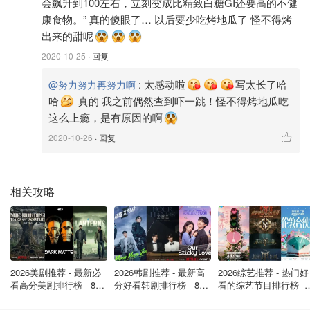
会飙升到100左右，立刻变成比精致白糖GI还要高的不健
周五：Upper Body
康食物。” 真的傻眼了… 以后要少吃烤地瓜了 怪不得烤
出来的甜呢
周六：Lower Body
2020-10-25
· 回复
周日：Rest Day
:
太感动啦
写太长了哈
@努力努力再努力啊
有小伙伴可能会问，既然是臀部增肌训练，为什么还需要练
哈
真的 我之前偶然查到吓一跳！怪不得烤地瓜吃
上半身呢？因为健身是要锻炼到身体各部位肌肉，这样身材
这么上瘾，是有原因的啊
比例才会均匀。而且单独练习下半身会造成身体肌肉不均
2020-10-26
· 回复
衡，对身体自身机能也不好，因此我们需要上半身和下半身
同时进行训练。
相关攻略
训练计划测评
我个人跑下来的感受是，这份训练计划对臀部增肌和力量提
升效果都很明显。Lower Body Day的动作安排合理，每日
的训练容量安排也非常合理。它把Strtchers, Activators 和
2026美剧推荐 - 最新必
2026韩剧推荐 - 最新高
2026综艺推荐 - 热门好
Pumpers的动作合理的安排到每一天，不尽让肌肉得到全面
看高分美剧排行榜 - 8月
分好看韩剧排行榜 - 8月
看的综艺节目排行榜 - 
最新: 《​​足球教练 》第
最新：丁海寅《我的荒
月最新:《​​伦敦合伙人
足够的训练和刺激，同时也给肌肉充足时间修复和增长，同
四季回归！
糖恋爱 》上线❣️
回归啦