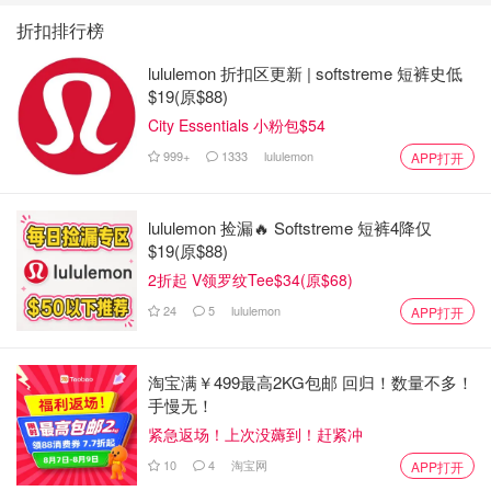
时，每日的训练容量不会使肌肉训练过度。唯一不足的是，
折扣排行榜
这份项目对于Upper Body workout的安排容量较低，因此在
每个Upper Body Day 我会自己添加一组哑铃卧推/上斜哑铃
lululemon 折扣区更新 | softstreme 短裤史低
$19(原$88)
卧推及杠铃卧推。
City Essentials 小粉包$54
体型上的改变
999+
1333
lululemon
APP打开
我个人认为体型上的改变是很明显的。也推荐小伙伴们通过
拍对比图的方式直观的感受到自己重训的进步。贴上文章最
lululemon 捡漏🔥 Softstreme 短裤4降仅
开始的对比图：
$19(原$88)
2折起 V领罗纹Tee$34(原$68)
24
5
lululemon
APP打开
淘宝满￥499最高2KG包邮 回归！数量不多！
手慢无！
紧急返场！上次没薅到！赶紧冲
10
4
淘宝网
APP打开