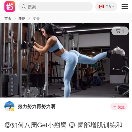
🇨🇦
CA
首页
攻略
变美
1
努力努力再努力啊
关注
😍如何八周Get小翘臀 😉 臀部增肌训练和