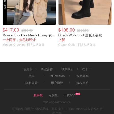
图片来自于网路 ，版权属于原作者
$417.00
$108.00
$695.00
$360.00
Romanian Deadlift/杠铃直腿硬拉
Moose Knuckles Mealy Bunny 女士双面穿连帽外套
Coach Work Boot 黑色工装靴
一衣两穿，大毛球设计
上新
这个动作主要训练到臀大肌和大腿后肌，同时也会训练到股
Moose Knuckles
567人感兴趣
Coach Outlet
562人感兴趣
二头肌和背部肌肉，是非常有效的练臀动作。我们在做的时
候需要保持大腿的绷直，在杠铃最底端的时候感受大腿后肌
的拉伸。
信用卡
商业合作
联系我们
双十一
黑五
InRewards
饭团外卖
隐私条款
用户协议
版权声明
触屏版
电脑版
下载App
2017©dealmoon.ca
页面信息由用户分享或品牌、商家提供，由Dealmoon核实后发布折
扣广告