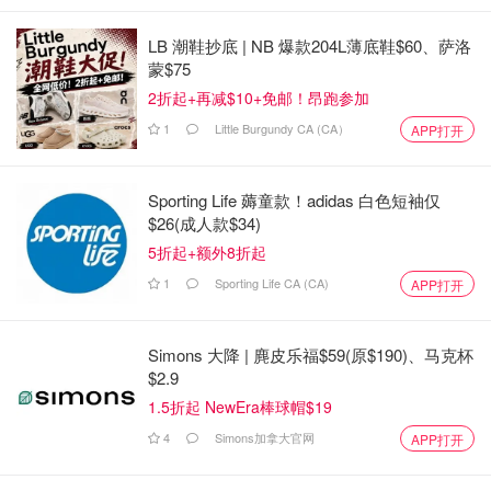
LB 潮鞋抄底 | NB 爆款204L薄底鞋$60、萨洛
蒙$75
2折起+再减$10+免邮！昂跑参加
1
Little Burgundy CA (CA）
APP打开
Sporting Life 薅童款！adidas 白色短袖仅
$26(成人款$34)
5折起+额外8折起
图片来自于@努力努力再努力啊 ，版权属于原作者
1
Sporting Life CA (CA)
APP打开
2020年3月开始，因为疫情原因健身房关闭，无法进行重
训，我开始了居家健身，主要以HIIT和跟随一些youtube视
Simons 大降 | 麂皮乐福$59(原$190)、马克杯
$2.9
频健身为主，比如Pamela和May的home workout，但是我
1.5折起 NewEra棒球帽$19
们之前提到过，科学原理上来讲，想要维持和提高肌肉量，
是需要progressive overload 的，然而这些home workout都
4
Simons加拿大官网
APP打开
是以自身重量，对于健身过一段时间的我来说，下半身锻炼