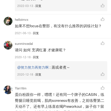
2022-03-13
· 回复
helloimvx
如果不想focus在臀部，有没有什么推荐的训练计划？
图片来自于网络 ，版权属于原作者
2021-06-13
· 回复
一般来说，以增肌为目的的训练，每个动作做3组，每组做
sunminvedal
请问 如何 烹调红薯 才健康呢？
8-12个，重量增加和训练量增加可以交替进行。当目前重量
能够做到12个了，就可以增加重量。增加重量之后可能只能
2020-12-18
· 回复
做到8个，那下一次训练就以增加训练量为目标，直到可以
:
蒸或者煮～
@努力努力再努力啊
完成12个。
2020-12-18
· 回复
了解了增肌原理和实现方式，下面我们就可以跟着项目开始
进行训练了。
Yan16m
蛋白粉跟你一样，嘿嘿！还有同一个牌子的CASIN，练
训练计划
臀腿日睡觉前喝，肌肉soreness有改善，之前练臀第二
天动不了。还有早上练喜欢喝Preworkout，妹子你？留
我从2020年9月7日到2020年10月24日，跟着
Jeff