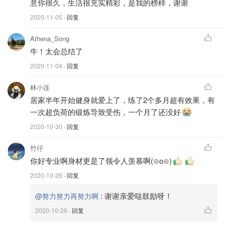
意你很久，生活很充实精彩，是我的榜样，谢谢
Nippard's Glute Hypertrophy Program
进行为期八周的臀
部增肌训练。大家可以谷歌直接搜索关键词“jeff nippard
2020-11-05
· 回复
glute hypertrophy program pdf”获取pdf版本免费项目手册。
Athena_Song
在这里我就不过多描述具体的计划内容了，因为这份训练手
牛！太会总结了
册里写的非常详细，也有所有动作的视频指导链接。大家可
2020-11-04
· 回复
以安心按照这份手册进行训练。
林小连
居家半年开始健身就爱上了，练了2个多月超有效果，有
一次超负荷的锻炼导致受伤，一个月了还没好
2020-10-30
· 回复
竹仔
你好专业啊身材更是了领令人羡慕啊(⊙o⊙)
2020-10-26
· 回复
:
谢谢亲爱哒鼓励呀！
@努力努力再努力啊
2020-10-26
· 回复