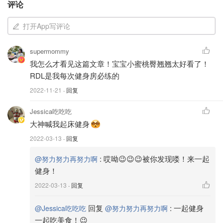
撕裂肌纤维，之后在休息时通过补充足量营养，使撕裂的肌
评论
纤维修复生长，这时肌肉会长得更大。这里面最关键的是
打开App写评论
“不断加大重量”，专业名词叫做
渐进超负荷（Progressive
Overload）
。肌肉只有持续的接受越来越大的外来压力的
supermommy
刺激，才会不得不做出一些改变，让其保持和增长。其实骨
我怎么才看见这篇文章！宝宝小蜜桃臀翘翘太好看了！
密度，肌腱韧带的强度，心肺体能等等身体素质的提升，也
RDL是我每次健身房必练的
是一样的原理。
2022-11-21
· 回复
实现渐进超负荷的常见方式两个，
Jessica吃吃吃
增加训练强度，比如上一次训练时卧推做了135lb * 10
大神喊我起床健身
个，那这一次训练就要努力尝试做到135lb * 12个。
2022-03-13
· 回复
增加训练重量，还是以卧推为例，上次能够推起
:
哎呦😉😉😉被你发现喽！来一起
@努力努力再努力啊
135lb，这次可以尝试145lb。
健身！
2022-03-13
· 回复
回复
:
一起健身
@Jessica吃吃吃
@努力努力再努力啊
一起吃美食！😉