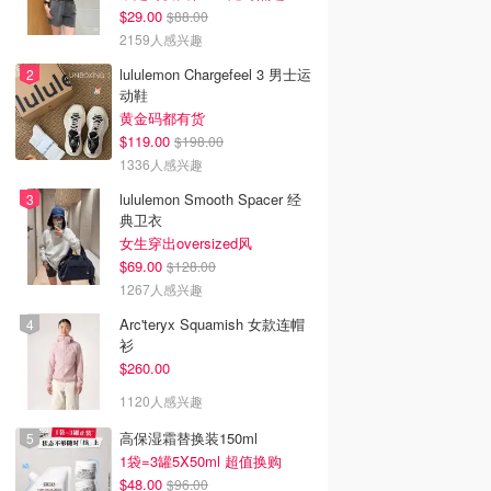
$29.00
$88.00
2159人感兴趣
lululemon Chargefeel 3 男士运
动鞋
黄金码都有货
$119.00
$198.00
1336人感兴趣
lululemon Smooth Spacer 经
典卫衣
女生穿出oversized风
$69.00
$128.00
1267人感兴趣
Arc'teryx Squamish 女款连帽
衫
$260.00
1120人感兴趣
高保湿霜替换装150ml
1袋=3罐5X50ml 超值换购
$48.00
$96.00