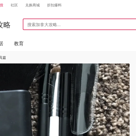
搜
社区
兑换商城
折扣爆料
攻略
居
教育
具篇