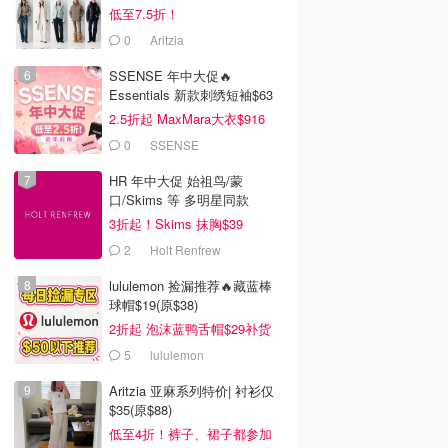
低至7.5折！
0
Aritzia
SSENSE 年中大促🔥
Essentials 新款刺绣短袖$63
2.5折起 MaxMara大衣$916
(原$2130)
0
SSENSE
HR 年中大促 始祖鸟/蒙
口/Skims 等 多明星同款
3折起！Skims 抹胸$39
2
Holt Renfrew
lululemon 捡漏推荐🔥藏蓝棒
球帽$19(原$38)
2折起 泡沫蓝鸭舌帽$29补货
5
lululemon
Aritzia 亚麻系列特价| 衬衫仅
$35(原$88)
低至4折！裤子、裙子都参加