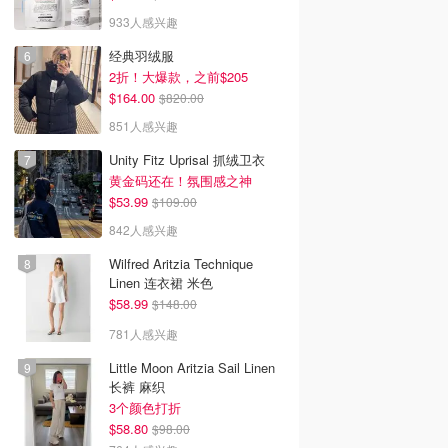
933人感兴趣
经典羽绒服
2折！大爆款，之前$205
$164.00
$820.00
851人感兴趣
Unity Fitz Uprisal 抓绒卫衣
黄金码还在！氛围感之神
$53.99
$109.00
842人感兴趣
Wilfred Aritzia Technique
Linen 连衣裙 米色
$58.99
$148.00
781人感兴趣
Little Moon Aritzia Sail Linen
长裤 麻织
3个颜色打折
$58.80
$98.00