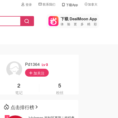
联系我们
加拿大
登录
下载App
🇺🇸
美国
下载 DealMoon App
体验更多精彩
🇨🇳
中国
🇨🇦
加拿大
🇬🇧
英国
🇩🇪
德国
Pd1364
3
🇫🇷
加关注
法国
🇮🇹
2
5
意大利
笔记
粉丝
🇦🇺
澳洲
点击排行榜
🇳🇿
新西兰
lululemon 折扣区更新 | 超经典