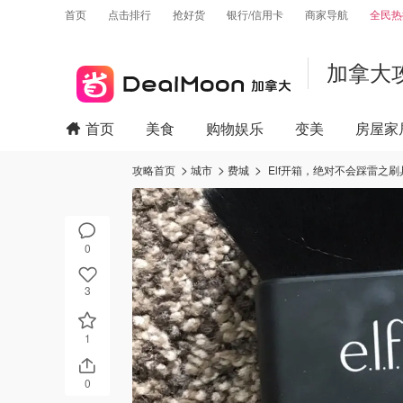
首页
点击排行
抢好货
银行/信用卡
商家导航
全民热
加拿大
首页
美食
购物娱乐
变美
房屋家
攻略首页
城市
费城
Elf开箱，绝对不会踩雷之刷
0
3
1
0