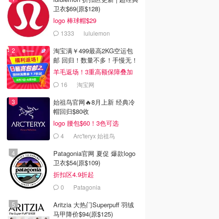
卫衣$69(原$128)
logo 棒球帽$29
1333
lululemon
淘宝满￥499最高2KG空运包
邮 回归！数量不多！手慢无！
羊毛返场！3重高额保障叠加
16
淘宝网
始祖鸟官网🔥8月上新 经典冷
帽回归$80收
logo 腰包$60！3色可选
4
Arc'teryx 始祖鸟
Patagonia官网 夏促 爆款logo
卫衣$54(原$109)
折扣区4.9折起
0
Patagonia
Aritzia 大热门Superpuff 羽绒
马甲降价$94(原$125)