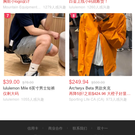
胸前小logo设计
白金上线小码就断货！
Mountain Equipment Company
1279人感兴趣
lululemon
1260人感兴趣
7
8
$39.00
$249.94
$78.00
$500.00
lululemon Mile 6英寸男士短裤
Arc'teryx Beta 男款夹克
仅剩大码
再降5折!之前$424.96 大橙子好显白 蹲补
lululemon
1055人感兴趣
Sporting Life CA (CA)
973人感兴趣
信用卡
商业合作
联系我们
双十一