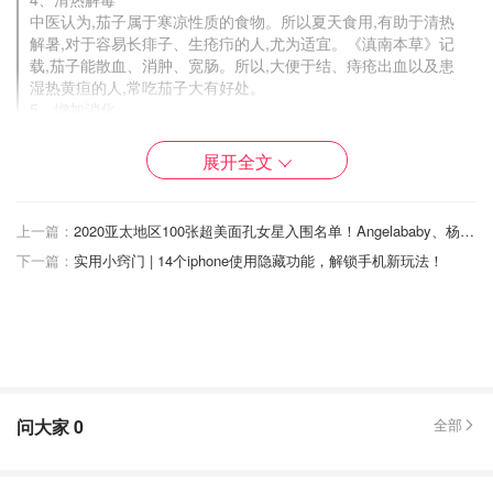
中医认为,茄子属于寒凉性质的食物。所以夏天食用,有助于清热
解暑,对于容易长痱子、生疮疖的人,尤为适宜。《滇南本草》记
载,茄子能散血、消肿、宽肠。所以,大便于结、痔疮出血以及患
湿热黄疸的人,常吃茄子大有好处。
5、增加消化
现代医学证明食用茄子,能增加乙酰胆碱的释放,造成消化液的分
泌增加和消化运动的增强。
展开全文
6、防癌抗癌
茄子含有龙葵碱,能抑制消化系统肿瘤的增殖,对于防治胃癌有一
定效果。此外,茄子还有清退癌热的作用
上一篇：
2020亚太地区100张超美面孔女星入围名单！Angelababy、杨幂、热巴、Lisa...你Vote谁？
7、美容减肥
下一篇：
实用小窍门 | 14个iphone使用隐藏功能，解锁手机新玩法！
茄子有阻止吸收脂肪作用,对减肥人士来讲是一种好吃又有益的蔬
菜。而紫色茄子还对皮肤有美白的效果。
茄子有很多做法，《鱼香茄子》这道开胃菜尤
其是我们去餐馆点击率极高的菜，那在家怎么
煮才能即软糯，又不要多油？还要煮出来诱人
的颜来…更要简单易上手，有什么秘诀呢？
问大家
0
全部