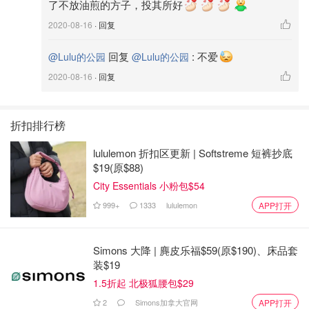
了不放油煎的方子，投其所好
2020-08-16
· 回复
回复
:
不爱
@Lulu的公园
@Lulu的公园
2020-08-16
· 回复
折扣排行榜
lululemon 折扣区更新 | Softstreme 短裤抄底
$19(原$88)
City Essentials 小粉包$54
让我们一起来做这道菜吧：
999+
1333
lululemon
APP打开
食材：
Simons 大降 | 麂皮乐福$59(原$190)、床品套
🍆2个中国茄子
装$19
1.5折起 北极狐腰包$29
🧄3瓣大蒜切碎末
2
Simons加拿大官网
APP打开