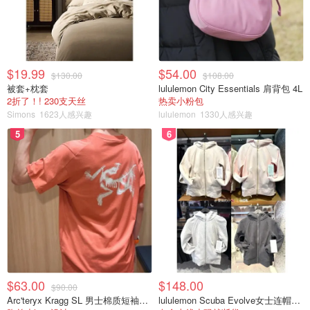
$19.99
$54.00
$130.00
$108.00
被套+枕套
lululemon City Essentials 肩背包 4L
2折了！! 230支天丝
热卖小粉包
Simons
1623人感兴趣
lululemon
1330人感兴趣
5
6
$63.00
$148.00
$90.00
Arc'teryx Kragg SL 男士棉质短袖T恤
lululemon Scuba Evolve女士连帽卫衣 全拉链