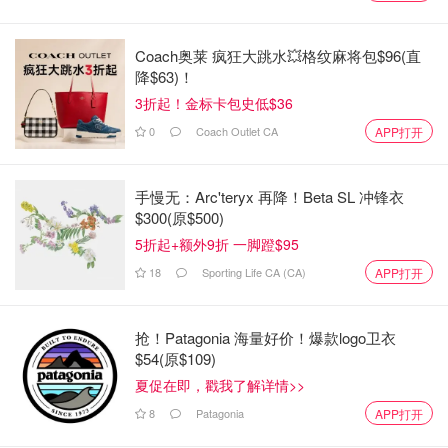
🌶2个小米椒切碎
少许葱花
Coach奥莱 疯狂大跳水💥格纹麻将包$96(直
降$63)！
调料：
3折起！金标卡包史低$36
盐，糖，白醋，镇江香醋，鸡精，生抽，辣椒酱，菜油，香
0
Coach Outlet CA
APP打开
麻油，罐装牛肉汤（或者鸡汤，或者白水）
手慢无：Arc'teryx 再降！Beta SL 冲锋衣
做法：
$300(原$500)
1，把洗净的茄子切去头尾，切四瓣，再切块
5折起+额外9折 一脚蹬$95
18
Sporting Life CA (CA)
APP打开
2，切好的茄子浸泡在冷水中加适量白醋，浸泡10分钟⭐️这
是茄子不发黑的秘诀一。
抢！Patagonia 海量好价！爆款logo卫衣
3，浸泡过的茄子捞出来放在盘子里面加盐拌匀，抓捏。⭐️
$54(原$109)
这样也是为了防止茄子氧化变黑。
夏促在即，戳我了解详情>>
8
Patagonia
APP打开
4，乘着腌茄子的时候我们来做鱼香酱汁：