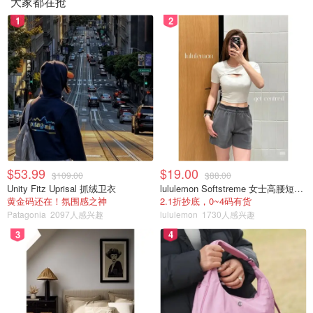
大家都在抢
1
2
$53.99
$19.00
$109.00
$88.00
Unity Fitz Uprisal 抓绒卫衣
lululemon Softstreme 女士高腰短裤 10cm
黄金码还在！氛围感之神
2.1折抄底，0~4码有货
Patagonia
2097人感兴趣
lululemon
1730人感兴趣
3
4