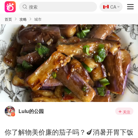
🇨🇦
CA
首页
攻略
城市
Lulu的公园
关注
你了解物美价廉的茄子吗？🍆消暑开胃下饭