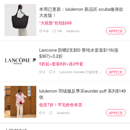
蒜末，小米椒碎，一勺盐，一勺鸡精，二勺糖，一勺镇江香
本周已更新：lululemon 新品区 scuba修身款
醋，半勺生抽，三勺罐装牛肉汤，调匀备用。
大改版！
“大屁股”包包$268
5，这时茄子腌好了！杀出很多水分来，把水分挤干，加入
一大勺生淀粉，拌匀让每块茄子都裹上粉，⭐️这样的茄子口
416
146
lululemon
APP打开
感更爽滑，而且不吸油👍
Lancome 防晒2支$50 菁纯水套装$116(值
6，锅热后，🈲不加油‼️直接倒入茄子煎，铺平茄子煎，煎到
$367)=3.2折
有点金黄，两面煎软。
5折起+套装8折+送2件套
7，茄子煎软后，加一勺油，一勺辣椒酱，炒出红油，并与
6
3
Lancome Canada 兰蔻加拿大官网
APP打开
茄子混合。（因为家属不喜辣，所以我辣椒酱下的不多）
8，接着加入之前准备的鱼香调料汁，小火🔥烧三分钟，把
lululemon 羽绒服反季买wunder puff 系列$149
收
茄子烧入味。
低至7折！罕见粉色有货
9，大火收汁，出锅前加几滴香油，撒上葱花，轻炒拌匀
0
lululemon
APP打开
10，起锅装盘✅