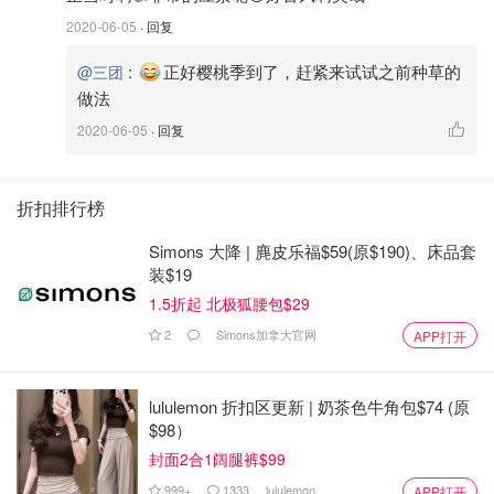
2020-06-05
· 回复
图片来源@三团，版权属于原作者
:
正好樱桃季到了，赶紧来试试之前种草的
@三团
做法
2020-06-05
· 回复
折扣排行榜
Simons 大降 | 麂皮乐福$59(原$190)、床品套
装$19
1.5折起 北极狐腰包$29
2
Simons加拿大官网
APP打开
lululemon 折扣区更新 | 奶茶色牛角包$74 (原
$98）
封面2合1阔腿裤$99
图片来源@三团，版权属于原作者
999+
1333
lululemon
APP打开