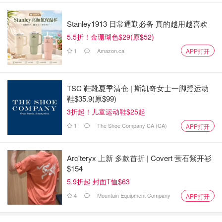
大火收汁后的樱桃呈粘稠状，过滤掉一些汁水。
冷却片刻后，一颗颗将核掏出，只剩下其果肉。
Stanley1913 日常通勤必备 真的越用越喜欢
5.5折！金珊瑚色$29(原$52)
1
Amazon.ca
APP打开
TSC 鞋靴夏季清仓 | 斯凯奇女士一脚蹬运动
鞋$35.9(原$99)
3折起！儿童运动鞋$25起
1
The Shoe Company CA (CA)
APP打开
Arc'teryx 上新 多款首折 | Covert 萤石紫开衫
$154
5.9折起 封面T恤$63
4
Mountain Equipment Company
APP打开
图片来源@三团，版权属于原作者