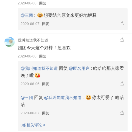
2020-06-06
· 回复
:
想要结合原文来更好地解释
@三团
2020-06-07
· 回复
我叫知道我不知道
团团今天这个好棒！超喜欢
图片来源@三团，版权属于原作者
2020-06-06
· 回复
🍒煮以梅水
回复
:
哈哈哈那人家看
@我叫知道我不知道
@匿名用户
晚了啦
用筛子过滤出蔓越莓干，得到以下纯净的梅水。
2020-06-06
· 回复
回复
:
你太可爱了 哈哈
@三团
@我叫知道我不知道
哈
2020-06-07
· 回复
3条相关评论