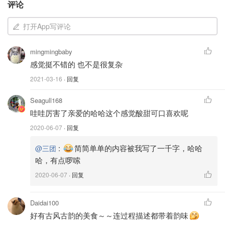
评论
🍒准备梅水
打开App写评论
梅水，即杨梅煮水。
mingmingbaby
因为没有杨梅，我用了蔓越莓干代替其来煮水。
感觉挺不错的 也不是很复杂
P.S.：我觉得可以用超市里卖的杨梅干煮水，也可以直接用
2021-03-16
· 回复
现成的杨梅汁、青梅汁，或者蔓越莓汁等等。
Seagull168
锅内倒入300mL的清水烧开，放入一些蔓越莓干，小火将其
哇哇厉害了亲爱的哈哈这个感觉酸甜可口喜欢呢
慢慢熬出红色。
2020-06-07
· 回复
:
简简单单的内容被我写了一千字，哈哈
@三团
哈，有点啰嗦
2020-06-07
· 回复
Daidai100
好有古风古韵的美食～～连过程描述都带着韵味