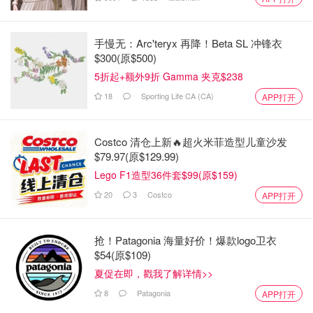
手慢无：Arc'teryx 再降！Beta SL 冲锋衣
$300(原$500)
5折起+额外9折 Gamma 夹克$238
18
Sporting Life CA (CA)
APP打开
Costco 清仓上新🔥超火米菲造型儿童沙发
$79.97(原$129.99)
Lego F1造型36件套$99(原$159)
20
3
Costco
APP打开
抢！Patagonia 海量好价！爆款logo卫衣
图片来源@三团，版权属于原作者
$54(原$109)
夏促在即，戳我了解详情>>
🍒去核
8
Patagonia
APP打开