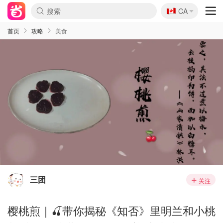
🇨🇦
CA
首页
攻略
美食
三团
关注
樱桃煎｜🍒带你揭秘《知否》里明兰和小桃