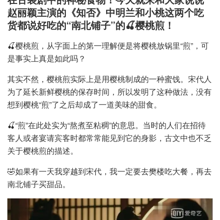
赵丽颖主演的《知否》中明兰和小桃这两个吃
货都说好吃的“南北铺子”的🍒樱桃煎！
🍒樱桃煎，从字面上的第一理解便是将樱桃放锅里“煎”，可
是事实上真是如此吗？
其实不然，樱桃煎实际上是用樱桃制成的一种蜜饯。宋代人
为了延长新鲜樱桃的保存时间，所以发明了这种做法，没有
想到樱桃“煎”了之后却成了一道美味的甜食。
🍒“煎”在此处实为“熬煮至粘稠”的意思。当时的人们在招待
客人或者宴请宾客时都常常能见到它的身影，古文中也不乏
关于樱桃煎的描述。
🤣如果有一天我穿越到宋代，我一定要去樊楼吃大餐，再去
南北铺子买甜品。