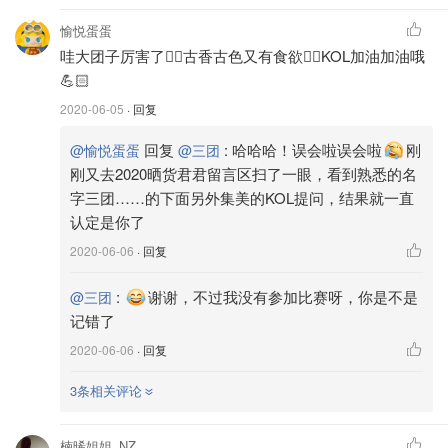
愉悦蛋蛋
哇大团子厉害了👍🏻古香古色又有食欲👍🏻KOL加油加油哦
💪🏻
2020-06-05
· 回复
回复
:
哈哈哈！误会啦误会啦
刚
@愉悦蛋蛋
@三团
刚又去2020晒货君君留言区扫了一眼，看到熟悉的名
图片来源@三团，版权属于原作者
字三团……的下面另外集美的KOL提问，结果就一直
认定是你了
将蔓越莓干过滤出来后剩下的梅水再倒回锅中，放入大约25
颗左右洗净的新鲜樱桃。
2020-06-06
· 回复
:
谢谢，不过我没有参加比赛呀，你是不是
@三团
记错了
2020-06-06
· 回复
3条相关评论
楠晞姐姐_NZ