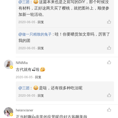
:
这篇本来也是之前写的DIY，那个时候没
@三团
有材料，正好这两天买了樱桃，就把图补上，顺便参
加新一轮活动。
2020-06-05
· 回复
图片来源@三团，版权属于原作者
:
哇！你要晒货加文章吗，厉害了
@做一只精致的兔子
大火烧开，大火熬煮，大火收汁。
我的团
2020-06-05
· 回复
NiNiMia
古代就有🍒啦
2020-06-05
· 回复
:
是哒，还有很多种吃法呢
@三团
2020-06-05
· 回复
heianxianer
正当时啊👍非常的应景呢😍好古风啊美哉