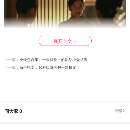
展开全文
图片来源于网络，版权属于原作者
上一篇：
小众包合集｜一眼就爱上的新品小众品牌
下一篇：
新手指南：10种口味面包一次搞定
南宋时期林洪所著的《山家清供》食谱中就记载了关于樱桃
煎的做法：“要之，其法不过煮以梅水，去核捣印为饼，而
加以白糖耳。”
翻译成现代的话大意就是：樱桃煎的做法就是把新鲜樱桃用
梅水煮，然后去掉核，接着把果肉捣烂印压成饼状，最后撒
问大家
0
全部
上一些白糖即可。
🤓下面，我就来带大家开始做一下实验啦～