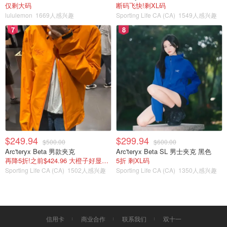
仅剩大码
断码飞快!剩XL码
图片来源@三团，版权属于原作者
lululemon
1669人感兴趣
Sporting Life CA (CA)
1549人感兴趣
7
8
❤️实验成功啦！明兰小桃同款樱桃煎轻松get!🤣
一起做起来吧～
$249.94
$299.94
$500.00
$600.00
Arc'teryx Beta 男款夹克
Arc'teryx Beta SL 男士夹克 黑色
再降5折!之前$424.96 大橙子好显白 蹲补
5折 剩XL码
Sporting Life CA (CA)
1502人感兴趣
Sporting Life CA (CA)
1350人感兴趣
图片来源于网络，版权属于原作者
信用卡
商业合作
联系我们
双十一