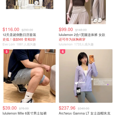
🍒加以白糖（或蜂蜜）
然后用模型把樱桃果肉压成自己想要的形状。
最后，在樱桃煎的上方稍微撒一点白糖即可。
$116.00
$99.00
$290.00
$148.00
12天圣诞倒数日历套装
lululemon 2合1宽腿连体裤 女款
史低！值$565 变相2折
还可作为抹胸裤穿
Eve Lom
1881人感兴趣
lululemon
1733人感兴趣
5
6
$39.00
$237.96
$78.00
$340.00
lululemon Mile 6英寸男士短裤
Arc'teryx Gamma LT 女士连帽夹克