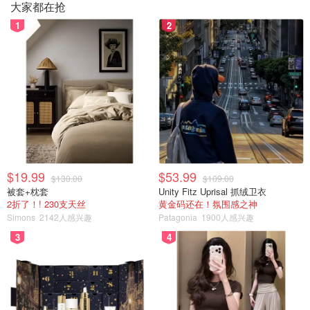
🍒捣印为饼
大家都在抢
1
2
将去核之后的樱桃果肉捣烂。
$19.99
$53.99
$130.00
$109.00
被套+枕套
Unity Fitz Uprisal 抓绒卫衣
2折了！! 230支天丝
黄金码还在！氛围感之神
Simons
2142人感兴趣
Patagonia
1900人感兴趣
3
4
图片来源@三团，版权属于原作者