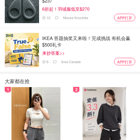
$237
6折起！羽绒服低至$270
12
Moose Knuckles
APP打开
IKEA 答题抽奖又来啦！完成挑战 有机会赢
$500礼卡
来抄答案>>
6
Ikea Canada
APP打开
2、粉类和白糖(25g)混合过筛。
大家都在抢
1
2