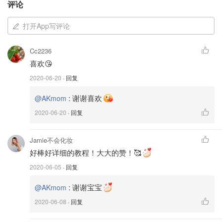
评论
打开App写评论
Cc2236
喜欢😘
2020-06-20
· 回复
:
谢谢喜欢
@AKmom
2020-06-20
· 回复
Jamie不会化妆
好棒好详细的教程！大大的赞！🥰
2020-06-05
· 回复
芒果班戟原则上与芒果千层蛋糕的材料与做法一致，就是造
:
谢谢宝宝
@AKmom
型上的不同而已~想要做好这两款甜点，关键在于饼皮的做
2020-06-08
· 回复
法！今天分享的这个配方我觉得比较容易操作并且非常好吃
的。小白也能一次成功哦😉，来跟做吗～