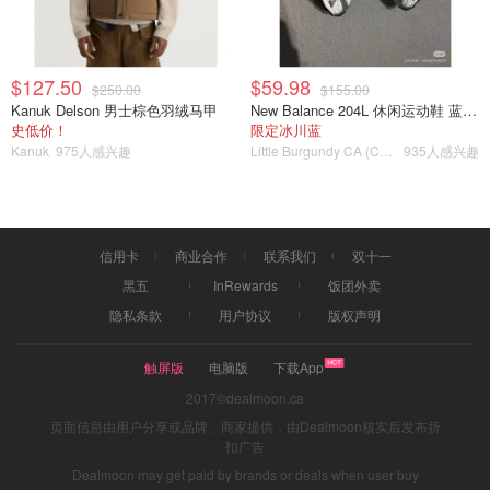
$127.50
$59.98
$250.00
$155.00
Kanuk Delson 男士棕色羽绒马甲
New Balance 204L 休闲运动鞋 蓝银色
史低价！
限定冰川蓝
Kanuk
975人感兴趣
Little Burgundy CA (CA）
935人感兴趣
5、把面粉糊倒入蛋液中，搅拌均匀，过筛
信用卡
商业合作
联系我们
双十一
黑五
InRewards
饭团外卖
隐私条款
用户协议
版权声明
触屏版
电脑版
下载App
2017©dealmoon.ca
页面信息由用户分享或品牌、商家提供，由Dealmoon核实后发布折
扣广告
Dealmoon may get paid by brands or deals when user buy