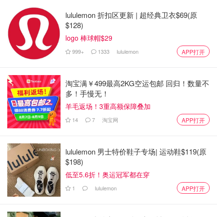
lululemon 折扣区更新 | 超经典卫衣$69(原
$128)
logo 棒球帽$29
999+
1333
lululemon
APP打开
淘宝满￥499最高2KG空运包邮 回归！数量不
多！手慢无！
1、隔水或微波炉加热溶化黄油
羊毛返场！3重高额保障叠加
14
7
淘宝网
APP打开
lululemon 男士特价鞋子专场| 运动鞋$119(原
$198)
低至5.6折！奥运冠军都在穿
1
lululemon
APP打开