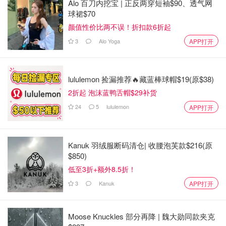
Alo 百刀内挖宝 | 正反两穿短袖$90、透气网
球裙$70
颜值性价比两不误！折扣款6折起
3
Alo Yoga
APP打开
lululemon 捡漏推荐🔥藏蓝棒球帽$19(原$38)
2折起 泡沫蓝鸭舌帽$29补货
24
5
lululemon
APP打开
Kanuk 羽绒服断码清仓| 收腰泡芙款$216(原
$850)
低至3折+额外8.5折！
3
Kanuk
APP打开
Moose Knuckles 部分再降 | 魏大勋同款夹克