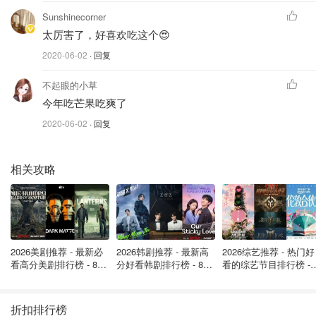
牛奶 250ml 黄油 20g 细砂糖 25g
Sunshinecorner
夹馅# 淡奶油 250g 细砂糖 20g 芒果一只切粒；
太厉害了，好喜欢吃这个😍
2020-06-02
· 回复
备注：普通面粉+玉米淀粉的量可换成低粉80g
不起眼的小草
做法步骤
今年吃芒果吃爽了
1⃣️先做千层皮
2020-06-02
· 回复
相关攻略
2026美剧推荐 - 最新必
2026韩剧推荐 - 最新高
2026综艺推荐 - 热门好
看高分美剧排行榜 - 8月
分好看韩剧排行榜 - 8月
看的综艺节目排行榜 - 
最新: 《​​足球教练 》第
最新：丁海寅《我的荒
月最新:《​​伦敦合伙人
四季回归！
糖恋爱 》上线❣️
回归啦
折扣排行榜