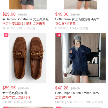
$29.00
$49.00
$88.00
$88.00
lululemon Softstreme 女士高腰短裤 10cm
Softstreme 女士高腰短裤 4英寸
不定时变回$19！随时点进来看
黄金4码还有货！
lululemon
2190人感兴趣
lululemon
1741人感兴趣
3
4
3、倒入牛奶搅拌均匀
$59.95
$42.28
$190.00
$89.50
女士棕色麂皮船鞋
Polo Ralph Lauren French Terry 女童连帽卫衣 7-16码
里外羊皮，舒服得很
之前$66.96
Simons
1290人感兴趣
Sporting Life CA (CA)
1108人感兴趣