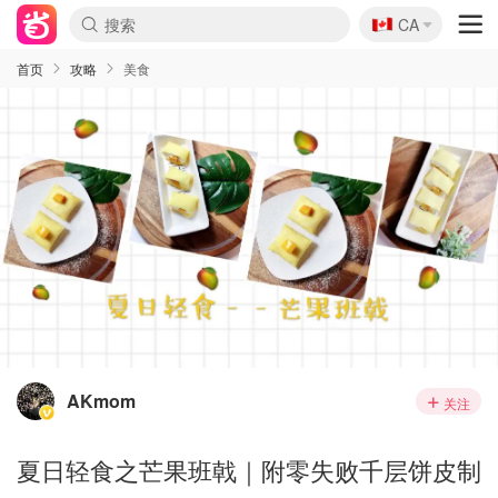
🇨🇦
CA
首页
攻略
美食
AKmom
关注
夏日轻食之芒果班戟｜附零失败千层饼皮制