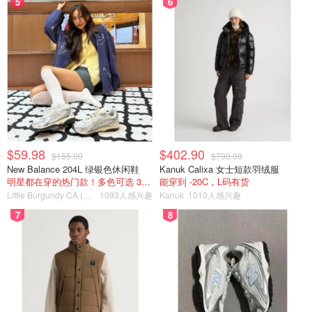
5
6
4、鸡蛋打散
$59.98
$402.90
$155.00
$790.00
New Balance 204L 绿银色休闲鞋
Kanuk Calixa 女士短款羽绒服
明星都在穿的热门款！多色可选 3.8折
能穿到 -20C，L码有货
Little Burgundy CA (CA）
1093人感兴趣
Kanuk
1010人感兴趣
7
8