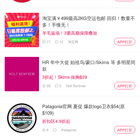
淘宝满￥499最高2KG空运包邮 回归！数量不
多！手慢无！
羊毛返场！3重高额保障叠加
17
10
淘宝网
APP打开
HR 年中大促 始祖鸟/蒙口/Skims 等 多明星同
款
3折起！Skims 抹胸$39
29
2
Holt Renfrew
APP打开
Patagonia官网 夏促 爆款logo卫衣$54(原
$109)
折扣区4.9折起
8
Patagonia
APP打开