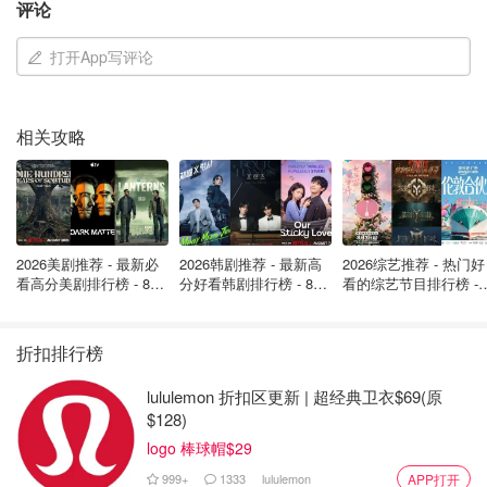
评论
打开App写评论
相关攻略
2026美剧推荐 - 最新必
2026韩剧推荐 - 最新高
2026综艺推荐 - 热门好
看高分美剧排行榜 - 8月
分好看韩剧排行榜 - 8月
看的综艺节目排行榜 - 
最新: 《​​足球教练 》第
最新：丁海寅《我的荒
月最新:《​​伦敦合伙人
四季回归！
糖恋爱 》上线❣️
回归啦
折扣排行榜
lululemon 折扣区更新 | 超经典卫衣$69(原
$128)
logo 棒球帽$29
999+
1333
lululemon
APP打开