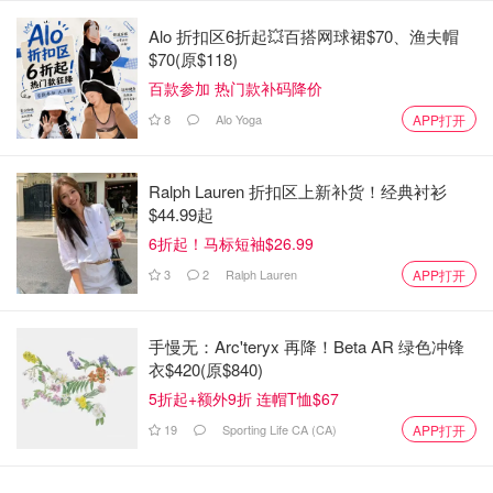
Alo 折扣区6折起💥百搭网球裙$70、渔夫帽
$70(原$118)
百款参加 热门款补码降价
8
Alo Yoga
APP打开
Ralph Lauren 折扣区上新补货！经典衬衫
$44.99起
6折起！马标短袖$26.99
3
2
Ralph Lauren
APP打开
手慢无：Arc'teryx 再降！Beta AR 绿色冲锋
衣$420(原$840)
5折起+额外9折 连帽T恤$67
19
Sporting Life CA (CA)
APP打开