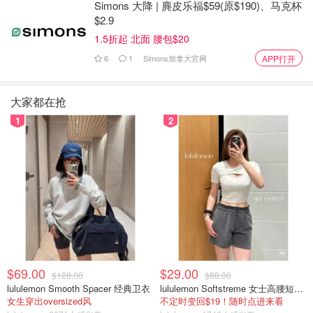
Simons 大降 | 麂皮乐福$59(原$190)、马克杯
$2.9
1.5折起 北面 腰包$20
6
1
Simons加拿大官网
APP打开
大家都在抢
1
2
$69.00
$29.00
$128.00
$88.00
lululemon Smooth Spacer 经典卫衣
lululemon Softstreme 女士高腰短裤 10cm
女生穿出oversized风
不定时变回$19！随时点进来看