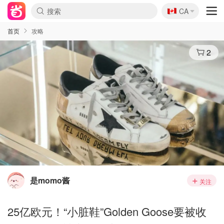
🇨🇦
CA
首页
攻略
2
是momo酱
关注
25亿欧元！“小脏鞋”Golden Goose要被收