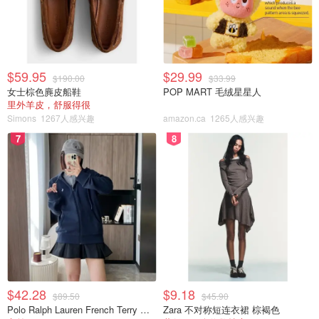
$59.95
$29.99
$190.00
$33.99
女士棕色麂皮船鞋
POP MART 毛绒星星人
里外羊皮，舒服得很
Simons
1267人感兴趣
amazon.ca
1265人感兴趣
7
8
$42.28
$9.18
$89.50
$45.90
Polo Ralph Lauren French Terry 女童连帽卫衣 7-16码
Zara 不对称短连衣裙 棕褐色