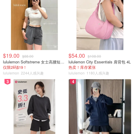
Kamaole Beach Park 2-版权属于@yitiantian
Day 2:
Haleakala看日出 (凌晨3:30就开上去了）回来补了
个午觉，下午吃吃喝喝，继续去了Kamaole Beach Park 1
& 3.
$19.00
$54.00
$88.00
$108.00
lululemon Softstreme 女士高腰短裤 10cm
lululemon City Essentials 肩背包 4L
仅限2码$19！
热卖！库存紧张
lululemon
2244人感兴趣
lululemon
1180人感兴趣
3
4