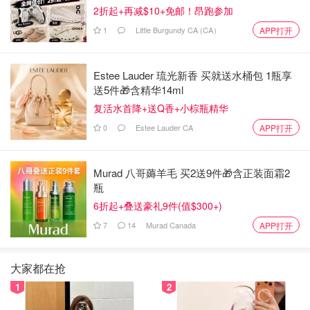
2折起+再减$10+免邮！昂跑参加
Day 1:
上午飞机落地，下午在Kihei附近的Kamaole Beach
1
Little Burgundy CA (CA）
Park 2 玩耍。
APP打开
Estee Lauder 琉光新香 买就送水桶包 1瓶享
送5件🎁含精华14ml
复活水首降+送Q香+小棕瓶精华
0
Estee Lauder CA
APP打开
Murad 八哥薅羊毛 买2送9件🎁含正装面霜2
瓶
6折起+叠送豪礼9件(值$300+)
7
14
Murad Canada
APP打开
大家都在抢
1
2