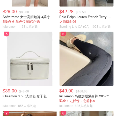
$29.00
$42.28
$88.00
$89.50
Softstreme 女士高腰短裤 4英寸
Polo Ralph Lauren French Terry 女童连帽卫衣 7-16码
3降必抢 黑色仅剩0/2/4码
之前$66.96
lululemon
1163人感兴趣
Sporting Life CA (CA)
1023人感兴趣
5
6
Haleakala日出-版权属于@yitiantian
Day 3:
Molokini 月亮湾浮潜🤿
$39.00
$49.00
$48.00
$168.00
lululemon 3.5L 洗漱包/盒子包
lululemon 高腰加绒紧身裤 28"≈71cm 5个口袋
码全！史低价，之前$99
lululemon
855人感兴趣
lululemon
835人感兴趣
7
8