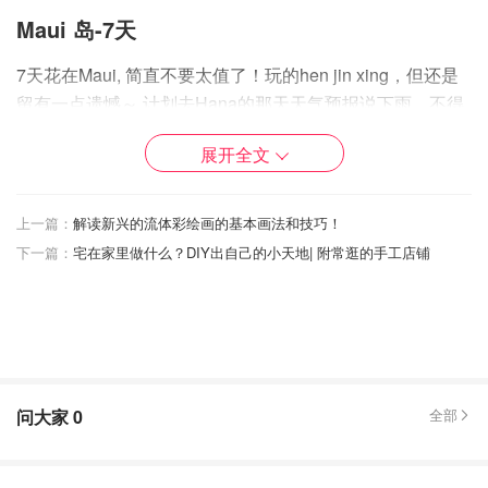
Maui 岛-7天
7天花在Maui, 简直不要太值了！玩的hen jin xing，但还是
留有一点遗憾～ 计划去Hana的那天天气预报说下雨，不得
不改道。行前问了老美同事，所以玩法和携程还有蜂窝之类
展开全文
的攻略有所不同，总之，我们的原则就是不扎堆人群～ 不
过Maui确实比欧胡人要少很多！
上一篇：
解读新兴的流体彩绘画的基本画法和技巧！
下一篇：
宅在家里做什么？DIY出自己的小天地| 附常逛的手工店铺
问大家
0
全部