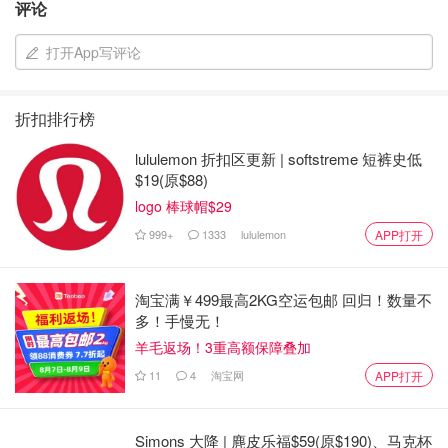
评论
Maui岛地标-版权属于@yitiantian
打开App写评论
酒店： VRBO+Marriot
折扣排行榜
两个人的airbnb真是不好订，稍微好一点的都巨贵，而且至
少要提前半年，对于临时起意plus懒癌晚期和选择困难症的
lululemon 折扣区更新 | softstreme 短裤史低
$19(原$88)
couple来说，难上加难。。。最后在vrbo上订了3个晚上在
logo 棒球帽$29
kihei，用marriot的积分，定了3个晚上Wailea. 这两个地方
离得挺近，都是相对冷门一点的，老美居多，亚洲人挺少，
999+
1333
lululemon
APP打开
但交通很方便。
淘宝满￥499最高2KG空运包邮 回归！数量不
后来一路向北，发现了一个非常好的民宿，叫Honokeana
多！手慢无！
Cove。这个民宿承包了整个Honokeana Bay（turtle
羊毛返场！3重高额保障叠加
bay），坐在阳台上就能看到海龟趴在礁石上晒太阳！当
11
4
淘宝网
APP打开
然，外人进不去，只有住在里面的游客有资格享用。我们走
了xx运是遇到了心大的老奶奶放我们进去，结果被震惊到
了！（地址是：243002019, Lahaina, HI 96761）
Simons 大降 | 麂皮乐福$59(原$190)、马克杯