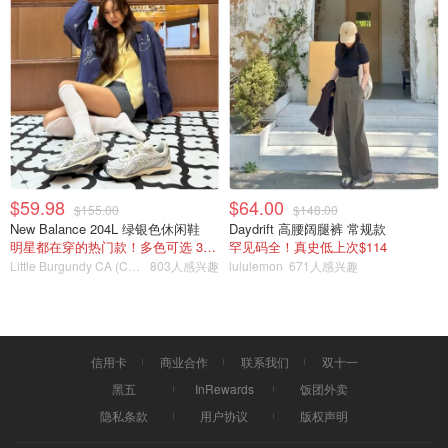
$59.98
$64.00
$155.00
$148.00
New Balance 204L 绿银色休闲鞋
Daydrift 高腰阔腿裤 常规款
明星都在穿的热门款！多色可选 3.8折
罕见码全！真史低上次$114
Molokini浮潜--版权属于@yitiantian
Little Burgundy CA (CA）
803人感兴趣
lululemon
671人感兴趣
信用卡
商业合作
联系我们
双十一
黑五
InRewards
饭团外卖
隐私条款
用户协议
版权声明