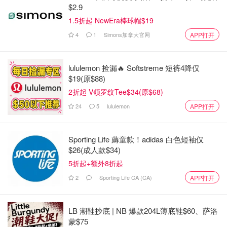
$2.9
路线安排
1.5折起 NewEra棒球帽$19
首先讲讲我的经验总结
4
1
Simons加拿大官网
APP打开
强烈建议一天去到1-2个景点，这样真心不累～
lululemon 捡漏🔥 Softstreme 短裤4降仅
如果不调时差的话，可以beat人潮，拍到优质的照片哦
$19(原$88)
～
2折起 V领罗纹Tee$34(原$68)
车技好的强烈建议租jeep，拉风啊！！！
24
5
lululemon
APP打开
高级餐厅能提前定就提前定，当然，街边小吃除外～
Sporting Life 薅童款！adidas 白色短袖仅
有洁癖的建议带呼吸嘴，其它浮潜装备的租很方便，水
$26(成人款$34)
性好的根本不需要带脚蹼，比如我队友～
5折起+额外8折起
行李空间有限的基本可以不用带洗漱用品，因为哪哪都
2
Sporting Life CA (CA)
APP打开
有abc store, 而且价格并不贵。
LB 潮鞋抄底 | NB 爆款204L薄底鞋$60、萨洛
我们的行程比较懒散，share给大家。
蒙$75