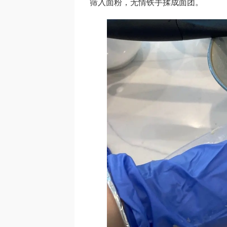
筛入面粉，无情铁手揉成面团。