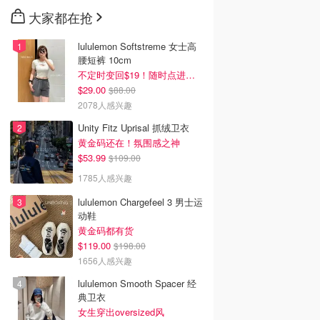
大家都在抢
lululemon Softstreme 女士高
腰短裤 10cm
不定时变回$19！随时点进来看
$29.00
$88.00
2078人感兴趣
Unity Fitz Uprisal 抓绒卫衣
黄金码还在！氛围感之神
$53.99
$109.00
1785人感兴趣
lululemon Chargefeel 3 男士运
动鞋
黄金码都有货
$119.00
$198.00
1656人感兴趣
lululemon Smooth Spacer 经
典卫衣
女生穿出oversized风