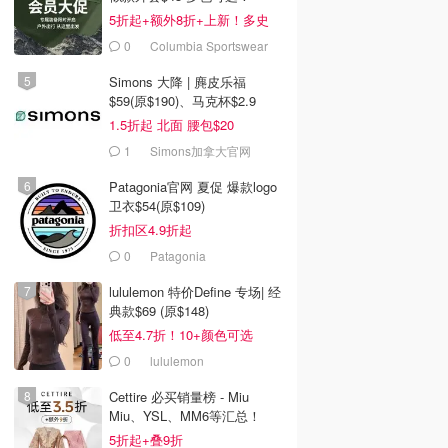
5折起+额外8折+上新！多史
低！
0
Columbia Sportswear
Canada
Simons 大降 | 麂皮乐福
$59(原$190)、马克杯$2.9
1.5折起 北面 腰包$20
1
Simons加拿大官网
Patagonia官网 夏促 爆款logo
卫衣$54(原$109)
折扣区4.9折起
0
Patagonia
lululemon 特价Define 专场| 经
典款$69 (原$148)
低至4.7折！10+颜色可选
0
lululemon
Cettire 必买销量榜 - Miu
Miu、YSL、MM6等汇总！
5折起+叠9折