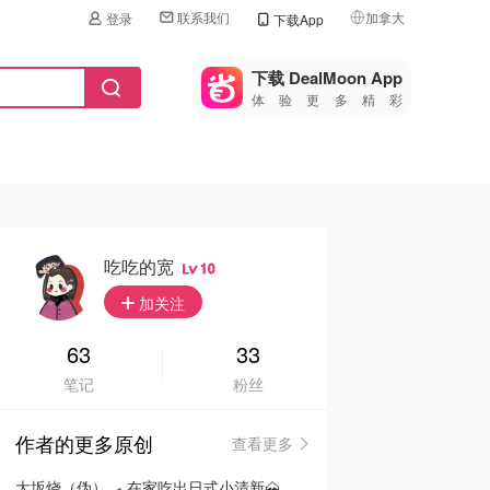
联系我们
加拿大
登录
下载App
🇺🇸
美国
下载 DealMoon App
体验更多精彩
🇨🇳
中国
🇨🇦
加拿大
🇬🇧
英国
🇩🇪
德国
吃吃的宽
10
🇫🇷
加关注
法国
🇮🇹
63
33
意大利
笔记
粉丝
🇦🇺
澳洲
作者的更多原创
查看更多
🇳🇿
新西兰
大坂烧（伪）🍳 在家吃出日式小清新🗻