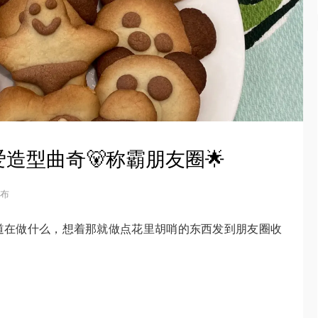
造型曲奇🐻称霸朋友圈🌟
发布
道在做什么，想着那就做点花里胡哨的东西发到朋友圈收