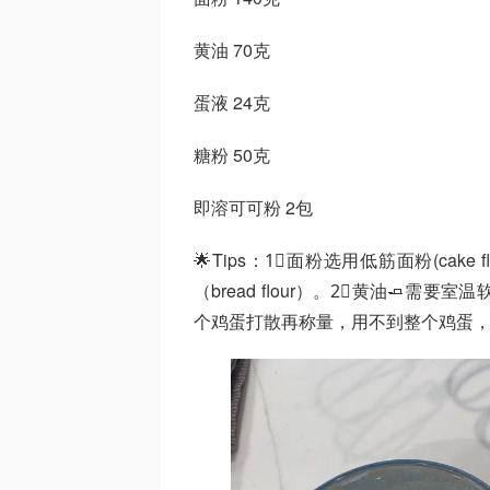
黄油 70克
蛋液 24克
糖粉 50克
即溶可可粉 2包
🌟Tips：1⃣️面粉选用低筋面粉(cake fl
（bread flour）。2⃣️黄油🧈
个鸡蛋打散再称量，用不到整个鸡蛋，