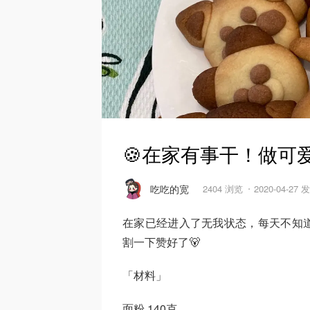
🍪在家有事干！做可爱
吃吃的宽
2404 浏览
2020-04-27 
在家已经进入了无我状态，每天不知
割一下赞好了🐻
「材料」
面粉 140克