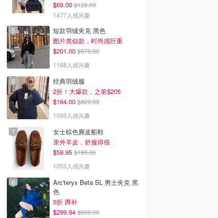
$69.00
$128.00
1477人感兴趣
短款羽绒夹克 黑色
图片类似款，时尚感巨重
$201.00
$670.00
1188人感兴趣
经典羽绒服
2折！大爆款，之前$205
$164.00
$820.00
1093人感兴趣
女士棕色麂皮船鞋
里外羊皮，舒服得很
$59.95
$190.00
1053人感兴趣
Arc'teryx Beta SL 男士夹克 黑
色
5折 蹲补
$299.94
$600.00