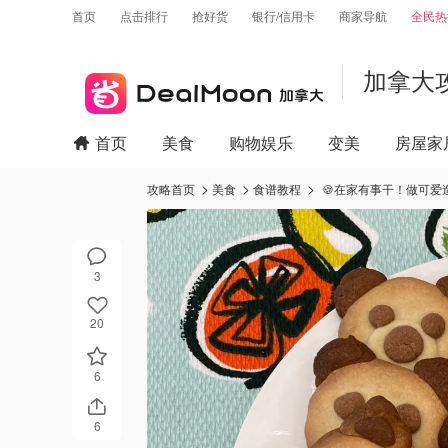
首页
点击排行
抢好货
银行/信用卡
商家导航
全民热
加拿大
首页
美食
购物娱乐
变美
房屋家
攻略首页
美食
食谱教程
🍪在家有事干！做可爱造
3
20
6
6