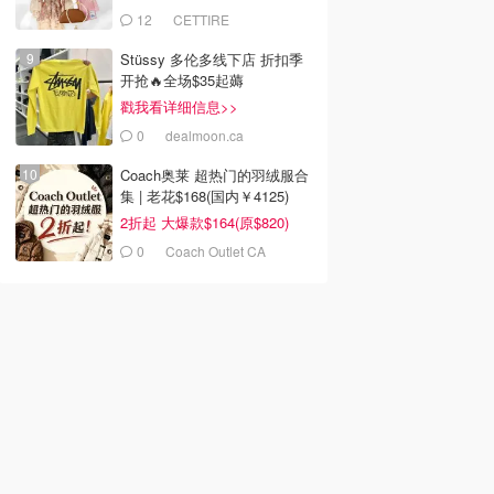
12
CETTIRE
Stüssy 多伦多线下店 折扣季
开抢🔥全场$35起薅
戳我看详细信息>>
0
dealmoon.ca
Coach奥莱 超热门的羽绒服合
集 | 老花$168(国内￥4125)
2折起 大爆款$164(原$820)
0
Coach Outlet CA