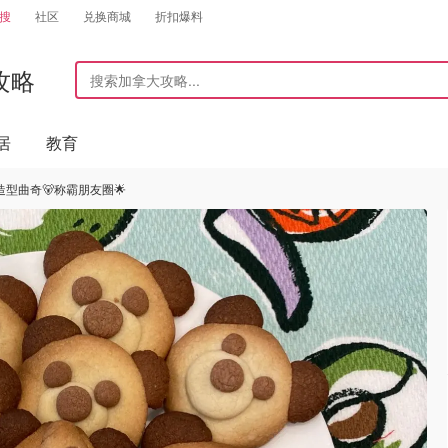
搜
社区
兑换商城
折扣爆料
攻略
居
教育
型曲奇🐻称霸朋友圈🌟