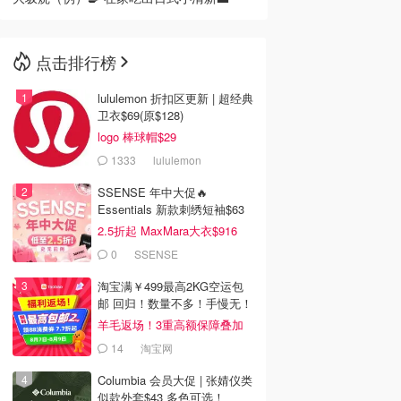
点击排行榜
lululemon 折扣区更新 | 超经典
卫衣$69(原$128)
logo 棒球帽$29
1333
lululemon
SSENSE 年中大促🔥
Essentials 新款刺绣短袖$63
2.5折起 MaxMara大衣$916
(原$2130)
0
SSENSE
淘宝满￥499最高2KG空运包
邮 回归！数量不多！手慢无！
羊毛返场！3重高额保障叠加
14
淘宝网
Columbia 会员大促 | 张婧仪类
似款外套$43 多色可选！