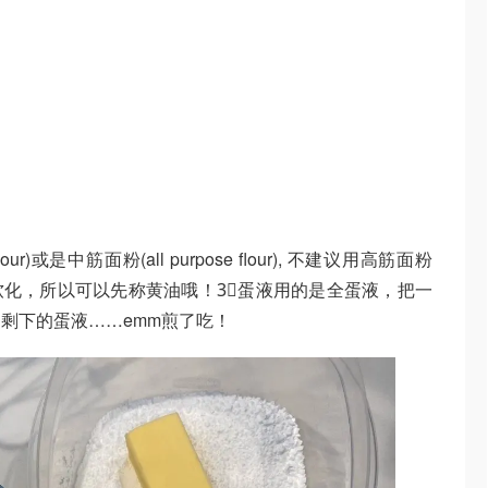
our)或是中筋面粉(all purpose flour), 不建议用高筋面粉
需要室温软化，所以可以先称黄油哦！3⃣️蛋液用的是全蛋液，把一
剩下的蛋液……emm煎了吃！