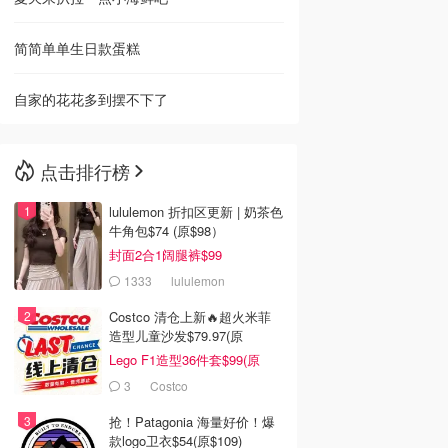
简简单单生日款蛋糕
自家的花花多到摆不下了
点击排行榜
lululemon 折扣区更新 | 奶茶色
牛角包$74 (原$98）
封面2合1阔腿裤$99
1333
lululemon
Costco 清仓上新🔥超火米菲
造型儿童沙发$79.97(原
$129.99)
Lego F1造型36件套$99(原
$159)
3
Costco
抢！Patagonia 海量好价！爆
款logo卫衣$54(原$109)