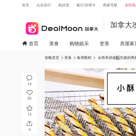
首页
点击排行
抢好货
银行/信用卡
商家导航
全民热
加拿大
首页
美食
购物娱乐
变美
房屋家
攻略首页
美食
食谱教程
㊙️简单易做0️⃣失败的
14
36
14
4