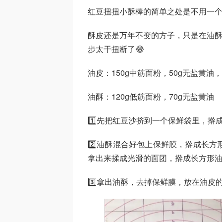
红豆扭扭小酥棒的简单之处是不用一
酥皮还是万年不变的方子，只是在油酥
步太干扭断了😂
油皮：150g中筋面粉，50g无盐黄油，
油酥：120g低筋面粉，70g无盐黄油
1️⃣先把红豆沙挤到一个保鲜袋里，
2️⃣油酥混合好包上保鲜膜，擀成长
拿出来揉成光滑的面团，擀成长方形
3️⃣拿出油酥，去掉保鲜膜，放在油皮