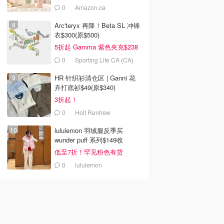
0
Amazon.ca
Arc'teryx 再降！Beta SL 冲锋
衣$300(原$500)
5折起 Gamma 紫色夹克$238
0
Sporting Life CA (CA)
HR 针织衫清仓区 | Ganni 花
卉打底衫$49(原$340)
3折起！
0
Holt Renfrew
lululemon 羽绒服反季买
wunder puff 系列$149收
低至7折！罕见粉色有货
0
lululemon