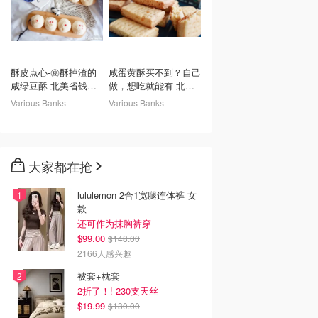
酥皮点心-㊙️酥掉渣的
咸蛋黄酥买不到？自己
咸绿豆酥-北美省钱快
做，想吃就能有-北美
报攻略
省钱快报攻略
Various Banks
Various Banks
大家都在抢
lululemon 2合1宽腿连体裤 女
款
还可作为抹胸裤穿
$99.00
$148.00
2166人感兴趣
被套+枕套
2折了！! 230支天丝
$19.99
$130.00