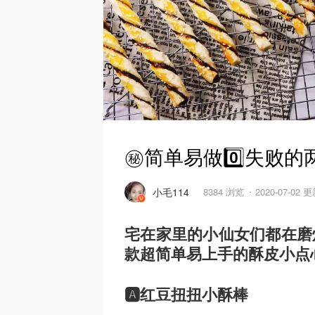
㊙️简单易做0️⃣失败
小毛114
8384 浏览
2020-07-02 
宅在家里的小仙女们都在磨
款超简单易上手的酥皮小点
🅰️红豆扭扭小酥棒