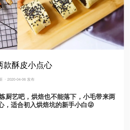
的两款酥皮小点心
更新
2020-04-06 发布
炼厨艺吧，烘焙也不能落下，小毛带来两
心，适合初入烘焙坑的新手小白😜