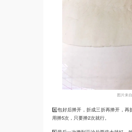
图片来自
4️⃣包好后擀开，折成三折再擀开，
用擀5次，只要擀2次就行。
5️⃣最后一次擀到豆沙片两倍大就好