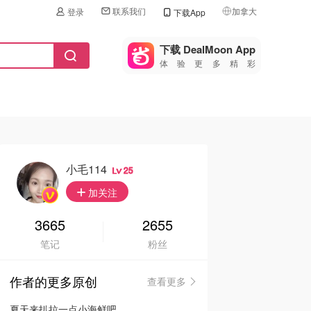
联系我们
加拿大
登录
下载App
🇺🇸
美国
下载 DealMoon App
体验更多精彩
🇨🇳
中国
🇨🇦
加拿大
🇬🇧
英国
🇩🇪
德国
小毛114
25
🇫🇷
加关注
法国
🇮🇹
3665
2655
意大利
笔记
粉丝
🇦🇺
澳洲
作者的更多原创
查看更多
🇳🇿
新西兰
夏天来扒拉一点小海鲜吧