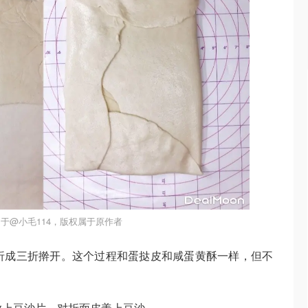
于@小毛114，版权属于原作者
再折成三折擀开。这个过程和蛋挞皮和咸蛋黄酥一样，但不
，放上豆沙片，对折面皮盖上豆沙。