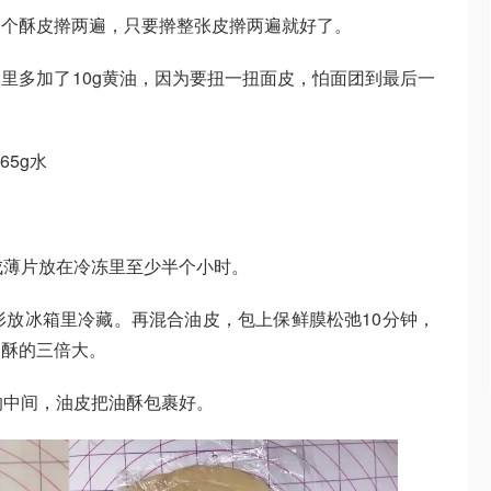
个个酥皮擀两遍，只要擀整张皮擀两遍就好了。
里多加了10g黄油，因为要扭一扭面皮，怕面团到最后一
65g水
擀成薄片放在冷冻里至少半个小时。
方形放冰箱里冷藏。再混合油皮，包上保鲜膜松弛10分钟，
油酥的三倍大。
的中间，油皮把油酥包裹好。