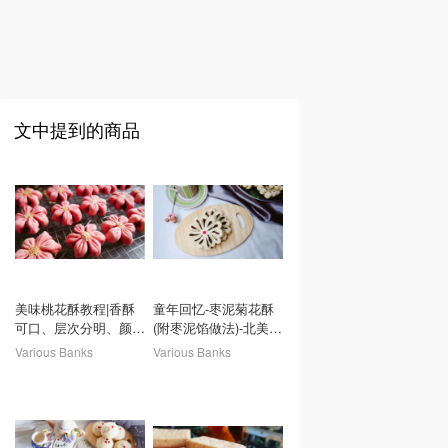
文中提到的商品
美味桃花酥教程|香酥
童年回忆-枣泥菊花酥
可口、层次分明、颜值
(附枣泥馅做法)-北美省
爆表的桃花酥，怎么在
钱快报攻略
Various Banks
Various Banks
家做？有这篇教程就够
了-北美省钱快报
Dealmoon.com 攻略