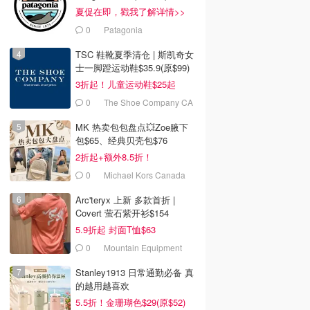
夏促在即，戳我了解详情>>
0
Patagonia
TSC 鞋靴夏季清仓 | 斯凯奇女
士一脚蹬运动鞋$35.9(原$99)
3折起！儿童运动鞋$25起
0
The Shoe Company CA
(CA)
MK 热卖包包盘点💥Zoe腋下
包$65、经典贝壳包$76
2折起+额外8.5折！
0
Michael Kors Canada
Arc'teryx 上新 多款首折 |
Covert 萤石紫开衫$154
5.9折起 封面T恤$63
0
Mountain Equipment
Company
Stanley1913 日常通勤必备 真
的越用越喜欢
5.5折！金珊瑚色$29(原$52)