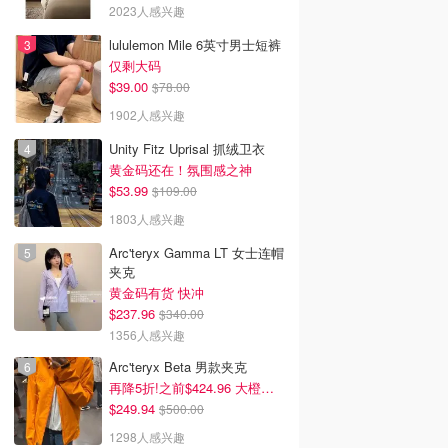
2023人感兴趣
lululemon Mile 6英寸男士短裤
仅剩大码
$39.00
$78.00
1902人感兴趣
Unity Fitz Uprisal 抓绒卫衣
黄金码还在！氛围感之神
$53.99
$109.00
1803人感兴趣
Arc'teryx Gamma LT 女士连帽
夹克
黄金码有货 快冲
$237.96
$340.00
1356人感兴趣
Arc'teryx Beta 男款夹克
再降5折!之前$424.96 大橙子好显白 蹲补
$249.94
$500.00
1298人感兴趣