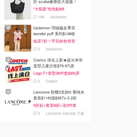
区 scuba修身款大改版！
“大屁股”包包$268
146
lululemon
lululemon 羽绒服反季买
wunder puff 系列$149收
低至7折！罕见粉色有货
0
lululemon
Costco 清仓上新🔥超火米菲
造型儿童沙发$79.97(原
$129.99)
Lego F1造型36件套$99(原
$159)
3
Costco
Lancome 防晒2支$50 菁纯水
套装$116(值$367)=3.2折
5折起+套装8折+送2件套
3
Lancome Canada 兰蔻
加拿大官网