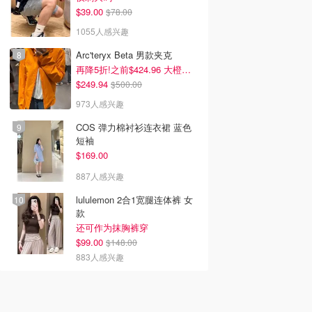
$39.00
$78.00
1055人感兴趣
Arc'teryx Beta 男款夹克
再降5折!之前$424.96 大橙子好显白 蹲补
$249.94
$500.00
973人感兴趣
COS 弹力棉衬衫连衣裙 蓝色
短袖
$169.00
887人感兴趣
lululemon 2合1宽腿连体裤 女
款
还可作为抹胸裤穿
$99.00
$148.00
883人感兴趣