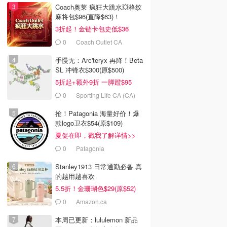
Coach奥莱 疯狂大跳水💥格纹
麻将包$96(直降$63)！
3折起！金链卡包史低$36
0
Coach Outlet CA
手慢无：Arc'teryx 再降！Beta
SL 冲锋衣$300(原$500)
5折起+额外9折 一脚蹬$95
0
Sporting Life CA (CA)
抢！Patagonia 海量好价！爆
款logo卫衣$54(原$109)
夏促在即，戳我了解详情>>
0
Patagonia
Stanley1913 日常通勤必备 真
的越用越喜欢
5.5折！金珊瑚色$29(原$52)
0
Amazon.ca
本周已更新：lululemon 新品