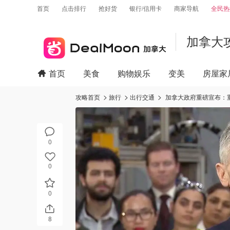
首页
点击排行
抢好货
银行/信用卡
商家导航
全民热
加拿大
首页
美食
购物娱乐
变美
房屋家
攻略首页
旅行
出行交通
加拿大政府重磅宣布：重
0
0
0
8