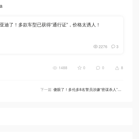
a
亚迪了！多款车型已获得“通行证”，价格太诱人！
2276
3
1488
0
0
8
下一篇:
傻眼了！多伦多8名警员涉嫌“密谋杀人”，目标竟是惩教官员，警界深层腐败终被揭露！