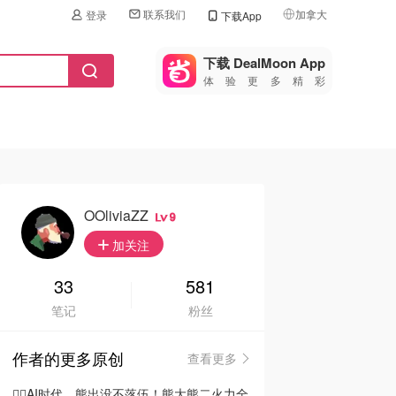
联系我们
加拿大
登录
下载App
🇺🇸
美国
下载 DealMoon App
体验更多精彩
🇨🇳
中国
🇨🇦
加拿大
🇬🇧
英国
🇩🇪
德国
OOliviaZZ
9
🇫🇷
加关注
法国
🇮🇹
33
581
意大利
笔记
粉丝
🇦🇺
澳洲
作者的更多原创
查看更多
🇳🇿
新西兰
🦸‍♂️AI时代，熊出没不落伍！熊大熊二火力全