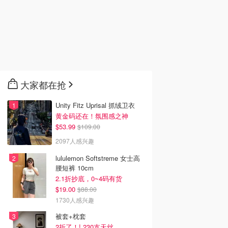
ix新剧推荐2026 - 最
2026韩剧推荐 - 最新高分
2026美剧推荐 - 最新必
大家都在抢
飞Netflix新剧大
好看韩剧排行榜 - 8月最
高分美剧排行榜 - 8月最
8月最新：《​​百年孤
新：《财阀X刑警 第二
新: 《​​百年孤独》第二季
季》终于回归！
回归！
Unity Fitz Uprisal 抓绒卫衣
黄金码还在！氛围感之神
$53.99
$109.00
2097人感兴趣
lululemon Softstreme 女士高
腰短裤 10cm
2.1折抄底，0~4码有货
$19.00
$88.00
1730人感兴趣
被套+枕套
2折了！! 230支天丝