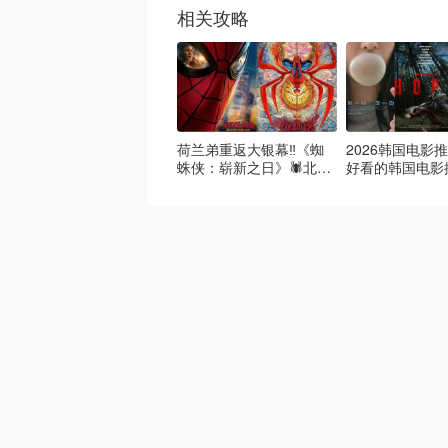
相关攻略
荷兰弟重返大银幕‼️《蜘
2026韩国电影推
蛛侠：崭新之日》🕷️北美
好看的韩国电影
热映中❣️阵容豪华✨🤩
必看盘点！8月
续更新）