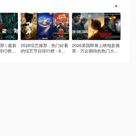
荐 | 最新
2026综艺推荐 - 热门好看
2026美国即将上映电影推
Netfl
排行榜，
的综艺节目排行榜 - 8月
荐 - 万众期待的热门大片
新好看网
最新！(持
最新:《​​披荆斩棘2026》
- 8月最新: 《末世行者》
片 - 
回归啦
独2》