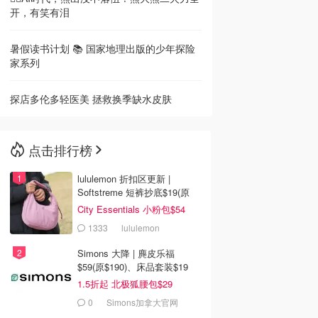
开，有笑有泪
暑假读书计划 📚 国家地理出版的少年探险
家系列
探店多伦多轻医美 拯救换季缺水皮肤
点击排行榜
lululemon 折扣区更新 |
Softstreme 短裤抄底$19(原
$88)
City Essentials 小粉包$54
1333
lululemon
Simons 大降 | 麂皮乐福
$59(原$190)、床品套装$19
1.5折起 北极狐腰包$29
0
Simons加拿大官网