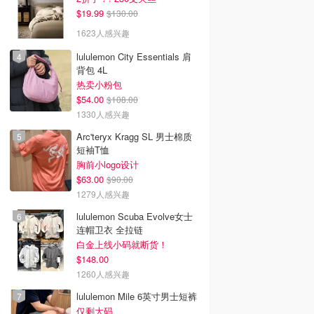
$19.99
$130.00
1623人感兴趣
lululemon City Essentials 肩
背包 4L
热卖小粉包
$54.00
$108.00
1330人感兴趣
Arc'teryx Kragg SL 男士棉质
短袖T恤
胸前小logo设计
$63.00
$90.00
1279人感兴趣
lululemon Scuba Evolve女士
连帽卫衣 全拉链
白金上线小码就断货！
$148.00
1260人感兴趣
lululemon Mile 6英寸男士短裤
仅剩大码