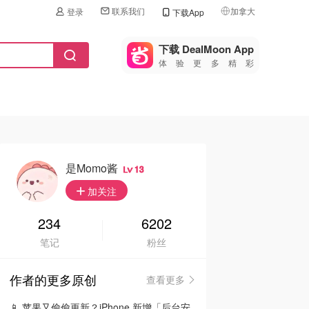
联系我们
加拿大
登录
下载App
🇺🇸
美国
下载 DealMoon App
体验更多精彩
🇨🇳
中国
🇨🇦
加拿大
🇬🇧
英国
🇩🇪
德国
是momo酱
13
🇫🇷
加关注
法国
🇮🇹
234
6202
意大利
笔记
粉丝
🇦🇺
澳洲
作者的更多原创
查看更多
🇳🇿
新西兰
📱 苹果又偷偷更新？iPhone 新增「后台安