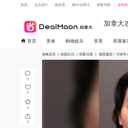
首页
点击排行
抢好货
银行/信用卡
商家导航
全民热
加拿大
首页
美食
购物娱乐
变美
房屋家
攻略首页
校园生活
我要活着
细思极恐！万锦华
0
0
0
0