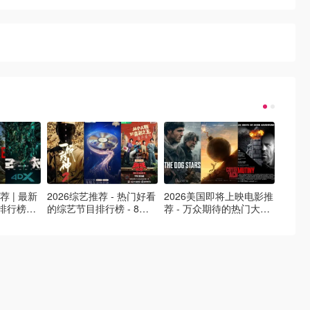
荐 | 最新
2026综艺推荐 - 热门好看
2026美国即将上映电影推
Netfl
排行榜，
的综艺节目排行榜 - 8月
荐 - 万众期待的热门大片
新好看网
最新！(持
最新:《​​披荆斩棘2026》
- 8月最新: 《末世行者》
片 - 
回归啦
独2》