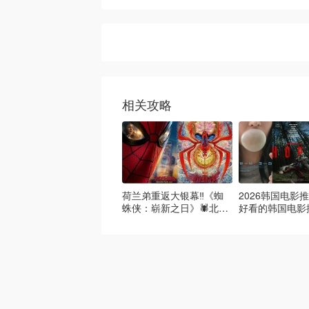
相关攻略
荷兰弟重返大银幕‼️《蜘
2026韩国电影推
蛛侠：崭新之日》🕷️北美
好看的韩国电影
热映中❣️阵容豪华✨🤩
必看盘点！8月
续更新）