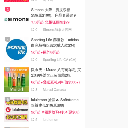
Simons 大降 | 麂皮乐福
$59(原$190)、床品套装$19
1.5折起 北极狐腰包$29
0
Simons加拿大官网
Sporting Life 薅童款！adidas
白色短袖仅$26(成人款$34)
5折起+额外8折起
0
Sporting Life CA (CA)
限今天：Murad 八哥薅羊毛 买
2送9件🎁含正装面霜2瓶
6折起+叠送豪礼9件(值$300+)
8
Murad Canada
lululemon 捡漏🔥 Softstreme
短裤史低$19(原$88)
2折起 V领罗纹Tee$34(原$68)
5
lululemon