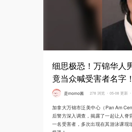
细思极恐！万锦华人男
竟当众喊受害者名字
是momo酱
278 浏览
05-08 更新
加拿大万锦市泛美中心（Pan Am C
后警方深入调查，揭露了一起让人脊
一名受害者，多次出现在其游泳课现