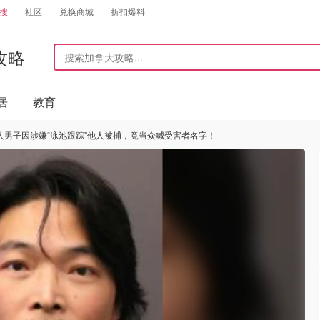
搜
社区
兑换商城
折扣爆料
攻略
居
教育
人男子因涉嫌“泳池跟踪”他人被捕，竟当众喊受害者名字！