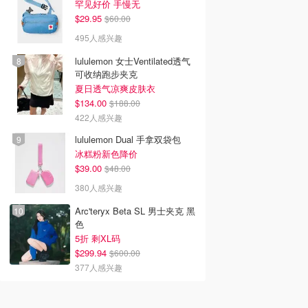
罕见好价 手慢无
$29.95
$60.00
495人感兴趣
lululemon 女士Ventilated透气
可收纳跑步夹克
夏日透气凉爽皮肤衣
$134.00
$188.00
422人感兴趣
lululemon Dual 手拿双袋包
冰糕粉新色降价
$39.00
$48.00
380人感兴趣
Arc'teryx Beta SL 男士夹克 黑
色
5折 剩XL码
$299.94
$600.00
377人感兴趣