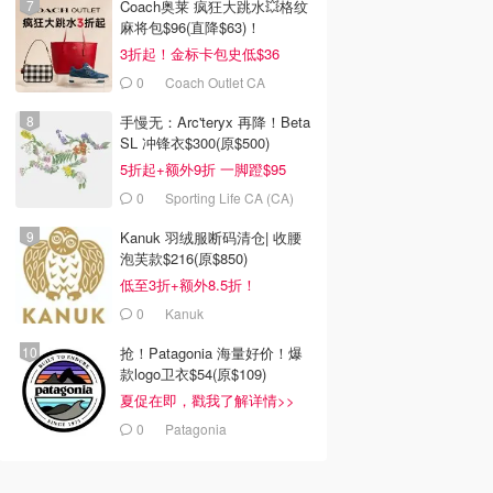
Coach奥莱 疯狂大跳水💥格纹
麻将包$96(直降$63)！
3折起！金标卡包史低$36
0
Coach Outlet CA
手慢无：Arc'teryx 再降！Beta
SL 冲锋衣$300(原$500)
5折起+额外9折 一脚蹬$95
0
Sporting Life CA (CA)
Kanuk 羽绒服断码清仓| 收腰
泡芙款$216(原$850)
低至3折+额外8.5折！
0
Kanuk
抢！Patagonia 海量好价！爆
款logo卫衣$54(原$109)
夏促在即，戳我了解详情>>
0
Patagonia