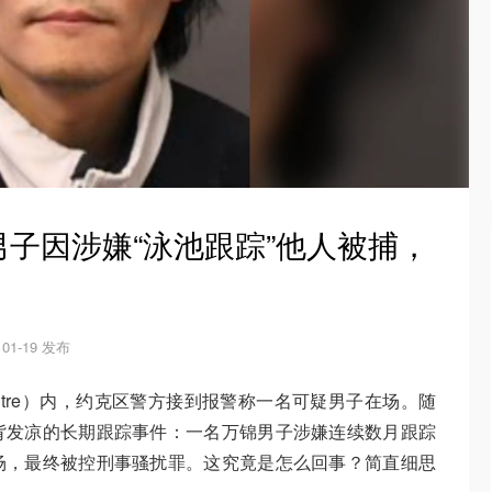
子因涉嫌“泳池跟踪”他人被捕，
！
01-19 发布
entre）内，约克区警方接到报警称一名可疑男子在场。随
背发凉的长期跟踪事件：一名万锦男子涉嫌连续数月跟踪
场，最终被控刑事骚扰罪。这究竟是怎么回事？简直细思