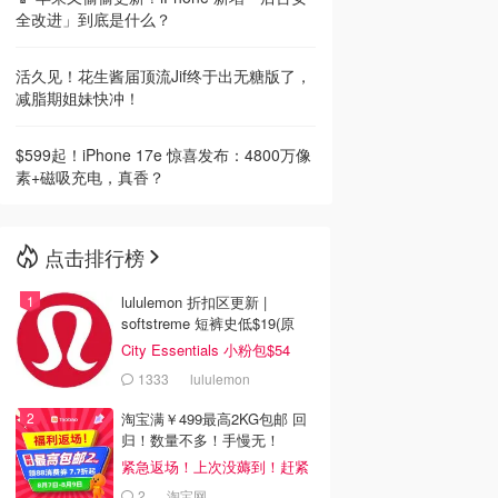
全改进」到底是什么？
活久见！花生酱届顶流Jif终于出无糖版了，
减脂期姐妹快冲！
$599起！iPhone 17e 惊喜发布：4800万像
素+磁吸充电，真香？
点击排行榜
lululemon 折扣区更新 |
softstreme 短裤史低$19(原
$88)
City Essentials 小粉包$54
1333
lululemon
淘宝满￥499最高2KG包邮 回
归！数量不多！手慢无！
紧急返场！上次没薅到！赶紧
冲
2
淘宝网