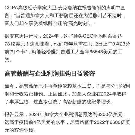
CCPA高级经济学家大卫·麦克唐纳在报告随附的声明中直
言：“当普通加拿大人和工薪阶层还在为通胀叫苦不迭时，
富人们却在享受着纸醉金迷的‘高光时刻’。”
据麦克唐纳计算，2024年，这些顶尖CEO平均时薪高达
7812美元！这意味着，他们
每年
只需在1月2日上午9点23分
前“打个卡”，就能轻松赚到普通工人全年65548美元的工
资。
高管薪酬与企业利润挂钩日益紧密
如今，高管薪酬已不再单纯依赖基本工资，而是与公司的利
润和营收紧密挂钩。正因如此，加拿大企业在2024年取得
了丰厚业绩，这直接促成了高管薪酬的破纪录增长。
报告显示，2024年加拿大企业利润总额达到6300亿美元，
远高于疫情前4亿美元的水平，尽管略低于2022年6680亿美
元的辉煌业绩。