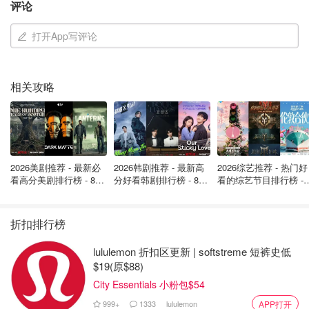
仅是“意思意思”的一美元。
评论
打开App写评论
相关攻略
2026美剧推荐 - 最新必
2026韩剧推荐 - 最新高
2026综艺推荐 - 热门好
看高分美剧排行榜 - 8月
分好看韩剧排行榜 - 8月
看的综艺节目排行榜 - 
最新: 《​​足球教练 》第
最新：丁海寅《我的荒
月最新:《​​伦敦合伙人
四季回归！
糖恋爱 》上线❣️
回归啦
折扣排行榜
在薪酬最高的100位CEO中
，有5位是女性，这也是该榜
lululemon 折扣区更新 | softstreme 短裤史低
单上的最高女性人数。值得玩味的是，女性CEO的数量竟
$19(原$88)
然首次超越了榜单上名为“约翰”（John）的男性CEO们，不
City Essentials 小粉包$54
过，倒是和名叫“斯科特”（Scott）的男性CEO数量打了个平
999+
1333
lululemon
APP打开