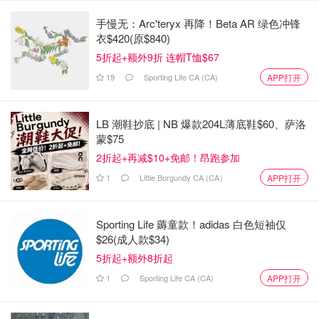
如果对净资产超过1000万美元的人征收1%的财富税，对超
手慢无：Arc'teryx 再降！Beta AR 绿色冲锋
过1亿美元的资产征收3%的财富税，每年可以为国家增加超
衣$420(原$840)
过200亿美元的收入。
5折起+额外9折 连帽T恤$67
19
Sporting Life CA (CA)
APP打开
他表示，对收入征收更高的税比财富税更容易管理，但政府
不应因此避而不谈财富税。
LB 潮鞋抄底 | NB 爆款204L薄底鞋$60、萨洛
“这为联邦政府带来的潜在收入是巨大的，而且只针对极少
蒙$75
数人。”
2折起+再减$10+免邮！昂跑参加
1
Little Burgundy CA (CA）
APP打开
然而，最近一次针对高收入者税收改革的重大举措，在面临
巨大阻力后未能持久。
Sporting Life 薅童款！adidas 白色短袖仅
前总理贾斯廷·特鲁多（Justin Trudeau）曾试图将资本利得
$26(成人款$34)
税的应税比例提高到三分之二，使其更接近普通收入的税
5折起+额外8折起
率。此举招致了尤其是科技行业的强烈批评，认为会削弱加
1
Sporting Life CA (CA)
APP打开
拿大的竞争力。
然而，总理马克·卡尼（Mark Carney）已于
去年3月取消了这项措施。（编者注：据公开资料显示，马