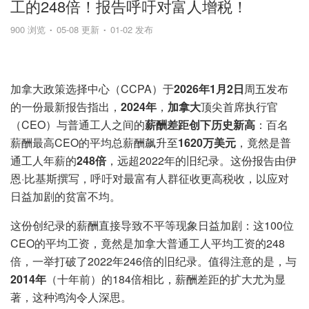
工的248倍！报告呼吁对富人增税！
900 浏览
05-08 更新
01-02 发布
加拿大政策选择中心（CCPA）于
2026年1月2日
周五发布
的一份最新报告指出，
2024年
，
加拿大
顶尖首席执行官
（CEO）与普通工人之间的
薪酬差距创下历史新高
：百名
薪酬最高CEO的平均总薪酬飙升至
1620万美元
，竟然是普
通工人年薪的
248倍
，远超2022年的旧纪录。这份报告由伊
恩·比基斯撰写，呼吁对最富有人群征收更高税收，以应对
日益加剧的贫富不均。
这份创纪录的薪酬直接导致不平等现象日益加剧：这100位
CEO的平均工资，竟然是加拿大普通工人平均工资的248
倍，一举打破了2022年246倍的旧纪录。值得注意的是，与
2014年
（十年前）的184倍相比，薪酬差距的扩大尤为显
著，这种鸿沟令人深思。