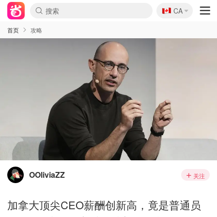
🇨🇦
CA
首页
攻略
OOliviaZZ
关注
加拿大顶尖CEO薪酬创新高，竟是普通员