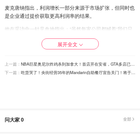
麦克唐纳指出，利润增长一部分来源于市场扩张，但同时也
是企业通过提价获取更高利润率的结果。
他在采访中一针见血地指出：“虽然每家公司都喊着‘我们只
是在弥补成本，根本没赚到什么’，但这说法根本站不住
展开全文
脚！加拿大企业恰恰是在通货膨胀的浪潮中，享受了巨大的
利润红利。”
上一篇：
NBA巨星奥尼尔炸鸡杀到加拿大！首店开在安省，GTA多店已在路上！
尽管2025年的完整数据尚未出炉，但即使面临贸易紧张局
下一篇：
吃货哭了！央街经营35年的Mandarin自助餐厅宣告关门！将于今年1月18日永久停业！
势，这一年（指2025年）的利润表现也显得非常强劲。麦
克唐纳表示，这个过去的一年很可能再创新高，CEO薪酬
也有可能刷新纪录。
2024年高薪CEO榜单：Shopify CEO居首
2024年薪酬榜首当属Shopify Inc.的托比·吕特克（Tobi
问大家
0
全部
Lutke），他的总薪酬飙升至2.055亿美元！值得注意的是，
其天价薪酬完全来自于股票和期权奖励，而基本工资嘛，仅