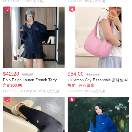
lululemon
2328人感兴趣
lululemon
894人感兴趣
获得 1650 万美元薪酬！
3
4
美丽废物
1680
1
BC公务员高薪曝光，多人年入超百
万！医疗界薪水更高，护士年薪43.1万
加币！
OOliviaZZ
1835
$42.28
$54.00
$89.50
$108.00
Polo Ralph Lauren French Terry 女童连帽卫衣 7-16码
lululemon City Essentials 肩背包 4L
之前$66.96
热卖！库存紧张
Sporting Life CA (CA)
894人感兴趣
lululemon
803人感兴趣
5
6