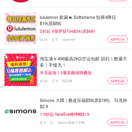
手。
其他高薪CEO还包括：Colliers International Group Inc.的
lululemon 捡漏🔥 Softstreme 短裤4降仅
杰伊·赫尼克（Jay Hennick），薪酬7030万美元；GFL
$19(原$88)
Environmental Inc.的帕特里克·多维吉（Patrick Dovigi），
2折起 V领罗纹Tee$34(原$68)
薪酬6700万美元；以及Gildan Activewear Inc.的格伦·查曼
24
5
lululemon
APP打开
迪（Glenn Chamandy），薪酬3690万美元。
呼吁对富人增税以缩小差距
淘宝满￥499最高2KG空运包邮 回归！数量不
多！手慢无！
鉴于最高收入者与普通工人之间日益扩大的薪酬差距，麦克
羊毛返场！3重高额保障叠加
唐纳强烈主张加拿大应考虑对富人“狠下重手”，征收更高的
10
4
淘宝网
APP打开
税，比如“百万富翁税”或“财富税”。
“百万富翁税”意味着对超过100万美元的收入征收略高的税
Simons 大降 | 麂皮乐福$59(原$190)、马克杯
率。麦克唐纳在报告中指出，目前加拿大的最高边际税率
$2.9
（即每增加一单位收入所需缴纳的税率）根据省份不同约为
1.5折起 NewEra棒球帽$19
50%，而在20世纪50年代和60年代，这一比例曾接近
4
Simons加拿大官网
APP打开
80%。