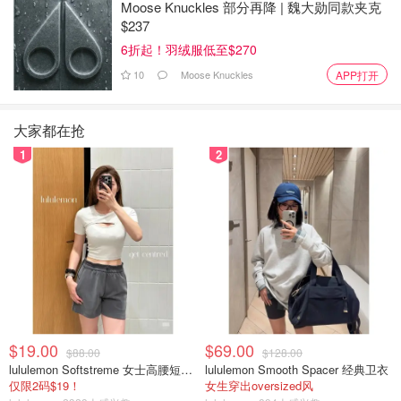
克·卡尼从未担任加拿大总理。此处可能是原文笔误，但根
Moose Knuckles 部分再降 | 魏大勋同款夹克
$237
据评审原则，我们忠实于原文表述。）
6折起！羽绒服低至$270
不过，一项较早的、旨在限制最富有群体税收优惠的小型措
10
Moose Knuckles
APP打开
施仍然保留。2021年的这项改革限制了可从收入中扣除的
股票期权收益水平。然而，麦克唐纳表示，此举导致企业转
大家都在抢
向
直接股份奖励
。
1
2
他指出，虽然提高资本利得税率只会影响年收入超过25万美
元的人群，但太多人误以为自己可能会受到影响。而他所倡
导的针对最高收入者的税种，则较少有这方面的问题。
“财富税或百万富翁税是一种方式，能让那些拥有远超所需
财富的人，帮助提供其他人所需的基本服务，同时将绝大多
数人口排除在外。”
来源：
ctvnews
封面：AP Photo/Richard Drew
$19.00
$69.00
$88.00
$128.00
lululemon Softstreme 女士高腰短裤 10cm
lululemon Smooth Spacer 经典卫衣
仅限2码$19！
女生穿出oversized风
羡慕这两个字说累了！Lululemon CEO