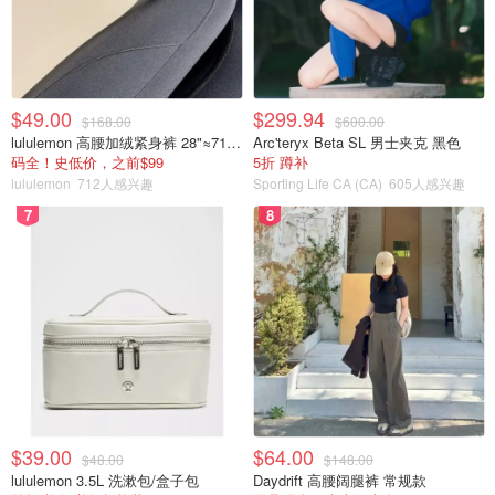
$49.00
$299.94
$168.00
$600.00
lululemon 高腰加绒紧身裤 28"≈71cm 5个口袋
Arc'teryx Beta SL 男士夹克 黑色
码全！史低价，之前$99
5折 蹲补
lululemon
712人感兴趣
Sporting Life CA (CA)
605人感兴趣
7
8
$39.00
$64.00
$48.00
$148.00
lululemon 3.5L 洗漱包/盒子包
Daydrift 高腰阔腿裤 常规款