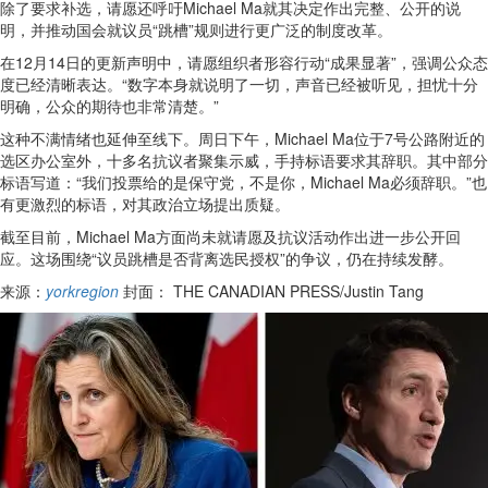
除了要求补选，请愿还呼吁Michael Ma就其决定作出完整、公开的说
明，并推动国会就议员“跳槽”规则进行更广泛的制度改革。
在12月14日的更新声明中，请愿组织者形容行动“成果显著”，强调公众态
度已经清晰表达。“数字本身就说明了一切，声音已经被听见，担忧十分
明确，公众的期待也非常清楚。”
这种不满情绪也延伸至线下。周日下午，Michael Ma位于7号公路附近的
选区办公室外，十多名抗议者聚集示威，手持标语要求其辞职。其中部分
标语写道：“我们投票给的是保守党，不是你，Michael Ma必须辞职。”也
有更激烈的标语，对其政治立场提出质疑。
截至目前，Michael Ma方面尚未就请愿及抗议活动作出进一步公开回
应。这场围绕“议员跳槽是否背离选民授权”的争议，仍在持续发酵。
来源：
yorkregion
封面： THE CANADIAN PRESS/Justin Tang