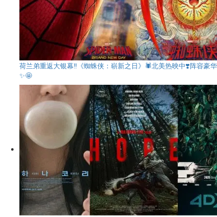
荷兰弟重返大银幕‼️《蜘蛛侠：崭新之日》🕷️北美热映中❣️阵容豪华
✨🤩