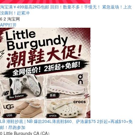
淘宝满￥499最高2KG包邮 回归！数量不多！手慢无！
紧急返场！上次
没薅到！赶紧冲
6
2
淘宝网
APP打开
LB 潮鞋抄底 | NB 爆款204L薄底鞋$60、萨洛蒙$75
2折起+再减$10+免
邮！昂跑参加
0
Little Burgundy CA (CA）