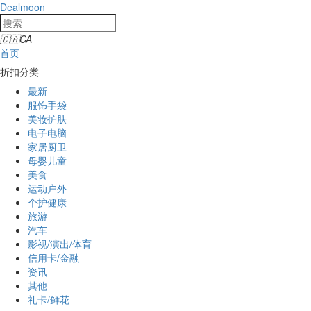
Dealmoon
🇨🇦
CA
首页
折扣分类
最新
服饰手袋
美妆护肤
电子电脑
家居厨卫
母婴儿童
美食
运动户外
个护健康
旅游
汽车
影视/演出/体育
信用卡/金融
资讯
其他
礼卡/鲜花