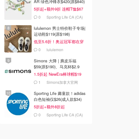
AR 绿色冲锋衣$420(原$840)
5折起+额外9折 连帽T恤$67
0
Sporting Life CA (CA)
lululemon 男士特价鞋子专场|
运动鞋$119(原$198)
低至5.6折！奥运冠军都在穿
0
lululemon
Simons 大降 | 麂皮乐福
$59(原$190)、马克杯$2.9
1.5折起 NewEra棒球帽$19
1
Simons加拿大官网
Sporting Life 薅童款！adidas
白色短袖仅$26(成人款$34)
5折起+额外8折起
0
Sporting Life CA (CA)