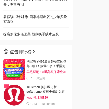
开，有笑有泪
暑假读书计划 📚 国家地理出版的少年探险
家系列
探店多伦多轻医美 拯救换季缺水皮肤
点击排行榜
淘宝满￥499最高2KG空运包
邮 回归！数量不多！手慢无！
羊毛返场！3重高额保障叠加
7
淘宝网
lululemon 折扣区更新 |
softstreme 短裤史低$19(原
$88)
logo 棒球帽$29
1333
lululemon