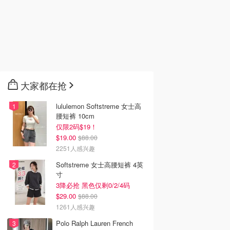
韩国电影推荐 | 最新
2026美国即将上映电影推
Netflix新剧推荐2026 - 
韩国电影排行榜，
荐 - 万众期待的热门大片
新好看网飞Netflix新剧大
点！8月最新！(持
- 8月最新: 《末世行者》
片 - 8月最新：《​​百年孤
）
独2》
大家都在抢
lululemon Softstreme 女士高
腰短裤 10cm
仅限2码$19！
$19.00
$88.00
2251人感兴趣
Softstreme 女士高腰短裤 4英
寸
3降必抢 黑色仅剩0/2/4码
$29.00
$88.00
1261人感兴趣
Polo Ralph Lauren French