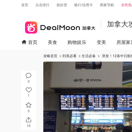
首页
点击排行
抢好货
银行/信用卡
商家导航
全民热
加拿大
首页
美食
购物娱乐
变美
房屋家
攻略首页
到美必看
生活必备
突发！12条中日
0
1
0
16