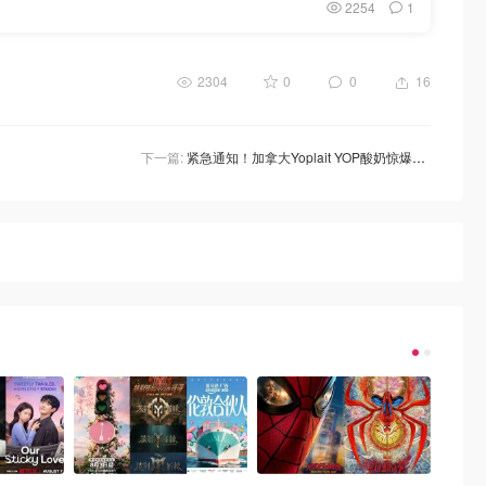
2254
1
2304
0
0
16
下一篇:
紧急通知！加拿大Yoplait YOP酸奶惊爆召回，或含塑料碎片！快查你家冰箱！