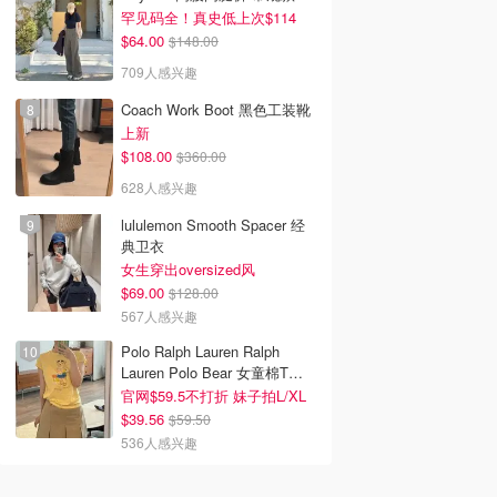
罕见码全！真史低上次$114
$64.00
$148.00
709人感兴趣
Coach Work Boot 黑色工装靴
上新
$108.00
$360.00
628人感兴趣
lululemon Smooth Spacer 经
典卫衣
女生穿出oversized风
$69.00
$128.00
567人感兴趣
Polo Ralph Lauren Ralph
Lauren Polo Bear 女童棉T恤
染色 1件
官网$59.5不打折 妹子拍L/XL
$39.56
$59.50
536人感兴趣