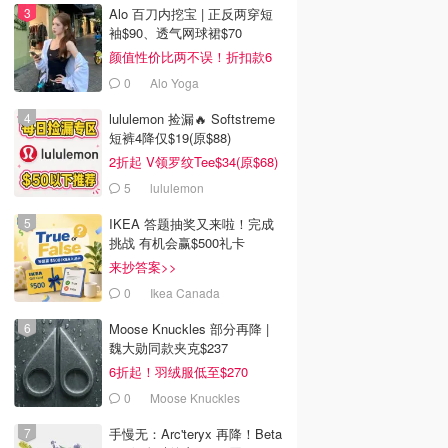
Alo 百刀内挖宝 | 正反两穿短
袖$90、透气网球裙$70
颜值性价比两不误！折扣款6
折起
0
Alo Yoga
lululemon 捡漏🔥 Softstreme
短裤4降仅$19(原$88)
2折起 V领罗纹Tee$34(原$68)
5
lululemon
IKEA 答题抽奖又来啦！完成
挑战 有机会赢$500礼卡
来抄答案>>
0
Ikea Canada
Moose Knuckles 部分再降 |
魏大勋同款夹克$237
6折起！羽绒服低至$270
0
Moose Knuckles
手慢无：Arc'teryx 再降！Beta