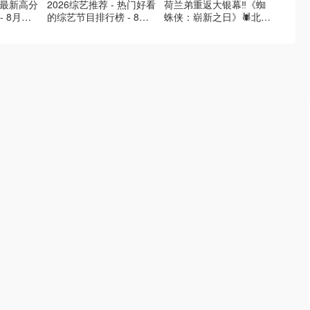
- 最新高分
2026综艺推荐 - 热门好看
荷兰弟重返大银幕‼️《蜘
2026
- 8月最
的综艺节目排行榜 - 8月
蛛侠：崭新之日》🕷️北美
好看的
的荒糖恋
最新:《​​伦敦合伙人》回归
热映中❣️阵容豪华✨🤩
必看盘
啦
续更新