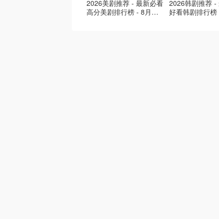
2026美剧推荐 - 最新必看
2026韩剧推荐 
高分美剧排行榜 - 8月最
好看韩剧排行榜 
新: 《​​足球教练 》第四季
新：丁海寅《我
回归！
爱 》上线❣️