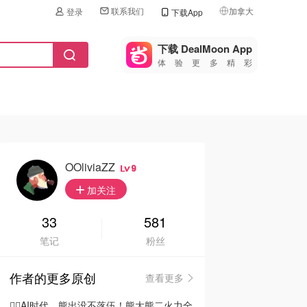
联系我们
加拿大
登录
下载App
🇺🇸
美国
下载 DealMoon App
体验更多精彩
🇨🇳
中国
🇨🇦
加拿大
🇬🇧
英国
🇩🇪
德国
OOliviaZZ
9
🇫🇷
加关注
法国
🇮🇹
33
581
意大利
笔记
粉丝
🇦🇺
澳洲
作者的更多原创
查看更多
🇳🇿
新西兰
🦸‍♂️AI时代，熊出没不落伍！熊大熊二火力全