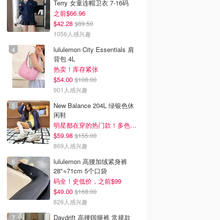
Terry 女童连帽卫衣 7-16码
之前$66.96
$42.28
$89.50
1056人感兴趣
lululemon City Essentials 肩
背包 4L
热卖！库存紧张
$54.00
$108.00
901人感兴趣
New Balance 204L 绿银色休
闲鞋
明星都在穿的热门款！多色可选 3.8折
$59.98
$155.00
869人感兴趣
lululemon 高腰加绒紧身裤
28"≈71cm 5个口袋
码全！史低价，之前$99
$49.00
$168.00
826人感兴趣
Daydrift 高腰阔腿裤 常规款