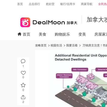
首页
点击排行
抢好货
银行/信用卡
商家导航
全民热
加拿大
首页
美食
购物娱乐
变美
房屋家
攻略首页
校园生活
我要活着
万锦房主注意！市
1
0
0
2