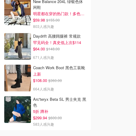
New Balance 204L 绿银色休
闲鞋
明星都在穿的热门款！多色可选 3.8折
$59.98
$155.00
803人感兴趣
Daydrift 高腰阔腿裤 常规款
罕见码全！真史低上次$114
$64.00
$148.00
671人感兴趣
Coach Work Boot 黑色工装靴
上新
$108.00
$360.00
664人感兴趣
Arc'teryx Beta SL 男士夹克 黑
色
5折 蹲补
$299.94
$600.00
583人感兴趣