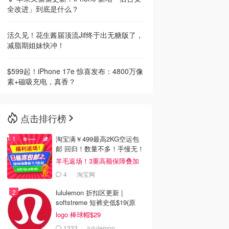
全改进」到底是什么？
活久见！花生酱届顶流Jif终于出无糖版了，
减脂期姐妹快冲！
$599起！iPhone 17e 惊喜发布：4800万像
素+磁吸充电，真香？
点击排行榜
淘宝满￥499最高2KG空运包
邮 回归！数量不多！手慢无！
羊毛返场！3重高额保障叠加
4
淘宝网
lululemon 折扣区更新 |
softstreme 短裤史低$19(原
$88)
logo 棒球帽$29
1333
lululemon