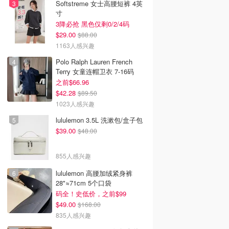
Softstreme 女士高腰短裤 4英
寸
3降必抢 黑色仅剩0/2/4码
$29.00
$88.00
1163人感兴趣
Polo Ralph Lauren French
Terry 女童连帽卫衣 7-16码
之前$66.96
$42.28
$89.50
1023人感兴趣
lululemon 3.5L 洗漱包/盒子包
$39.00
$48.00
855人感兴趣
lululemon 高腰加绒紧身裤
28"≈71cm 5个口袋
码全！史低价，之前$99
$49.00
$168.00
835人感兴趣