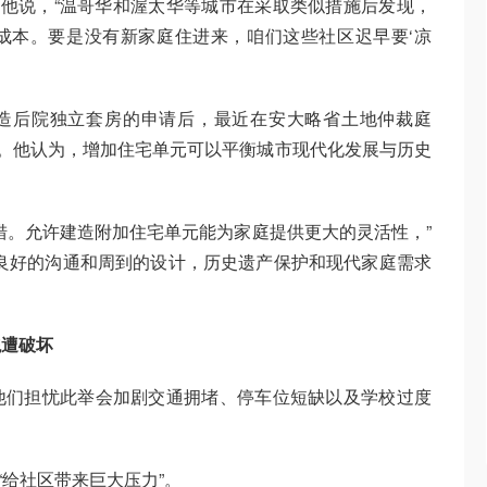
”他说，“温哥华和渥太华等城市在采取类似措施后发现，
成本。要是没有新家庭住进来，咱们这些社区迟早要‘凉
驳回其建造后院独立套房的申请后，最近在安大略省土地仲裁庭
l）赢得了上诉。他认为，增加住宅单元可以平衡城市现代化发展与历史
措。允许建造附加住宅单元能为家庭提供更大的灵活性，”
良好的沟通和周到的设计，历史遗产保护和现代家庭需求
貌遭破坏
他们担忧此举会加剧交通拥堵、停车位短缺以及学校过度
将“给社区带来巨大压力”。