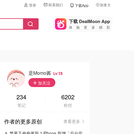
联系我们
加拿大
登录
下载App
🇺🇸
美国
下载 DealMoon App
体验更多精彩
🇨🇳
中国
🇨🇦
加拿大
🇬🇧
英国
🇩🇪
德国
是momo酱
13
🇫🇷
加关注
法国
🇮🇹
234
6202
意大利
笔记
粉丝
🇦🇺
澳洲
作者的更多原创
查看更多
🇳🇿
新西兰
📱 苹果又偷偷更新？iPhone 新增「后台安