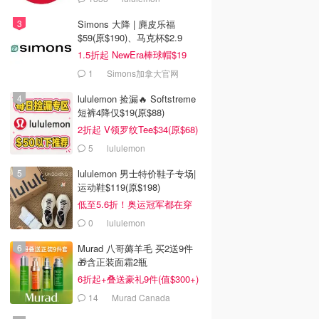
Simons 大降 | 麂皮乐福
$59(原$190)、马克杯$2.9
1.5折起 NewEra棒球帽$19
1
Simons加拿大官网
lululemon 捡漏🔥 Softstreme
短裤4降仅$19(原$88)
2折起 V领罗纹Tee$34(原$68)
5
lululemon
lululemon 男士特价鞋子专场|
运动鞋$119(原$198)
低至5.6折！奥运冠军都在穿
0
lululemon
Murad 八哥薅羊毛 买2送9件
🎁含正装面霜2瓶
6折起+叠送豪礼9件(值$300+)
14
Murad Canada