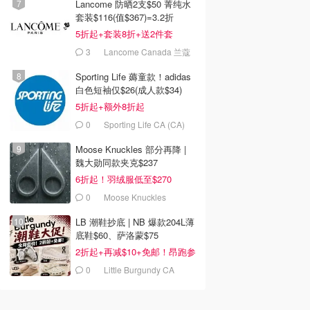
Lancome 防晒2支$50 菁纯水
套装$116(值$367)=3.2折
5折起+套装8折+送2件套
3
Lancome Canada 兰蔻
加拿大官网
Sporting Life 薅童款！adidas
白色短袖仅$26(成人款$34)
5折起+额外8折起
0
Sporting Life CA (CA)
Moose Knuckles 部分再降 |
魏大勋同款夹克$237
6折起！羽绒服低至$270
0
Moose Knuckles
LB 潮鞋抄底 | NB 爆款204L薄
底鞋$60、萨洛蒙$75
2折起+再减$10+免邮！昂跑参
加
0
Little Burgundy CA
(CA）