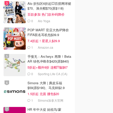
Alo 折扣区6折起💥百搭网球裙
$70、渔夫帽$70(原$118)
百款参加 热门款补码降价
0
Alo Yoga
POP MART 官店大热IP降价
FIFA联名耳机包$39.9
7.4折起！星星人$29.9
1
Amazon.ca
手慢无：Arc'teryx 再降！Beta
AR 绿色冲锋衣$420(原$840)
5折起+额外9折 连帽T恤$67
0
Sporting Life CA (CA)
Simons 大降 | 麂皮乐福
$59(原$190)、马克杯$2.9
1.5折起 北面 腰包$20
1
Simons加拿大官网
HR 年中大促 始祖鸟/蒙