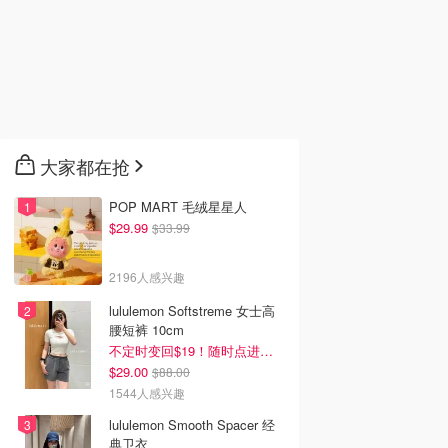
大家都在抢
POP MART 毛绒星星人
$29.99
$33.99
韩国电影推荐 | 最新
2026美国即将上映电影推
Netflix新剧推荐2026 - 
韩国电影排行榜，
荐 - 万众期待的热门大片
新好看网飞Netflix新剧大
2196人感兴趣
点！8月最新！(持
- 8月最新: 《末世行者》
片 - 8月最新：《​​百年孤
）
独2》
lululemon Softstreme 女士高
腰短裤 10cm
不定时变回$19！随时点进来看
$29.00
$88.00
1544人感兴趣
lululemon Smooth Spacer 经
典卫衣