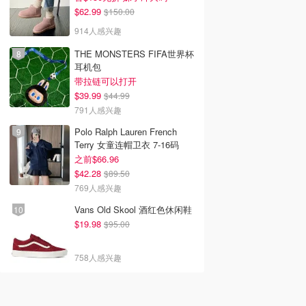
$62.99
$150.00
914人感兴趣
THE MONSTERS FIFA世界杯
耳机包
带拉链可以打开
$39.99
$44.99
791人感兴趣
Polo Ralph Lauren French
Terry 女童连帽卫衣 7-16码
之前$66.96
$42.28
$89.50
769人感兴趣
Vans Old Skool 酒红色休闲鞋
$19.98
$95.00
758人感兴趣