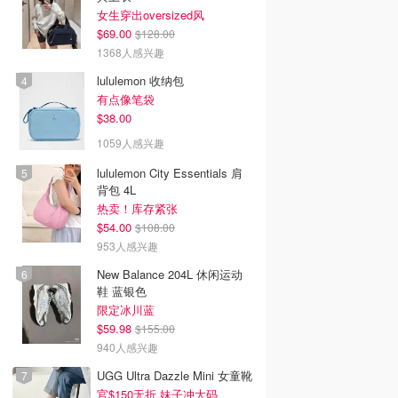
女生穿出oversized风
$69.00
$128.00
1368人感兴趣
lululemon 收纳包
有点像笔袋
$38.00
1059人感兴趣
lululemon City Essentials 肩
背包 4L
热卖！库存紧张
$54.00
$108.00
953人感兴趣
New Balance 204L 休闲运动
鞋 蓝银色
限定冰川蓝
$59.98
$155.00
940人感兴趣
UGG Ultra Dazzle Mini 女童靴
官$150无折 妹子冲大码