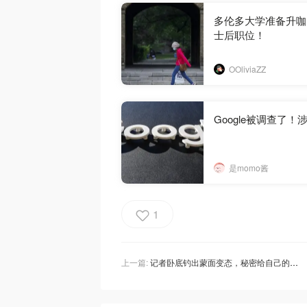
多伦多大学准备升咖
士后职位！
OOliviaZZ
Google被调查
是momo酱
1
上一篇:
记者卧底钓出蒙面变态，秘密给自己的伴侣下药并录制性侵过程！安省36岁男子被捕！