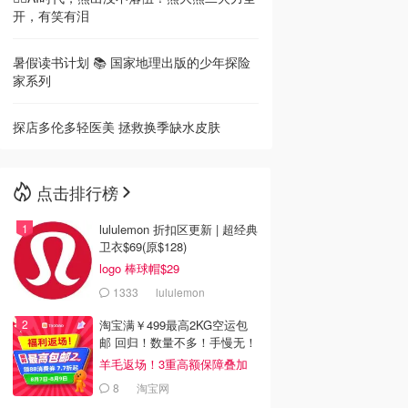
开，有笑有泪
暑假读书计划 📚 国家地理出版的少年探险
家系列
探店多伦多轻医美 拯救换季缺水皮肤
点击排行榜
lululemon 折扣区更新 | 超经典
卫衣$69(原$128)
logo 棒球帽$29
1333
lululemon
淘宝满￥499最高2KG空运包
邮 回归！数量不多！手慢无！
羊毛返场！3重高额保障叠加
8
淘宝网