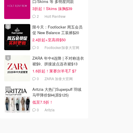
口/Skims 等 多明星同款
3折起！Skims 抹胸$39
2
Holt Renfrew
限今天：Footlocker 周五会员
促 New Balance 工装裤$20
2.4折起+至高得$50
0
Footlocker加拿大官网
ZARA 年中4连降 | 不对称连衣
裙$9、拼接波点连衣裙$13
1.6折起！莱赛尔羊毛T $7
0
ZARA 加拿大官网
Aritzia 大热门Superpuff 羽绒
马甲降价$94(原$125)
低至7.5折！
0
Aritzia