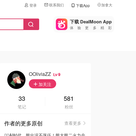
联系我们
加拿大
登录
下载App
🇺🇸
美国
下载 DealMoon App
体验更多精彩
🇨🇳
中国
🇨🇦
加拿大
🇬🇧
英国
🇩🇪
德国
OOliviaZZ
9
🇫🇷
加关注
法国
🇮🇹
33
581
意大利
笔记
粉丝
🇦🇺
澳洲
作者的更多原创
查看更多
🇳🇿
新西兰
🦸‍♂️AI时代，熊出没不落伍！熊大熊二火力全