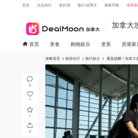
首页
点击排行
抢好货
银行/信用卡
商家导航
全民热
加拿大
首页
美食
购物娱乐
变美
房屋家
攻略首页
旅游出行
旅行贴士
紧急提醒！加拿大多
0
1
1
0