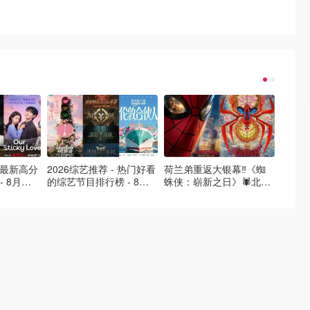
- 最新高分
2026综艺推荐 - 热门好看
荷兰弟重返大银幕‼️《蜘
2026
- 8月最
的综艺节目排行榜 - 8月
蛛侠：崭新之日》🕷️北美
好看的
的荒糖恋
最新:《​​伦敦合伙人》回归
热映中❣️阵容豪华✨🤩
必看盘
啦
续更新