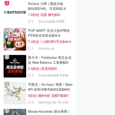
Simons 大降 | 麂皮乐福
$59(原$190)、马克杯$2.9
1.5折起 北面 腰包$20
1
Simons加拿大官网
POP MART 官店大热IP降价
FIFA联名耳机包$39.9
7.4折起！LABUBU可乐$49.9
1
Amazon.ca
限今天：Footlocker 周五会员
促 New Balance 工装裤$20
2.4折起+至高得$50
0
Footlocker加拿大官网
手慢无：Arc'teryx 再降！Beta
AR 绿色冲锋衣$420(原$840)
5折起+额外9折 连帽T恤$67
0
Sporting Life CA (CA)
Moose Knuckles 部分再降 |