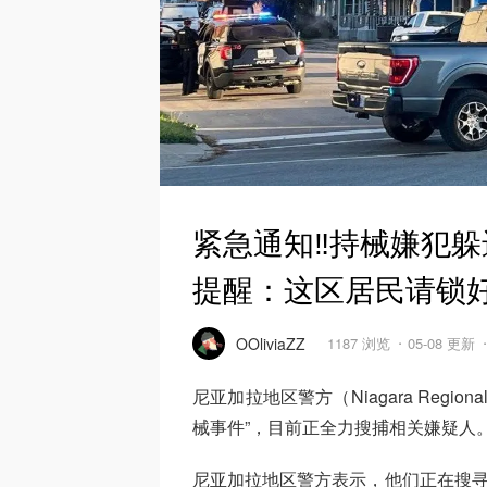
紧急通知‼️持械嫌犯
提醒：这区居民请锁
OOliviaZZ
1187 浏览
05-08 更新
尼亚加拉地区警方（Niagara Regiona
械事件”，目前正全力搜捕相关嫌疑人
尼亚加拉地区警方表示，他们正在搜寻