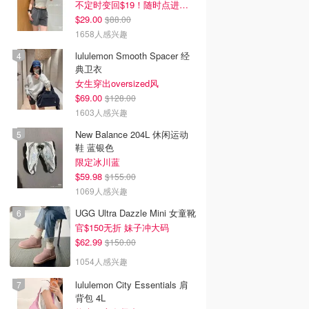
不定时变回$19！随时点进来看
$29.00
$88.00
1658人感兴趣
lululemon Smooth Spacer 经
典卫衣
女生穿出oversized风
$69.00
$128.00
1603人感兴趣
New Balance 204L 休闲运动
鞋 蓝银色
限定冰川蓝
$59.98
$155.00
1069人感兴趣
UGG Ultra Dazzle Mini 女童靴
官$150无折 妹子冲大码
$62.99
$150.00
1054人感兴趣
lululemon City Essentials 肩
背包 4L