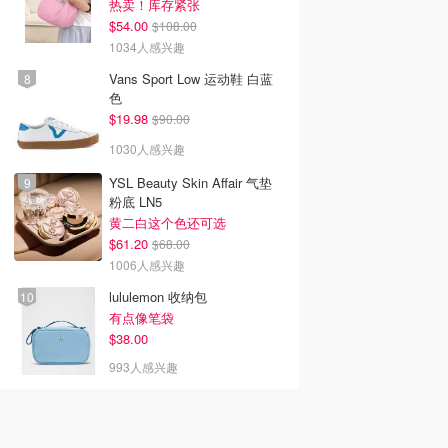
热卖！库存紧张
$54.00
$108.00
1034人感兴趣
Vans Sport Low 运动鞋 白蓝
色
$19.98
$90.00
1030人感兴趣
YSL Beauty Skin Affair 气垫
粉底 LN5
黄二白这个色还可选
$61.20
$68.00
1006人感兴趣
lululemon 收纳包
有点像笔袋
$38.00
993人感兴趣