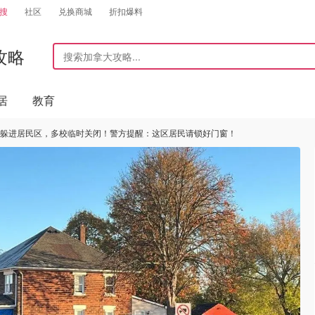
搜
社区
兑换商城
折扣爆料
攻略
居
教育
嫌犯躲进居民区，多校临时关闭！警方提醒：这区居民请锁好门窗！