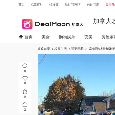
首页
点击排行
抢好货
银行/信用卡
商家导航
全民热
加拿大
首页
美食
购物娱乐
变美
房屋家
攻略首页
校园生活
我要活着
紧急通知‼️持械
0
0
0
2