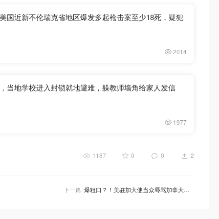
美国近新不伦瑞克省地区爆发多起枪击案至少18死，疑犯
2014
，当地学校进入封锁就地避难，躲教师墙角给家人发信
1977
1187
0
0
2
下一篇:
爆粗口？！美驻加大使当众辱骂加拿大官员，含“妈”量极高！竟是应为一则广告！