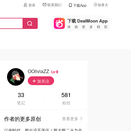
联系我们
加拿大
登录
下载App
🇺🇸
美国
下载 DealMoon App
体验更多精彩
🇨🇳
中国
🇨🇦
加拿大
🇬🇧
英国
🇩🇪
德国
OOliviaZZ
9
🇫🇷
加关注
法国
🇮🇹
33
581
意大利
笔记
粉丝
🇦🇺
澳洲
作者的更多原创
查看更多
🇳🇿
新西兰
🦸‍♂️AI时代，熊出没不落伍！熊大熊二火力全