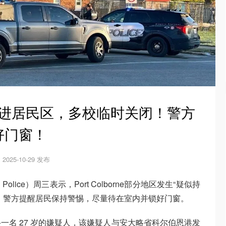
躲进居民区，多校临时关闭！警方
好门窗！
2025-10-29 发布
l Police）周三表示，Port Colborne部分地区发生“疑似持
。警方提醒居民保持警惕，尽量待在室内并锁好门窗。
一名 27 岁的嫌疑人，该嫌疑人与安大略省科尔伯恩港发