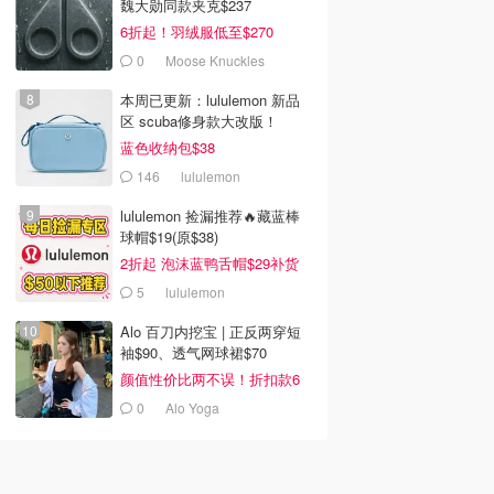
魏大勋同款夹克$237
6折起！羽绒服低至$270
0
Moose Knuckles
本周已更新：lululemon 新品
区 scuba修身款大改版！
蓝色收纳包$38
146
lululemon
lululemon 捡漏推荐🔥藏蓝棒
球帽$19(原$38)
2折起 泡沫蓝鸭舌帽$29补货
5
lululemon
Alo 百刀内挖宝 | 正反两穿短
袖$90、透气网球裙$70
颜值性价比两不误！折扣款6
折起
0
Alo Yoga