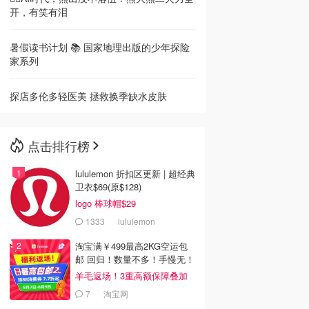
开，有笑有泪
暑假读书计划 📚 国家地理出版的少年探险
家系列
探店多伦多轻医美 拯救换季缺水皮肤
点击排行榜
lululemon 折扣区更新 | 超经典
卫衣$69(原$128)
logo 棒球帽$29
1333
lululemon
淘宝满￥499最高2KG空运包
邮 回归！数量不多！手慢无！
羊毛返场！3重高额保障叠加
7
淘宝网