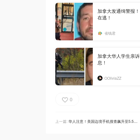
加拿大发通缉警报！
在逃！
省钱君
加拿大华人学生亲诉
息！
OOliviaZZ
0
上一篇:
华人注意！美国边境手机搜查飙升至5.5万次📱发个表情包都能上惹麻烦？