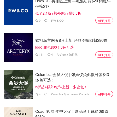
RW&CO 折扣区上新 羊毛混纺裙$20 阔腿牛
仔裤$17
低至2.1折+额外8折+叠8.5折
0
RW & CO
APP打开
始祖鸟官网🔥8月上新 经典冷帽回归$80收
logo 腰包$60！3色可选
111
4
Arc'teryx 始祖鸟
APP打开
Columbia 会员大促 | 张婧仪类似款外套$43
多色可选！
5折起+额外8折+上新！多史低！
4
Columbia Sportswear Canada
APP打开
Coach官网 年中大促！新品马丁靴$108(原
$360)