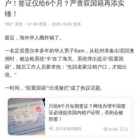
户！签证仅给6个月？严查双国籍再添实
锤！
7827 浏览
01-08 更新
2025-10-06 发布
最近，海外华人圈炸锅了。
一名定居墨尔本多年的华人男子Sam，从杭州准备出境回澳
洲时，被边检系统“卡”在了海关。系统弹出提示“双重国
籍”，随后工作人员要求他：“先回老家注销户口，才能出
境。”
一时间，“双重国籍”“出境被拦”成了热议话题。
只给6个月短期签证？网传办理中国签
证必须提供国内销户证明，否则会被
拒签！
是不是有鸡腿吃
6149
2