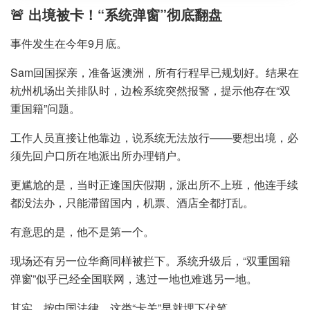
🚨 出境被卡！“系统弹窗”彻底翻盘
事件发生在今年9月底。
Sam回国探亲，准备返澳洲，所有行程早已规划好。结果在
杭州机场出关排队时，边检系统突然报警，提示他存在“双
重国籍”问题。
工作人员直接让他靠边，说系统无法放行——要想出境，必
须先回户口所在地派出所办理销户。
更尴尬的是，当时正逢国庆假期，派出所不上班，他连手续
都没法办，只能滞留国内，机票、酒店全都打乱。
有意思的是，他不是第一个。
现场还有另一位华裔同样被拦下。系统升级后，“双重国籍
弹窗”似乎已经全国联网，逃过一地也难逃另一地。
其实，按中国法律，这类“卡关”早就埋下伏笔。