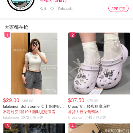
8
Patagonia
APP打开
大家都在抢
1
2
$29.00
$37.50
$88.00
$79.99
lululemon Softstreme 女士高腰短裤 10cm
Crocs 女士经典厚底凉鞋
不定时变回$19！随时点进来看
补货！云朵葡萄冰！
lululemon
2072人感兴趣
Crocs.ca
1749人感兴趣
3
4