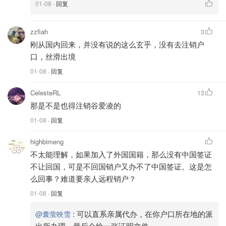
01-08
· 回复
判“逾期滞留”并面临罚款。
这一事件并非个案。近一年，中国边检和公安系统频频出现
zzfiah
3
“双重国籍”案例。
刚从国内回来，并没有说的这么玄乎，没有去注销户
口，丝滑出境
官方态度愈发明确——不承认、不放行、要注销。
01-08
· 回复
出入境系统与公安数据库同步联网后，任何双重身份都难逃
CelesteRL
13
核查。
那是不是也得注销谷爱凌的
✅ 给海外华人的几点提醒
01-08
· 回复
如果你已经入了外籍，却仍保留国内户口、身份证、甚至国
highbimeng
内房产，以下建议必须记好：
不太能理解，如果加入了外国国籍，那么没有中国签证
不让回国，可是不回国销户又办不了中国签证。这是怎
1️⃣ 不要抱侥幸心理——系统已升级，全国联网。
么回事？难道要亲人远程销户？
01-08
· 回复
2️⃣ 回国前，提前注销户口。流程虽繁琐，但省心。
:
可以直系亲属代办，在你户口所在地的派
@囊萤映雪
3️⃣ 办理时需带上护照、户口簿、身份证等材料。
出所办理，最后会给一张证明文件。