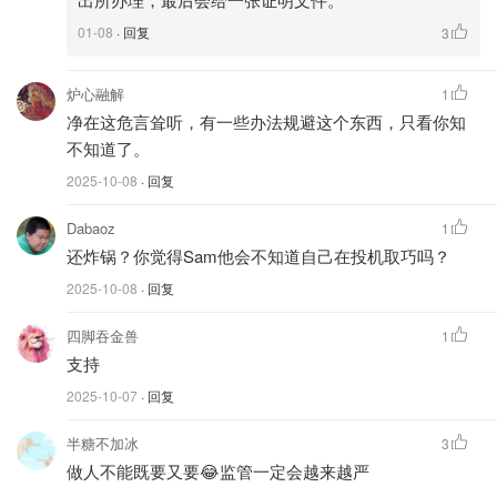
4️⃣ 切勿同时使用中外护照出入境，这将被视为严重违规。
01-08
· 回复
3
比起在机场被拦下、罚款、延误，不如提前主动解决。
炉心融解
1
净在这危言耸听，有一些办法规避这个东西，只看你知
加拿大籍回国注销户口攻略 - 什么情况
不知道了。
需要销户？需要什么材料？流程盘
2025-10-08
· 回复
点！
Miability
1.2w
Dabaoz
1
还炸锅？你觉得Sam他会不知道自己在投机取巧吗？
2025-10-08
· 回复
“双重国籍”的灰色地带，终于被照亮了。
四脚吞金兽
1
那张舍不得丢的身份证，也许是连接故乡的线，但在法律面
支持
前，它可能随时变成一道“红灯”。
2025-10-07
· 回复
网络素材整理，版权属原作者，侵删 封面：Chintunglee,
半糖不加冰
3
CC BY-SA 4.0, via Wikimedia Commons
做人不能既要又要😂监管一定会越来越严