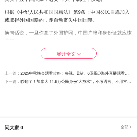
根据《中华人民共和国国籍法》第9条：中国公民自愿加入
或取得外国国籍的，即自动丧失中国国籍。
换句话说，一旦你拿了外国护照，中国户籍和身份证就应该
注销。
但现实中，不少人图方便，根本没去办这一步。身份证还能
展开全文
用，户口也没被删除，于是他们的身份在系统里成了“半隐
形状态”。
上一篇：
2025中秋晚会观看攻略：央视、B站、6卫视🌕海外直播观看方式+节目单抢先看~
下一篇：
吵翻了！加拿大 11.5万公民身份“大放水”，不考语言、不用常住， 直接入籍！
然而，如今的出入境系统早已升级，生物识别+户籍联网，
全国数据库一查即出。那些以为“躲得掉”的人，可能都在系
统中静静“等红灯”。
很多人其实明白法律规定，却迟迟不愿注销。
问大家
0
全部
原因无非两点：