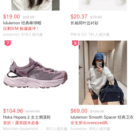
$19.00
$20.37
$38.00
$79.90
lululemon 经典棒球帽
长袖荷叶边衬衫
仅剩S/M 捡漏速冲！
lululemon
818人感兴趣
RW & CO
781人感兴趣
7
8
$104.96
$69.00
$149.95
$128.00
Hoka Hopara 2 女士溯溪鞋
lululemon Smooth Spacer 经典卫衣
首折！露营踩水必备
女生穿出oversized风
Mountain Equipment Company
607人感兴趣
lululemon
605人感兴趣