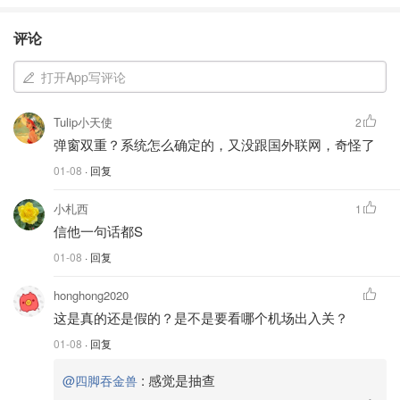
1️⃣ 太方便了。
评论
在国内办事、订票、住酒店，身份证一刷走天下。
打开App写评论
没有身份证，就像断了“国内身份”。
Tulip小天使
2
2️⃣ 太舍不得。
弹窗双重？系统怎么确定的，又没跟国外联网，奇怪了
那张身份证是与故乡的最后连接。注销户口，不只是办个手
01-08
· 回复
续，更像是对故土的一次割舍。
小札西
1
信他一句话都S
不少华人都说：“我只是想留个念想，没打算违法。”
01-08
· 回复
但如今，这个“念想”可能真的要付出代价了。
honghong2020
💸 现实代价：罚款、改签、滞留风险
这是真的还是假的？是不是要看哪个机场出入关？
01-08
· 回复
被拦下不仅仅是尴尬。
:
感觉是抽查
@四脚吞金兽
如果行程耽误太久，签证、假期、机票全得重来，还可能被