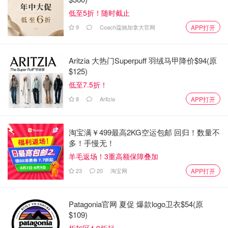
低至5折！随时截止
9
Coach蔻驰加拿大官网
APP打开
Aritzia 大热门Superpuff 羽绒马甲降价$94(原
$125)
低至7.5折！
8
Aritzia
APP打开
淘宝满￥499最高2KG空运包邮 回归！数量不
多！手慢无！
羊毛返场！3重高额保障叠加
23
20
淘宝网
APP打开
Patagonia官网 夏促 爆款logo卫衣$54(原
$109)
折扣区4.9折起