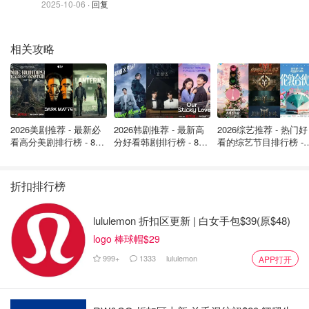
2025-10-06
· 回复
中国民警发现一女子入籍加拿大之后
保留双重国籍，注销了其中国户籍
相关攻略
熊本君
7822
入籍加拿大之后还能恢复中国国籍
吗？手把手教你拿回中国国籍！
2026美剧推荐 - 最新必
2026韩剧推荐 - 最新高
2026综艺推荐 - 热门好
看高分美剧排行榜 - 8月
分好看韩剧排行榜 - 8月
看的综艺节目排行榜 - 
最新: 《​​足球教练 》第
最新：丁海寅《我的荒
月最新:《​​伦敦合伙人
来自土星的小碎冰
6.9w
3
四季回归！
糖恋爱 》上线❣️
回归啦
折扣排行榜
lululemon 折扣区更新 | 白女手包$39(原$48)
logo 棒球帽$29
999+
1333
lululemon
APP打开