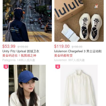
$53.99
$119.00
$109.00
$198.00
Unity Fitz Uprisal 抓绒卫衣
lululemon Chargefeel 3 男士运动鞋
黄金码还在！氛围感之神
黄金码都有货
Patagonia
1486人感兴趣
lululemon
997人感兴趣
5
6