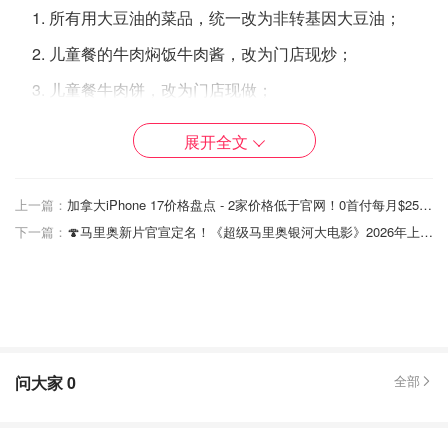
所有用大豆油的菜品，统一改为非转基因大豆油；
儿童餐的牛肉焖饭牛肉酱，改为门店现炒；
儿童餐牛肉饼，改为门店现做；
儿童餐鳕鱼条，改为原切大黄鱼现场炸烤；
展开全文
烤羊肉串，改为门店现切、现串、现烤；
猪排烩酸菜里的猪排，改为生排骨现场烹饪；
上一篇：
加拿大iPhone 17价格盘点 - 2家价格低于官网！0首付每月$25得新机！
下一篇：
🍄马里奥新片官宣定名！《超级马里奥银河大电影》2026年上映，原班人马回归！
酥皮肉夹馍的卤肉，改为生肉现卤；
手撕椒麻鸡，改为生鸡现煮；
燕麦小米粥中的金瓜泥，改为现熬小米粥加新鲜金瓜
片。
问大家
0
全部