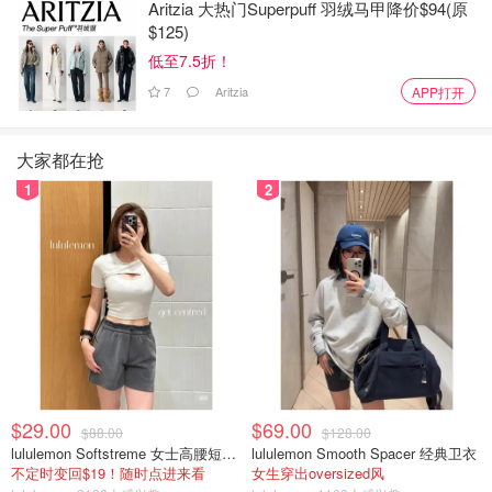
Aritzia 大热门Superpuff 羽绒马甲降价$94(原
$125)
低至7.5折！
7
Aritzia
APP打开
大家都在抢
1
2
$29.00
$69.00
$88.00
$128.00
lululemon Softstreme 女士高腰短裤 10cm
lululemon Smooth Spacer 经典卫衣
不定时变回$19！随时点进来看
女生穿出oversized风