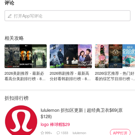
评论
打开App写评论
相关攻略
2026美剧推荐 - 最新必
2026韩剧推荐 - 最新高
2026综艺推荐 - 热门好
看高分美剧排行榜 - 8月
分好看韩剧排行榜 - 8月
看的综艺节目排行榜 - 
最新: 《​​足球教练 》第
最新：丁海寅《我的荒
月最新:《​​伦敦合伙人
四季回归！
糖恋爱 》上线❣️
回归啦
折扣排行榜
lululemon 折扣区更新 | 超经典卫衣$69(原
$128)
logo 棒球帽$29
999+
1333
lululemon
APP打开