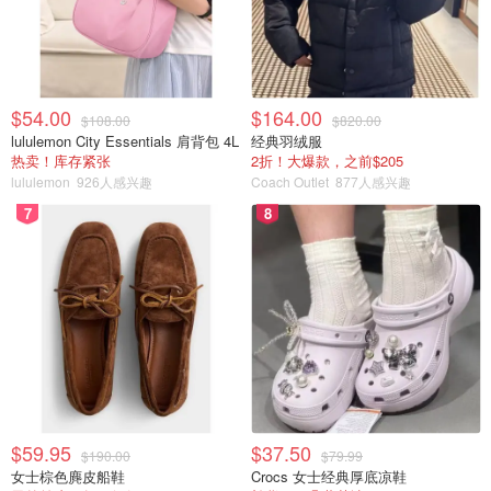
开透明，甚至明确表示要“彻底向胖东来学习”，并邀请大家
监督。
就在同一天，胖东来创始人于东来也发声了。他强调自己对
西贝是出于好意，认可西贝的优秀之处，希望社会能理性对
$54.00
$164.00
$108.00
$820.00
待，不要在改进过程中“毁掉一个企业”。他还说，相信西贝
lululemon City Essentials 肩背包 4L
经典羽绒服
热卖！库存紧张
2折！大爆款，之前$205
会尽快改善食品安全上的担忧，让品牌发展得更有品质。
lululemon
926人感兴趣
Coach Outlet
877人感兴趣
7
8
$59.95
$37.50
$190.00
$79.99
女士棕色麂皮船鞋
Crocs 女士经典厚底凉鞋