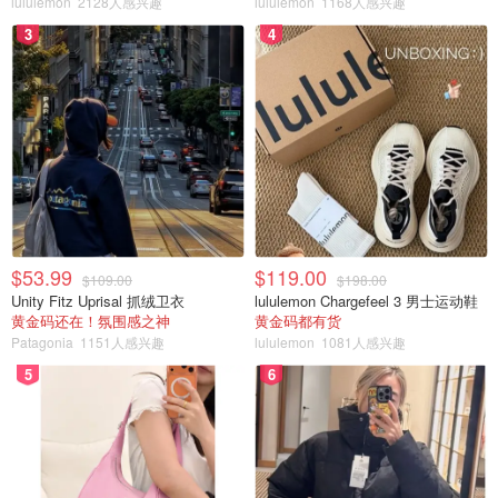
lululemon
2128人感兴趣
lululemon
1168人感兴趣
3
4
$53.99
$119.00
$109.00
$198.00
Unity Fitz Uprisal 抓绒卫衣
lululemon Chargefeel 3 男士运动鞋
黄金码还在！氛围感之神
黄金码都有货
Patagonia
1151人感兴趣
lululemon
1081人感兴趣
5
6
图片来自于@西贝官方声明，版权属于原作者
关于保质期，西贝也回应说会和供应商沟通，在保证安全和
库存的前提下，尽量缩短。接下来，他们还会持续整改，公