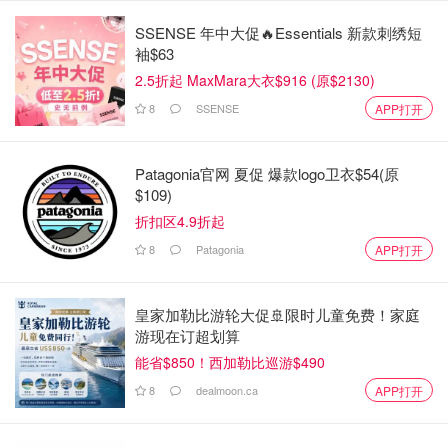
SSENSE 年中大促🔥Essentials 新款刺绣短
袖$63
2.5折起 MaxMara大衣$916 (原$2130)
8
SSENSE
APP打开
Patagonia官网 夏促 爆款logo卫衣$54(原
$109)
折扣区4.9折起
8
Patagonia
APP打开
皇家加勒比游轮大促🚢限时儿童免费！家庭
游现在订超划算
能省$850！西加勒比巡游$490
8
dealmoon.ca
APP打开