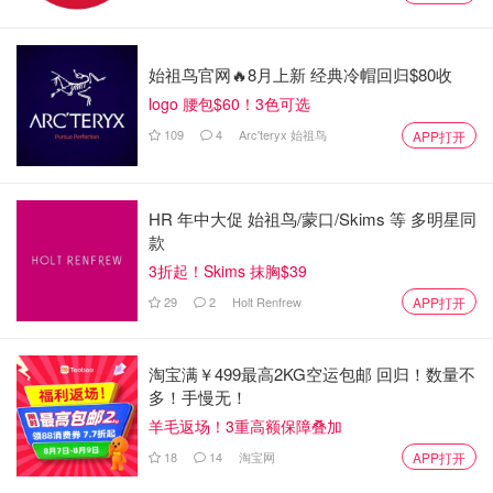
始祖鸟官网🔥8月上新 经典冷帽回归$80收
logo 腰包$60！3色可选
109
4
Arc'teryx 始祖鸟
APP打开
HR 年中大促 始祖鸟/蒙口/Skims 等 多明星同
款
3折起！Skims 抹胸$39
29
2
Holt Renfrew
APP打开
淘宝满￥499最高2KG空运包邮 回归！数量不
多！手慢无！
羊毛返场！3重高额保障叠加
18
14
淘宝网
APP打开