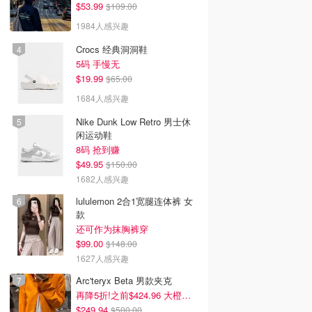
$53.99
$109.00
1984人感兴趣
Crocs 经典洞洞鞋
5码 手慢无
$19.99
$65.00
1684人感兴趣
Nike Dunk Low Retro 男士休
闲运动鞋
8码 抢到赚
$49.95
$150.00
1682人感兴趣
lululemon 2合1宽腿连体裤 女
款
还可作为抹胸裤穿
$99.00
$148.00
1627人感兴趣
Arc'teryx Beta 男款夹克
再降5折!之前$424.96 大橙子好显白 蹲补
$249.94
$500.00