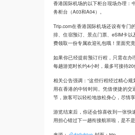
香港国际机场的以下柜台现场办理：中转柜
务柜台（A03和A04）。
Trip.com在香港国际机场还设有
排、住宿预订、景点门票、eSIM卡
费领取一份专属欢迎礼包哦！里面究
如果你已经提前预订行程，只需在办理完
每趟游览时长约4小时，最多可接待2
相关公告强调：“这些行程经过精心规
用在香港的中转时间。凭借便捷的交通、
节，旅客可以轻松地放松身心，尽情享
游览结束后，你还会惊喜收到一张快
用担心错过下一趟衔接航班啦，是不
来源：
dailyhive
封面：trip