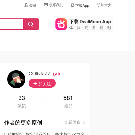
联系我们
加拿大
登录
下载App
🇺🇸
美国
下载 DealMoon App
体验更多精彩
🇨🇳
中国
🇨🇦
加拿大
🇬🇧
英国
🇩🇪
德国
OOliviaZZ
9
🇫🇷
加关注
法国
🇮🇹
33
581
意大利
笔记
粉丝
🇦🇺
澳洲
作者的更多原创
查看更多
🇳🇿
新西兰
🦸‍♂️AI时代，熊出没不落伍！熊大熊二火力全