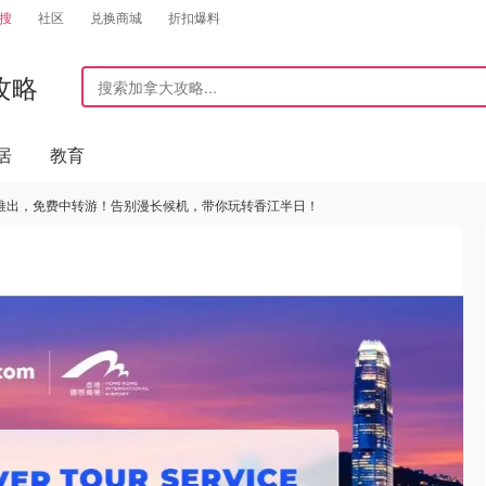
搜
社区
兑换商城
折扣爆料
攻略
居
教育
推出，免费中转游！告别漫长候机，带你玩转香江半日！