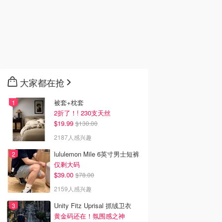
大家都在抢
被套+枕套
2折了！! 230支天丝
$19.99
$130.00
2187人感兴趣
lululemon Mile 6英寸男士短裤
仅剩大码
$39.00
$78.00
2159人感兴趣
Unity Fitz Uprisal 抓绒卫衣
黄金码还在！氛围感之神