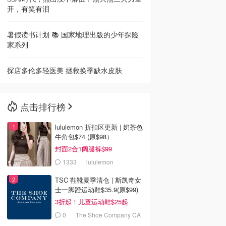
开，有笑有泪
暑假读书计划 📚 国家地理出版的少年探险
家系列
探店多伦多轻医美 拯救换季缺水皮肤
点击排行榜
lululemon 折扣区更新 | 奶茶色
牛角包$74 (原$98）
封面2合1阔腿裤$99
1333
lululemon
TSC 鞋靴夏季清仓 | 斯凯奇女
士一脚蹬运动鞋$35.9(原$99)
3折起！儿童运动鞋$25起
0
The Shoe Company CA
(CA)