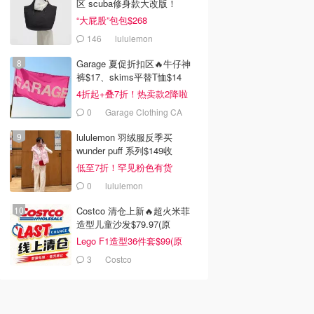
区 scuba修身款大改版！
“大屁股”包包$268
146
lululemon
Garage 夏促折扣区🔥牛仔神
裤$17、skims平替T恤$14
4折起+叠7折！热卖款2降啦
0
Garage Clothing CA
(CA)
lululemon 羽绒服反季买
wunder puff 系列$149收
低至7折！罕见粉色有货
0
lululemon
Costco 清仓上新🔥超火米菲
造型儿童沙发$79.97(原
$129.99)
Lego F1造型36件套$99(原
$159)
3
Costco