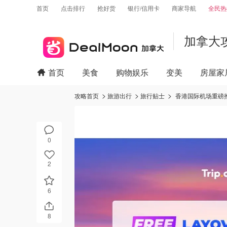
首页
点击排行
抢好货
银行/信用卡
商家导航
全民热
加拿大
首页
美食
购物娱乐
变美
房屋家
攻略首页
旅游出行
旅行贴士
香港国际机场重磅
0
2
6
8