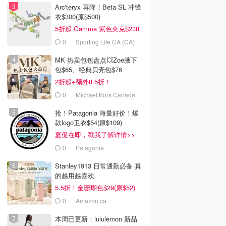
Arc'teryx 再降！Beta SL 冲锋
衣$300(原$500)
5折起 Gamma 紫色夹克$238
0
Sporting Life CA (CA)
MK 热卖包包盘点💥Zoe腋下
包$65、经典贝壳包$76
2折起+额外8.5折！
0
Michael Kors Canada
抢！Patagonia 海量好价！爆
款logo卫衣$54(原$109)
夏促在即，戳我了解详情>>
0
Patagonia
Stanley1913 日常通勤必备 真
的越用越喜欢
5.5折！金珊瑚色$29(原$52)
0
Amazon.ca
本周已更新：lululemon 新品