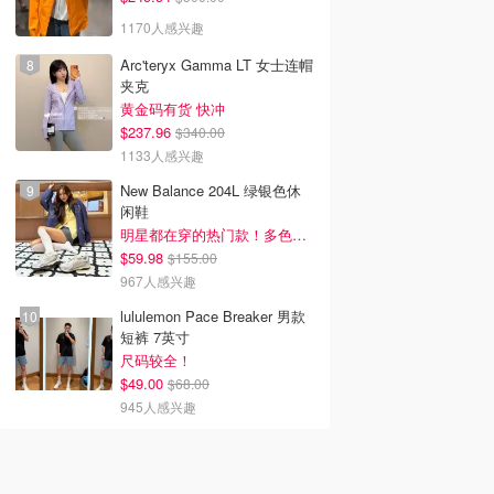
1170人感兴趣
Arc'teryx Gamma LT 女士连帽
夹克
黄金码有货 快冲
$237.96
$340.00
1133人感兴趣
New Balance 204L 绿银色休
闲鞋
明星都在穿的热门款！多色可选 3.8折
$59.98
$155.00
967人感兴趣
lululemon Pace Breaker 男款
短裤 7英寸
尺码较全！
$49.00
$68.00
945人感兴趣