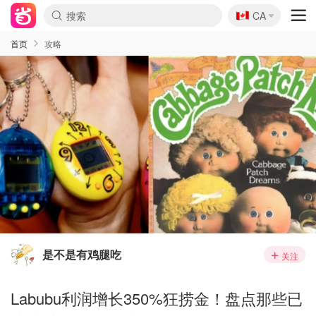
🇨🇦
CA
首页
攻略
是不是有鸡腿吃
关注
Labubu利润增长350%狂捞金！盘点那些已