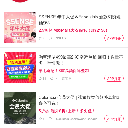
SSENSE 年中大促🔥Essentials 新款刺绣短
袖$63
2.5折起 MaxMara大衣$916 (原$2130)
8
SSENSE
APP打开
淘宝满￥499最高2KG空运包邮 回归！数量不
多！手慢无！
拓麻歌子（Tamagotchi）
羊毛返场！3重高额保障叠加
想养宠物却不想承担现实责任？万代（Bandai）推出的拓
18
14
淘宝网
APP打开
麻歌子（Tamagotchi）电子宠物正是为你量身定制。这款蛋
形塑料玩具于1996年在日本首次推出，并在1990年代末至
Columbia 会员大促 | 张婧仪类似款外套$43
2000年代风靡全球，让无数消费者为之着迷。
多色可选！
用户需要通过按下按钮来模拟喂食、管教和与屏幕上的虚拟
5折起+额外8折+上新！多史低！
宠物玩耍，以此来照顾它们。如果拓麻歌子被忽视，它就会
4
Columbia Sportswear Canada
APP打开
“死亡”。