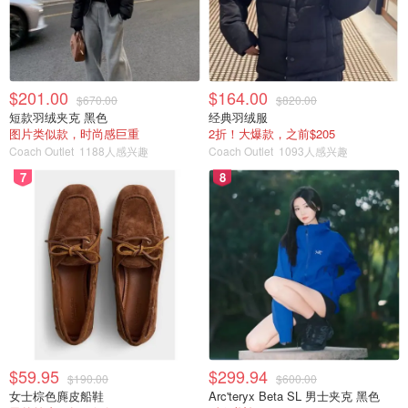
然而，直到2023年泡泡玛特开始销售带有钥匙扣的Labubu
毛绒玩具后，这些长着牙齿的小怪物才仿佛一夜之间遍布各
地，出现在蕾哈娜（Rihanna）、金·卡戴珊（Kim
Kardashian）以及NBA球星狄龙·布鲁克斯（Dillon
$201.00
$164.00
$670.00
$820.00
Brooks）等名人手中。
短款羽绒夹克 黑色
经典羽绒服
图片类似款，时尚感巨重
2折！大爆款，之前$205
韩国流行歌手、BLACKPINK成员Lisa也开始在Instagram上
Coach Outlet
1188人感兴趣
Coach Outlet
1093人感兴趣
向她超过1亿的粉丝分享Labubu的照片，而在TikTok上，
7
8
Labubu更是引发了一场“狂热风暴”。
Labubu的成功为泡泡玛特带来了巨大的收益。据该公司年
报显示，得益于这个“精灵怪物”，泡泡玛特2024年的营收翻
了一番多，达到130.4亿元人民币（约合18.1亿美元）。其
中，泡泡玛特毛绒玩具的收入在2024年飙升了1200%以
上，占其总营收的近22%。
来源：abcnews.go.com
$59.95
$299.94
$190.00
$600.00
「该长文章来自@省钱君-北美省钱快报，版权归原作者所
女士棕色麂皮船鞋
Arc'teryx Beta SL 男士夹克 黑色