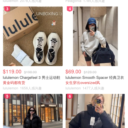
lululemon
2078人感兴趣
Patagonia
1785人感兴趣
3
4
$119.00
$69.00
Labubu的爆红之路
$198.00
$128.00
lululemon Chargefeel 3 男士运动鞋
lululemon Smooth Spacer 经典卫衣
黄金码都有货
女生穿出oversized风
Labubu最初是艺术家兼插画师龙家升（Kasing Lung）笔下
lululemon
1656人感兴趣
lululemon
1477人感兴趣
的形象，于2015年首次出现在三本受北欧神话启发的绘本
5
6
中，当时它们是长着尖耳朵和尖牙的怪物。
2019年，龙家升与泡泡玛特这家服务于玩具收藏家和潮流
达人的公司达成合作，开始销售Labubu手办。