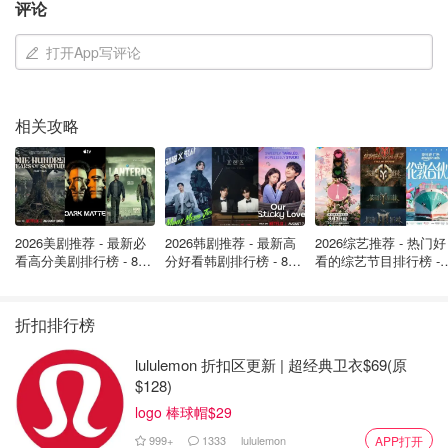
评论
软，易于抱持；它们还会在Ty Inc.的标签上印上可爱的名
字，并以限量版形式发售。
打开App写评论
在电子商务时代伊始，许多人收藏、交易并转售这些玩具，
期望它们的价值能够不断上涨。这种热潮确实让一些人赚到
相关攻略
了钱，其创始人泰·华纳（Ty Warner）更是在三年内跻身亿
万富翁行列。
2014年，华纳因向美国税务机关隐瞒至少2500万美元收
入，最终被判两年缓刑，免于牢狱之灾。华纳是美国联邦调
2026美剧推荐 - 最新必
2026韩剧推荐 - 最新高
2026综艺推荐 - 热门好
查中，利用瑞士银行账户逃避美国税收的知名人士之一，他
看高分美剧排行榜 - 8月
分好看韩剧排行榜 - 8月
看的综艺节目排行榜 - 
最新: 《​​足球教练 》第
最新：丁海寅《我的荒
月最新:《​​伦敦合伙人
已承认犯有一项逃税罪。
四季回归！
糖恋爱 》上线❣️
回归啦
折扣排行榜
lululemon 折扣区更新 | 超经典卫衣$69(原
$128)
logo 棒球帽$29
999+
1333
lululemon
APP打开