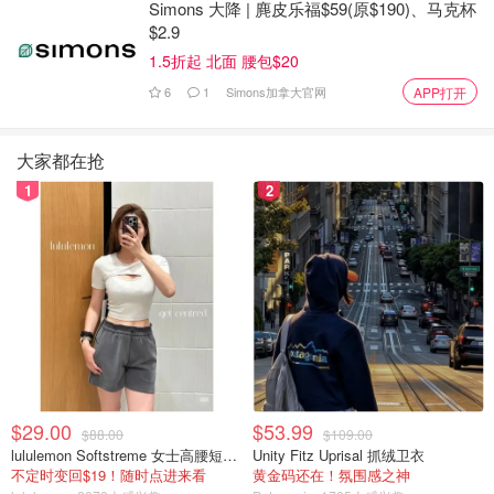
指尖陀螺——这种三英寸大小的旋转小玩意儿，在2017年
Simons 大降 | 麂皮乐福$59(原$190)、马克杯
$2.9
风靡一时，甚至“占领”了教室和办公室隔间。当时，这款玩
具被认为有些“异类”，因为它既非由大公司生产，也未赶在
1.5折起 北面 腰包$20
假日季上市，更没有在电视上大肆宣传。与其在大玩具连锁
6
1
Simons加拿大官网
APP打开
店寻找，不如在加油站或7-11便利店更容易找到指尖陀螺。
大家都在抢
指尖陀螺实际上已经存在多年，最初主要用于帮助患有自闭
1
2
症或注意力障碍的孩子集中注意力，但在社交媒体上曝光
后，才变得真正流行起来。
尽管热门玩具通常由一家公司独家制造，但指尖陀螺却由多
家制造商生产，其中大部分来自中国。这种玩具最初被宣传
为帮助集中注意力的工具，但由于在儿童中过于流行，许多
学校开始禁止使用，认为它们反而会分散学生的注意力。
$29.00
$53.99
$88.00
$109.00
lululemon Softstreme 女士高腰短裤 10cm
Unity Fitz Uprisal 抓绒卫衣
不定时变回$19！随时点进来看
黄金码还在！氛围感之神