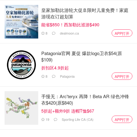
2013年，拓麻歌子以手机App的形式“重生”，完美再现了这
皇家加勒比游轮大促🚢限时儿童免费！家庭
游现在订超划算
款塑料掌上玩具的体验。今年5月，这款玩具入选了世界电
能省$850！西加勒比巡游$490
子游戏名人堂。
8
dealmoon.ca
APP打开
Patagonia官网 夏促 爆款logo卫衣$54(原
$109)
折扣区4.9折起
8
Patagonia
APP打开
手慢无：Arc'teryx 再降！Beta AR 绿色冲锋
衣$420(原$840)
5折起+额外9折 连帽T恤$67
19
Sporting Life CA (CA)
APP打开
指尖陀螺（Fidget Spinners）