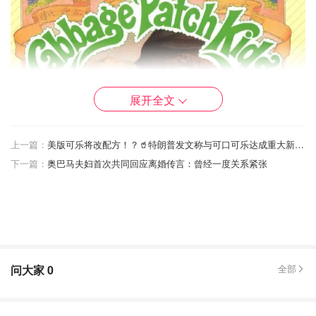
展开全文
上一篇：
美版可乐将改配方！？🥤特朗普发文称与可口可乐达成重大新协议！
下一篇：
奥巴马夫妇首次共同回应离婚传言：曾经一度关系紧张
Beanie Babies
问大家
0
全部
Beanie Babies在20世纪90年代中期风靡一时，俘获了无数
消费者。这些仅售5美元的可爱玩具，填充物较少，手感更