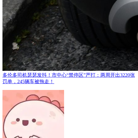
多伦多司机瑟瑟发抖！市中心“禁停区”严打：两周开出3220张
罚单，245辆车被拖走！