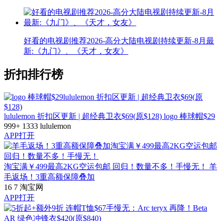
好看的电视剧推荐2026-高分大陆电视剧持续更新-8月最
新:《九门》、《天才，女友》
折扣排行榜
lululemon 折扣区更新 | 超经典卫衣$69(原$128)
logo 棒球帽$29
999+
1333
lululemon
APP打开
淘宝满￥499最高2KG空运包邮 回归！数量不多！手慢无！
羊
毛返场！3重高额保障叠加
16
7
淘宝网
APP打开