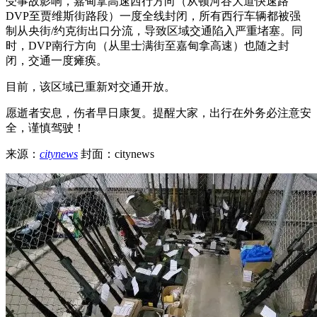
受事故影响，嘉甸拿高速西行方向（从顿河谷大道快速路
DVP至贾维斯街路段）一度全线封闭，所有西行车辆都被强
制从央街/约克街出口分流，导致区域交通陷入严重堵塞。同
时，DVP南行方向（从里士满街至嘉甸拿高速）也随之封
闭，交通一度瘫痪。
目前，该区域已重新对交通开放。
愿逝者安息，伤者早日康复。提醒大家，出行在外务必注意安
全，谨慎驾驶！
来源：
citynews
封面：citynews