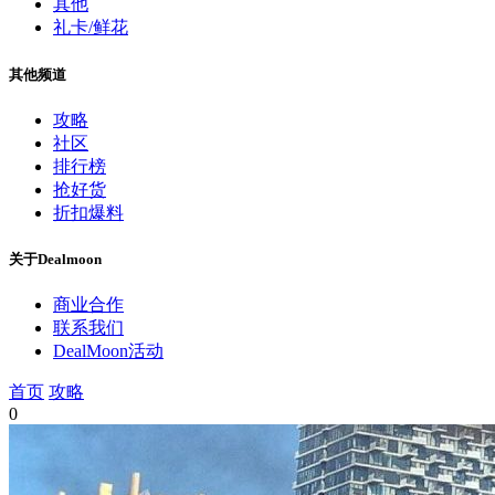
其他
礼卡/鲜花
其他频道
攻略
社区
排行榜
抢好货
折扣爆料
关于Dealmoon
商业合作
联系我们
DealMoon活动
首页
攻略
0