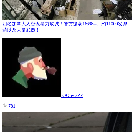
四名加拿大人密谋暴力攻城！警方缴获16炸弹、约11000发弹
药以及大量武器！
OOliviaZZ
781