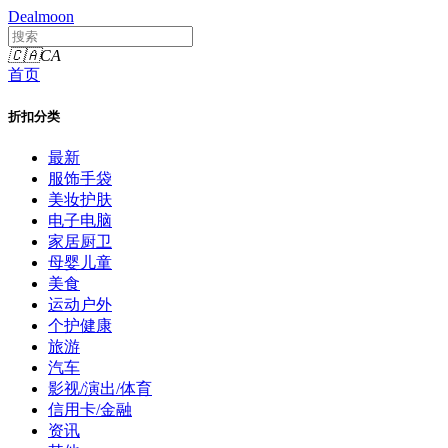
Dealmoon
🇨🇦
CA
首页
折扣分类
最新
服饰手袋
美妆护肤
电子电脑
家居厨卫
母婴儿童
美食
运动户外
个护健康
旅游
汽车
影视/演出/体育
信用卡/金融
资讯