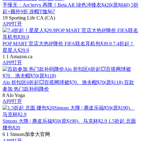
手慢无：Arc'teryx 再降！Beta AR 绿色冲锋衣$420(原$840)
5折
起+额外9折 连帽T恤$67
19
Sporting Life CA (CA)
APP打开
POP MART 官店大热IP降价 FIFA联名耳机包$39.9
7.4折起！
星星人$29.9
1
1
Amazon.ca
APP打开
Alo 折扣区6折起💥百搭网球裙$70、渔夫帽$70(原$118)
百款
参加 热门款补码降价
8
Alo Yoga
APP打开
Simons 大降 | 麂皮乐福$59(原$190)、马克杯$2.9
1.5折起 北面
腰包$20
6
1
Simons加拿大官网
APP打开