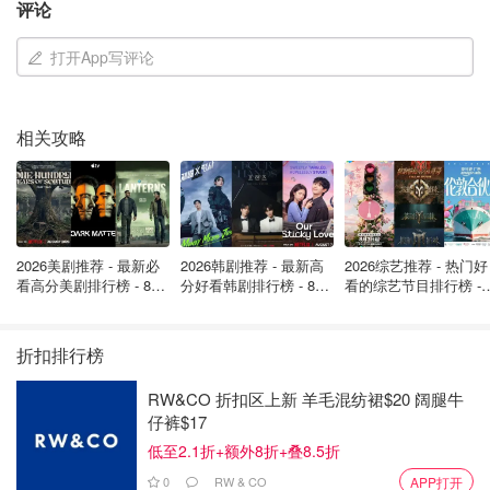
评论
打开App写评论
相关攻略
2026美剧推荐 - 最新必
2026韩剧推荐 - 最新高
2026综艺推荐 - 热门好
看高分美剧排行榜 - 8月
分好看韩剧排行榜 - 8月
看的综艺节目排行榜 - 
最新: 《​​足球教练 》第
最新：丁海寅《我的荒
月最新:《​​伦敦合伙人
四季回归！
糖恋爱 》上线❣️
回归啦
折扣排行榜
RW&CO 折扣区上新 羊毛混纺裙$20 阔腿牛
仔裤$17
低至2.1折+额外8折+叠8.5折
0
RW & CO
APP打开