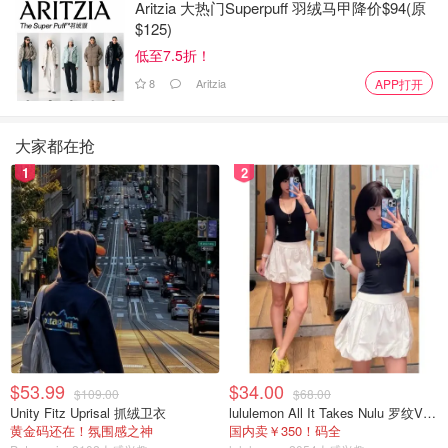
Aritzia 大热门Superpuff 羽绒马甲降价$94(原
$125)
低至7.5折！
8
Aritzia
APP打开
大家都在抢
1
2
$53.99
$34.00
$109.00
$68.00
Unity Fitz Uprisal 抓绒卫衣
lululemon All It Takes Nulu 罗纹V领短袖T恤
黄金码还在！氛围感之神
国内卖￥350！码全