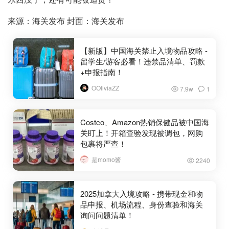
来源：海关发布 封面：海关发布
【新版】中国海关禁止入境物品攻略 -
留学生/游客必看！违禁品清单、罚款
+申报指南！
OOliviaZZ
7.9w
1
Costco、Amazon热销保健品被中国海
关盯上！开箱查验发现被调包，网购
包裹将严查！
是momo酱
2240
2025加拿大入境攻略 - 携带现金和物
品申报、机场流程、身份查验和海关
询问问题清单！