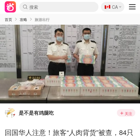
🇨🇦
CA
首页
攻略
旅游出行
是不是有鸡腿吃
关注
回国华人注意！旅客“人肉背货”被查，84只