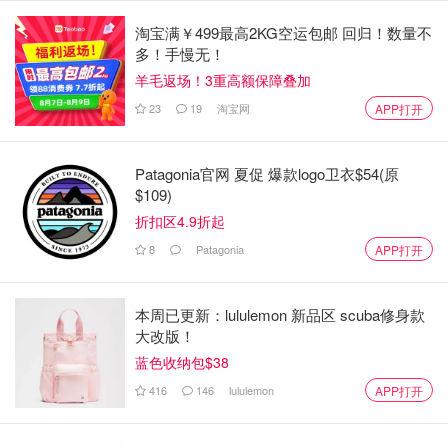
淘宝满￥499最高2KG空运包邮 回归！数量不
多！手慢无！
羊毛返场！3重高额保障叠加
23
19
淘宝网
APP打开
Patagonia官网 夏促 爆款logo卫衣$54(原
$109)
折扣区4.9折起
8
Patagonia
APP打开
本周已更新：lululemon 新品区 scuba修身款
大改版！
蓝色收纳包$38
416
146
lululemon
APP打开