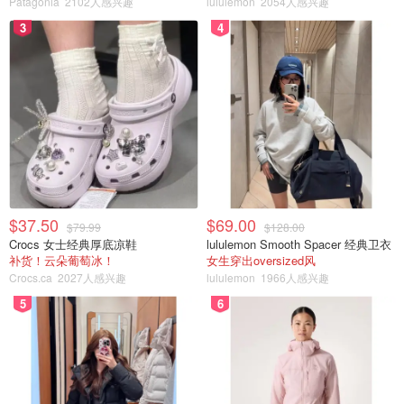
Patagonia
2102人感兴趣
lululemon
2054人感兴趣
3
4
$37.50
$69.00
$79.99
$128.00
Crocs 女士经典厚底凉鞋
lululemon Smooth Spacer 经典卫衣
补货！云朵葡萄冰！
女生穿出oversized风
Crocs.ca
2027人感兴趣
lululemon
1966人感兴趣
5
6