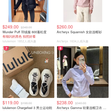
$249.00
$260.00
$348.00
Wunder Puff 羽绒服 600蓬松度
Arc'teryx Squamish 女款连帽衫
有细闪的黑色 拍照好看
lululemon
1852人感兴趣
Arc'teryx
1634人感兴趣
7
8
$119.00
$238.00
$198.00
$340.00
lululemon Chargefeel 3 男士运动鞋
Arc'teryx Gamma 轻量连帽卫衣 女款