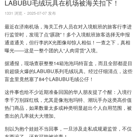
LABUBU毛绒玩具在机场被海关扣下！
1331 浏览
2025-07-07 发布
最近在济南机场，海关工作人员在对入境航班的旅客行李进
行监管时，发现了点“蹊跷”！多个入境航班旅客选择无申报
通道通关，但行李的X光图像却惊人相似！一查之下，真相
曝光——这是一整个团的人“人肉背货”入境。
据通报，现场查获整整14箱泡泡玛特盲盒，而且全部都是目
前超级火爆的LABUBU系列毛绒玩具。经过仔细清点，这些
盲盒里竟然塞了84个LABUBU毛绒公仔！
这件事也给不少近期准备回国的华人朋友提了个醒：入境行
李千万别踩红线，尤其是像泡泡玛特、潮玩手办这类高价值
热门商品，如果数量太多或种类明显超出个人自用范围，被
查出的几率就大大增加。
别以为抱个娃娃不当回事，一旦涉及走私或规避监管，不仅
东西没了，还有可能被追责！